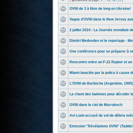
[
Atteindre la page:
1
...
13
,
14
,
15
]
OVNI de 3 à 6km de long en Ukraine!
Vague d'OVNI dans le New Jersey au
2 juillet 2024 : La Journée mondiale 
Dimitri Medvedev et le reportage - Me
Une conférence pour se préparer à r
Rencontre entre un F-22 Raptor et un
Miami bouclée par la police à cause d
L'OVNI de Bariloche (Argentine, 1995
Le chant des baleines pour décoder l
OVNI dans le ciel de Marrakech
Avi Loeb accusé de vol de débris mét
Emission "Révélations OVNI" (Taddeï