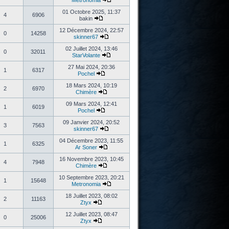
Metronomia
01 Octobre 2025, 11:37
4
6906
bakin
12 Décembre 2024, 22:57
0
14258
skinner67
02 Juillet 2024, 13:46
0
32011
StarVolante
27 Mai 2024, 20:36
1
6317
Pochel
18 Mars 2024, 10:19
2
6970
Chimère
09 Mars 2024, 12:41
1
6019
Pochel
09 Janvier 2024, 20:52
3
7563
skinner67
04 Décembre 2023, 11:55
1
6325
Ar Soner
16 Novembre 2023, 10:45
4
7948
Chimère
10 Septembre 2023, 20:21
1
15648
Metronomia
18 Juillet 2023, 08:02
2
11163
Ztyx
12 Juillet 2023, 08:47
0
25006
Ztyx