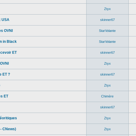
Ztyx
x USA
skinner67
des OVNI
StarVolante
n in Black
StarVolante
ecevoir ET
skinner67
 OVNI
Ztyx
e ET ?
skinner67
)
Ztyx
es ET
Chimère
skinner67
éoritiques
Ztyx
 - CNews)
Ztyx