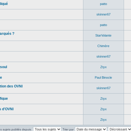
liqué
patto
skinner67
patto
marqués ?
StarVolante
Chimère
skinner67
soul
Ztyx
re
Paul Binocle
tion des OVNI
skinner67
fique
Ztyx
s d'OVNI
Ztyx
Ztyx
es sujets publiés depuis:
Trier par