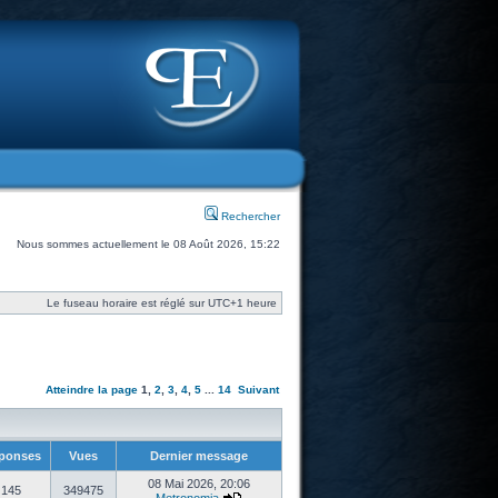
Rechercher
Nous sommes actuellement le 08 Août 2026, 15:22
Le fuseau horaire est réglé sur UTC+1 heure
Atteindre la page
1
,
2
,
3
,
4
,
5
...
14
Suivant
ponses
Vues
Dernier message
08 Mai 2026, 20:06
145
349475