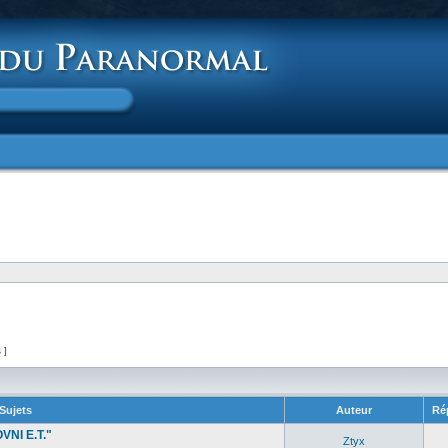
s ]
Sujets
Auteur
Ré
VNI E.T."
Ztyx