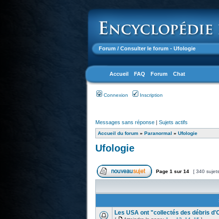
Forum
/ Consulter le forum - Ufologie
Accueil
FAQ
Forum
Chat
Connexion
Inscription
Messages sans réponse
|
Sujets actifs
Accueil du forum
»
Paranormal
»
Ufologie
Ufologie
Page
1
sur
14
[ 340 sujet
Les USA ont "collectés des débris d'O