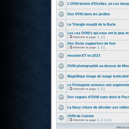
L'OVNI breton d'Etrelles, un cas inexp
Des OVNI dans les jardins
Le Triangle maudit de la Burle
Les cas OVNI's qui vous ont le plus 
[
Atteindre la page:
1
,
2
]
Des Ovnis supporters de foot
[
Atteindre la page:
1
,
2
]
invasion ET en 2023
OVNI photographié au-dessus de Mos
Magnifique image de nuage lenticulai
Le Pentagone annonce une augmenta
[
Atteindre la page:
1
,
2
]
Des vagues d'OVNI vues dans le Paci
La Navy refuse de dévoiler ses vidéo
OVNI de Calvine
[
Atteindre la page:
1
,
2
,
3
,
4
]
Afficher l