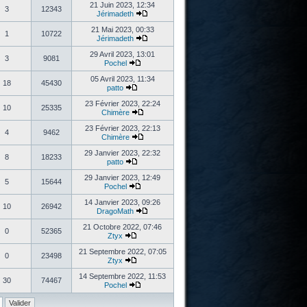
21 Juin 2023, 12:34
3
12343
Jérimadeth
21 Mai 2023, 00:33
1
10722
Jérimadeth
29 Avril 2023, 13:01
3
9081
Pochel
05 Avril 2023, 11:34
18
45430
patto
23 Février 2023, 22:24
10
25335
Chimère
23 Février 2023, 22:13
4
9462
Chimère
29 Janvier 2023, 22:32
8
18233
patto
29 Janvier 2023, 12:49
5
15644
Pochel
14 Janvier 2023, 09:26
10
26942
DragoMath
21 Octobre 2022, 07:46
0
52365
Ztyx
21 Septembre 2022, 07:05
0
23498
Ztyx
14 Septembre 2022, 11:53
30
74467
Pochel