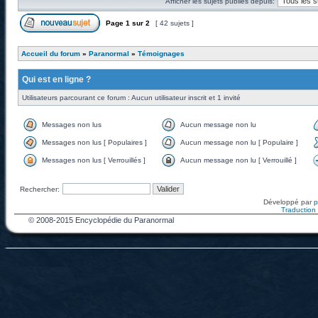
Afficher les sujets publiés depuis:
Page
1
sur
2
[ 42 sujets ]
Accueil du forum
»
Paranormal
»
Témoignages
Qui est en ligne ?
Utilisateurs parcourant ce forum : Aucun utilisateur inscrit et 1 invité
Messages non lus
Aucun message non lu
Messages non lus [ Populaires ]
Aucun message non lu [ Populaire ]
Messages non lus [ Verrouillés ]
Aucun message non lu [ Verrouillé ]
Rechercher:
Développé par
Traduction f
© 2008-2015 Encyclopédie du Paranormal