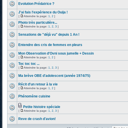
Evolution Prédatrice ?
J'ai fais l'expérience du Ouija !
[
Atteindre la page:
1
,
2
]
Photo très particulière...
[
Atteindre la page:
1
,
2
,
3
]
Sensations de "déjà vu" depuis 1 An !
Entendre des cris de femmes en pleurs
Mon Observation d'Ovni sous jumelle + Dessin
[
Atteindre la page:
1
,
2
]
Toc toc toc ...
[
Atteindre la page:
1
,
2
,
3
]
Ma brève OBE d'adolescent (année 1974/75)
Récit d'un retour à la vie
[
Atteindre la page:
1
,
2
]
Phénomène cuisine
Petite histoire spéciale
[
Atteindre la page:
1
,
2
,
3
]
Reve de crash d'avion!