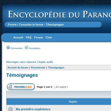
Forum
/ Consulter le forum - Témoignages
Accueil
FAQ
Forum
Chat
Connexion
Inscription
Messages sans réponse
|
Sujets actifs
Accueil du forum
»
Paranormal
»
Témoignages
Témoignages
Page
1
sur
2
[ 42 sujets ]
Sujets
Ma première expérience