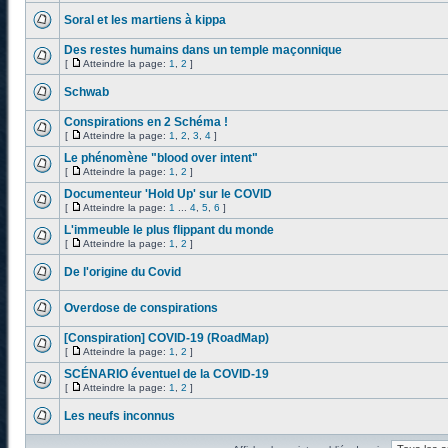
Soral et les martiens à kippa
Des restes humains dans un temple maçonnique
[
Atteindre la page:
1
,
2
]
Schwab
Conspirations en 2 Schéma !
[
Atteindre la page:
1
,
2
,
3
,
4
]
Le phénomène "blood over intent"
[
Atteindre la page:
1
,
2
]
Documenteur 'Hold Up' sur le COVID
[
Atteindre la page:
1
...
4
,
5
,
6
]
L'immeuble le plus flippant du monde
[
Atteindre la page:
1
,
2
]
De l'origine du Covid
Overdose de conspirations
[Conspiration] COVID-19 (RoadMap)
[
Atteindre la page:
1
,
2
]
SCÉNARIO éventuel de la COVID-19
[
Atteindre la page:
1
,
2
]
Les neufs inconnus