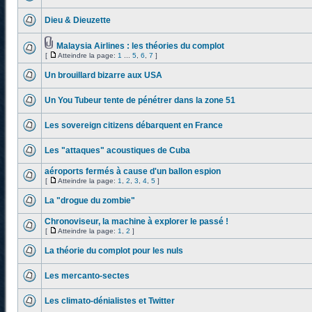
Dieu & Dieuzette
Malaysia Airlines : les théories du complot
[
Atteindre la page:
1
...
5
,
6
,
7
]
Un brouillard bizarre aux USA
Un You Tubeur tente de pénétrer dans la zone 51
Les sovereign citizens débarquent en France
Les "attaques" acoustiques de Cuba
aéroports fermés à cause d'un ballon espion
[
Atteindre la page:
1
,
2
,
3
,
4
,
5
]
La "drogue du zombie"
Chronoviseur, la machine à explorer le passé !
[
Atteindre la page:
1
,
2
]
La théorie du complot pour les nuls
Les mercanto-sectes
Les climato-dénialistes et Twitter