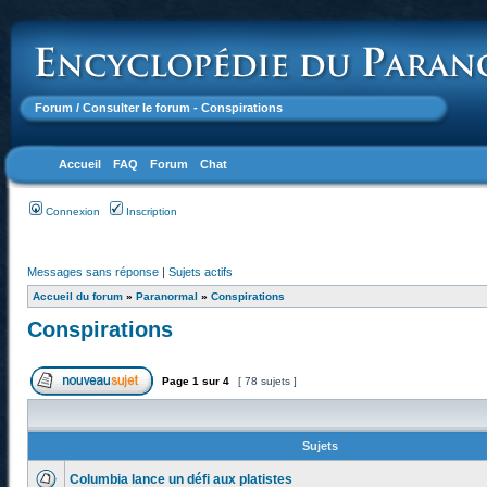
Forum
/ Consulter le forum - Conspirations
Accueil
FAQ
Forum
Chat
Connexion
Inscription
Messages sans réponse
|
Sujets actifs
Accueil du forum
»
Paranormal
»
Conspirations
Conspirations
Page
1
sur
4
[ 78 sujets ]
Sujets
Columbia lance un défi aux platistes