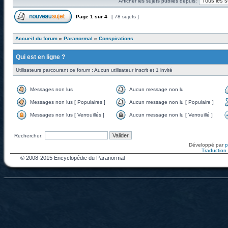
Afficher les sujets publiés depuis:
Page
1
sur
4
[ 78 sujets ]
Accueil du forum
»
Paranormal
»
Conspirations
Qui est en ligne ?
Utilisateurs parcourant ce forum : Aucun utilisateur inscrit et 1 invité
Messages non lus
Aucun message non lu
Messages non lus [ Populaires ]
Aucun message non lu [ Populaire ]
Messages non lus [ Verrouillés ]
Aucun message non lu [ Verrouillé ]
Rechercher:
Développé par
Traduction f
© 2008-2015 Encyclopédie du Paranormal