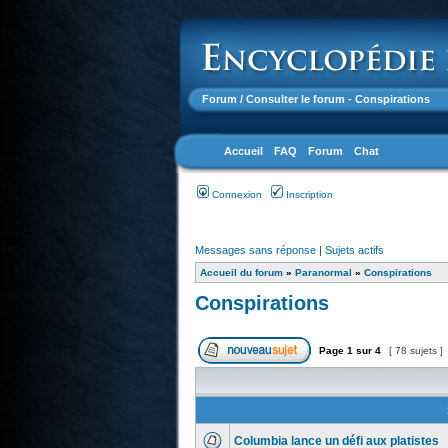
Forum
/ Consulter le forum - Conspirations
Accueil
FAQ
Forum
Chat
Connexion
Inscription
Messages sans réponse
|
Sujets actifs
Accueil du forum
»
Paranormal
»
Conspirations
Conspirations
Page
1
sur
4
[ 78 sujets ]
Columbia lance un défi aux platistes