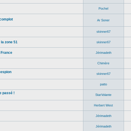
Pochel
 complot
Ar Soner
skinner67
 la zone 51
skinner67
 France
Jérimadeth
Chimère
 espion
skinner67
patto
e passé !
StarVolante
Herbert West
Jérimadeth
Jérimadeth