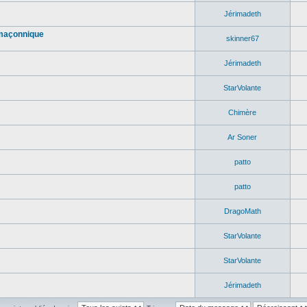
Jérimadeth
 maçonnique
skinner67
Jérimadeth
StarVolante
Chimère
Ar Soner
patto
patto
DragoMath
StarVolante
StarVolante
Jérimadeth