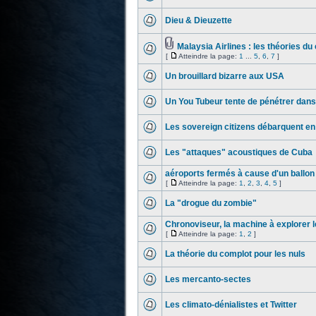
Dieu & Dieuzette
Malaysia Airlines : les théories du
[
Atteindre la page:
1
...
5
,
6
,
7
]
Un brouillard bizarre aux USA
Un You Tubeur tente de pénétrer dans
Les sovereign citizens débarquent en
Les "attaques" acoustiques de Cuba
aéroports fermés à cause d'un ballon
[
Atteindre la page:
1
,
2
,
3
,
4
,
5
]
La "drogue du zombie"
Chronoviseur, la machine à explorer l
[
Atteindre la page:
1
,
2
]
La théorie du complot pour les nuls
Les mercanto-sectes
Les climato-dénialistes et Twitter