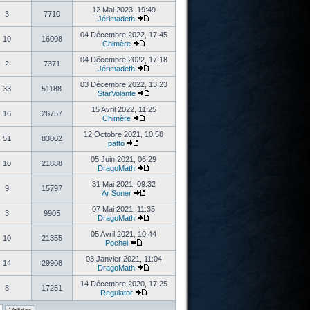
12 Mai 2023, 19:49
3
7710
Jérimadeth
04 Décembre 2022, 17:45
10
16008
Chimère
04 Décembre 2022, 17:18
2
7371
Jérimadeth
03 Décembre 2022, 13:23
33
51188
StarVolante
15 Avril 2022, 11:25
16
26757
Chimère
12 Octobre 2021, 10:58
51
83002
patto
05 Juin 2021, 06:29
10
21888
DragoMath
31 Mai 2021, 09:32
9
15797
Ar Soner
07 Mai 2021, 11:35
3
9905
DragoMath
05 Avril 2021, 10:44
10
21355
Pochel
03 Janvier 2021, 11:04
14
29908
DragoMath
14 Décembre 2020, 17:25
8
17251
Regulator