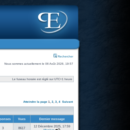
Rechercher
Nous sommes actuellement le 06 Août 2026, 19:57
Le fuseau horaire est réglé sur UTC+1 heure
Atteindre la page
1
,
2
,
3
,
4
Suivant
ponses
Vues
Dernier message
12 Décembre 2025, 17:59
3
8617