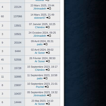
Muskar
23 Mars 2025, 23:44
4
22124
Jérimadeth
14 Mars 2025, 21:49
60
137066
skinner67
07 Janvier 2025, 10:25
3
13501
Chimère
24 Octobre 2024, 09:25
3
10501
Jérimadeth
09 Avril 2024, 05:31
9
20104
patto
02 Avril 2024, 09:02
3
6444
Ar Soner
26 Février 2024, 08:50
45
52556
Ar Soner
15 Septembre 2023, 19:17
1
15728
Chimère
11 Septembre 2023, 10:58
11
32895
patto
10 Septembre 2023, 21:01
8
23697
Pochel
05 Septembre 2023, 19:32
3
10437
Jérimadeth
23 Mai 2023, 14:10
6
14444
Ar Soner