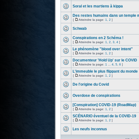
Soral et les martiens à kippa
Des restes humains dans un temple
[
Atteindre la page:
1
,
2
]
Schwab
Conspirations en 2 Schéma !
[
Atteindre la page:
1
,
2
,
3
,
4
]
Le phénomène "blood over intent"
[
Atteindre la page:
1
,
2
]
Documenteur 'Hold Up' sur le COVID
[
Atteindre la page:
1
...
4
,
5
,
6
]
L'immeuble le plus flippant du monde
[
Atteindre la page:
1
,
2
]
De l'origine du Covid
Overdose de conspirations
[Conspiration] COVID-19 (RoadMap)
[
Atteindre la page:
1
,
2
]
SCÉNARIO éventuel de la COVID-19
[
Atteindre la page:
1
,
2
]
Les neufs inconnus