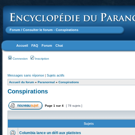
Forum
/ Consulter le forum - Conspirations
Accueil
FAQ
Forum
Chat
Connexion
Inscription
Messages sans réponse
|
Sujets actifs
Accueil du forum
»
Paranormal
»
Conspirations
Conspirations
Page
1
sur
4
[ 78 sujets ]
Sujets
Columbia lance un défi aux platistes