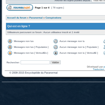
Afficher les sujets publiés depuis:
Page
1
sur
4
[ 78 sujets ]
Accueil du forum
»
Paranormal
»
Conspirations
Qui est en ligne ?
Utilisateurs parcourant ce forum : Aucun utilisateur inscrit et 1 invité
Messages non lus
Aucun message non lu
Messages non lus [ Populaires ]
Aucun message non lu [ Populaire ]
Messages non lus [ Verrouillés ]
Aucun message non lu [ Verrouillé ]
Rechercher:
Développé par
Traduction f
© 2008-2015 Encyclopédie du Paranormal