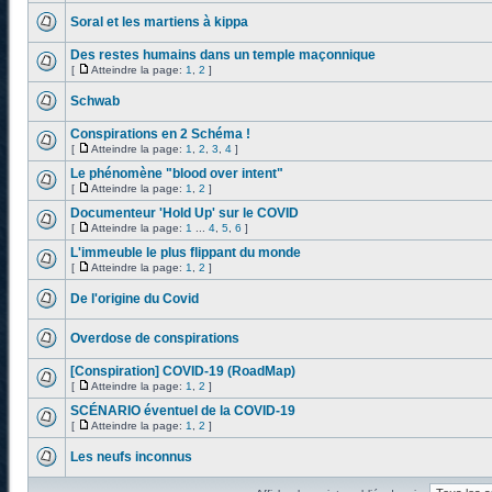
Soral et les martiens à kippa
Des restes humains dans un temple maçonnique
[
Atteindre la page:
1
,
2
]
Schwab
Conspirations en 2 Schéma !
[
Atteindre la page:
1
,
2
,
3
,
4
]
Le phénomène "blood over intent"
[
Atteindre la page:
1
,
2
]
Documenteur 'Hold Up' sur le COVID
[
Atteindre la page:
1
...
4
,
5
,
6
]
L'immeuble le plus flippant du monde
[
Atteindre la page:
1
,
2
]
De l'origine du Covid
Overdose de conspirations
[Conspiration] COVID-19 (RoadMap)
[
Atteindre la page:
1
,
2
]
SCÉNARIO éventuel de la COVID-19
[
Atteindre la page:
1
,
2
]
Les neufs inconnus