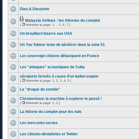
Dieu & Dieuzette
Malaysia Airlines : les théories du complot
[
Atteindre la page:
1
...
5
,
6
,
7
]
Un brouillard bizarre aux USA
Un You Tubeur tente de pénétrer dans la zone 51
Les sovereign citizens débarquent en France
Les "attaques" acoustiques de Cuba
aéroports fermés à cause d'un ballon espion
[
Atteindre la page:
1
,
2
,
3
,
4
,
5
]
La "drogue du zombie"
Chronoviseur, la machine à explorer le passé !
[
Atteindre la page:
1
,
2
]
La théorie du complot pour les nuls
Les mercanto-sectes
Les climato-dénialistes et Twitter