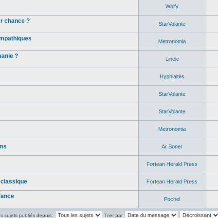
Wolfy
r chance ?
StarVolante
empathiques
Metronomia
manie ?
Linele
Hyphialtès
StarVolante
StarVolante
Metronomia
ums
Ar Soner
Fortean Herald Press
 classique
Fortean Herald Press
fance
Pochel
es sujets publiés depuis:
Trier par