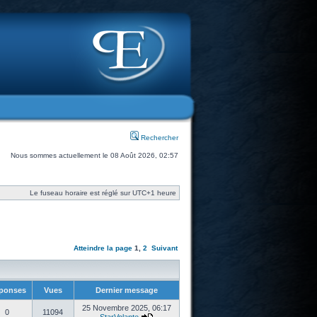
Rechercher
Nous sommes actuellement le 08 Août 2026, 02:57
Le fuseau horaire est réglé sur UTC+1 heure
Atteindre la page
1
,
2
Suivant
ponses
Vues
Dernier message
25 Novembre 2025, 06:17
0
11094