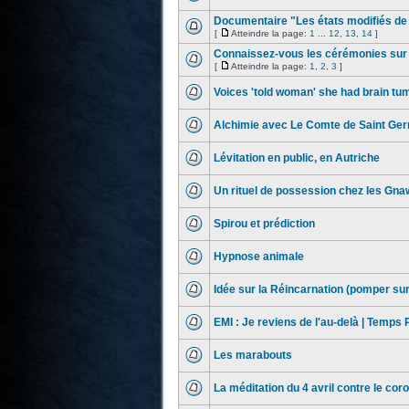
Documentaire "Les états modifiés de
[
Atteindre la page:
1
...
12
,
13
,
14
]
Connaissez-vous les cérémonies sur 
[
Atteindre la page:
1
,
2
,
3
]
Voices 'told woman' she had brain tu
Alchimie avec Le Comte de Saint Ger
Lévitation en public, en Autriche
Un rituel de possession chez les Gna
Spirou et prédiction
Hypnose animale
Idée sur la Réincarnation (pomper sur 
EMI : Je reviens de l'au-delà | Temps 
Les marabouts
La méditation du 4 avril contre le cor