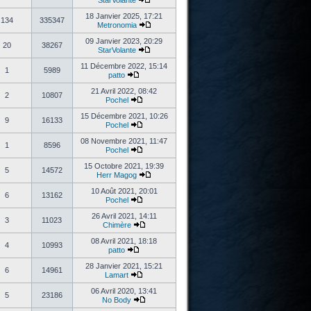
StarVolante
18 Janvier 2025, 17:21
134
335347
Metronomia
09 Janvier 2023, 20:29
20
38267
StarVolante
11 Décembre 2022, 15:14
1
5989
patto
21 Avril 2022, 08:42
2
10807
Pochel
15 Décembre 2021, 10:26
9
16133
Pochel
08 Novembre 2021, 11:47
1
8596
Pochel
15 Octobre 2021, 19:39
5
14572
Herr Magog
10 Août 2021, 20:01
6
13162
Pochel
26 Avril 2021, 14:11
3
11023
Chimère
08 Avril 2021, 18:18
4
10993
patto
28 Janvier 2021, 15:21
6
14961
Lamart
06 Avril 2020, 13:41
5
23186
No Body