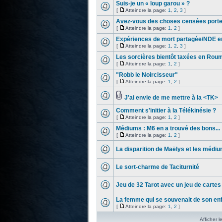
Suis-je un « loup garou » ?
[
Atteindre la page:
1
,
2
,
3
]
Avez-vous des choses censées porte
[
Atteindre la page:
1
,
2
]
Expériences de mort partagée/NDE 
[
Atteindre la page:
1
,
2
,
3
]
Les sorcières bientôt taxées en Rou
[
Atteindre la page:
1
,
2
]
"Robb le Noircisseur"
[
Atteindre la page:
1
,
2
]
J'ai envie de me mettre à la <TK>
Comment s'initier à la Télékinésie ?
[
Atteindre la page:
1
,
2
]
Médiums : M6 en a trouvé des bons...
[
Atteindre la page:
1
,
2
]
La disparition de Maëlys et les médi
Le sort-charme de Taciturnité
Jeu de 32 Tarot avec un jeu de cartes
La femme qui se souvenait de son en
[
Atteindre la page:
1
,
2
]
Afficher l