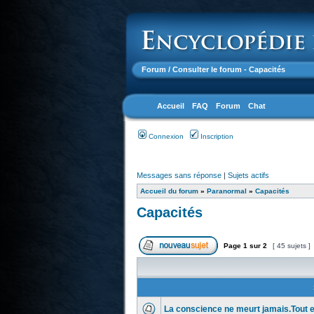
Forum
/ Consulter le forum - Capacités
Accueil
FAQ
Forum
Chat
Connexion
Inscription
Messages sans réponse
|
Sujets actifs
Accueil du forum
»
Paranormal
»
Capacités
Capacités
Page
1
sur
2
[ 45 sujets ]
La conscience ne meurt jamais.Tout es