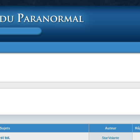
Sujets
Auteur
Ré
t toi.
StarVolante