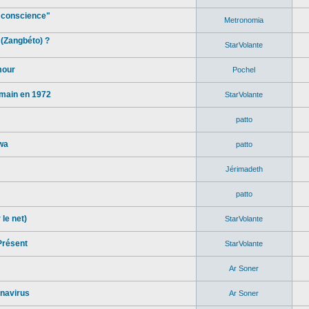
 conscience"
Metronomia
(Zangbéto) ?
StarVolante
mour
Pochel
main en 1972
StarVolante
patto
wa
patto
Jérimadeth
patto
le net)
StarVolante
Présent
StarVolante
Ar Soner
onavirus
Ar Soner