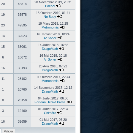
20 Novembre 2019, 20:31
20
45814
Pochel
15 Octobre 2019, 01:41
19
33578
No Body
19 Mars 2019, 12:25
23
49595
Metronomia
16 Janvier 2019, 18:24
14
32623
Ar Soner
14 Juillet 2018, 16:56
15
33061
DragoMath
16 Mai 2018, 20:18
6
18072
Ar Soner
26 Avril 2018, 07:22
16
35193
DragoMath
11 Octobre 2017, 22:44
11
28102
Metronomia
14 Septembre 2017, 12:12
1
10760
DragoMath
04 Juillet 2017, 06:58
0
28158
Fortean Herald Press
01 Juillet 2017, 22:34
3
12460
Chimère
01 Mai 2017, 07:20
16
32659
DragoMath