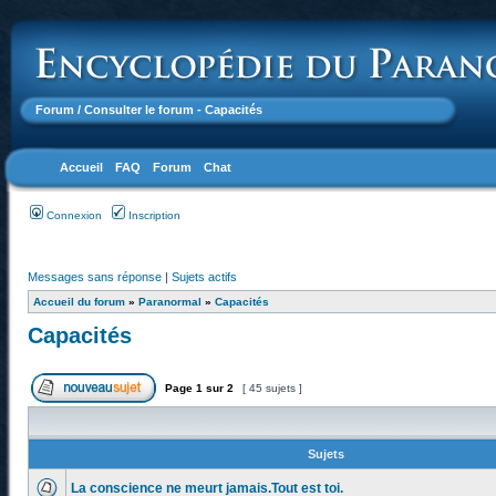
Forum
/ Consulter le forum - Capacités
Accueil
FAQ
Forum
Chat
Connexion
Inscription
Messages sans réponse
|
Sujets actifs
Accueil du forum
»
Paranormal
»
Capacités
Capacités
Page
1
sur
2
[ 45 sujets ]
Sujets
La conscience ne meurt jamais.Tout est toi.