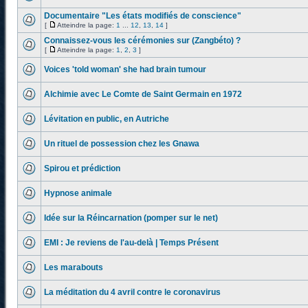
Documentaire "Les états modifiés de conscience"
[
Atteindre la page:
1
...
12
,
13
,
14
]
Connaissez-vous les cérémonies sur (Zangbéto) ?
[
Atteindre la page:
1
,
2
,
3
]
Voices 'told woman' she had brain tumour
Alchimie avec Le Comte de Saint Germain en 1972
Lévitation en public, en Autriche
Un rituel de possession chez les Gnawa
Spirou et prédiction
Hypnose animale
Idée sur la Réincarnation (pomper sur le net)
EMI : Je reviens de l'au-delà | Temps Présent
Les marabouts
La méditation du 4 avril contre le coronavirus