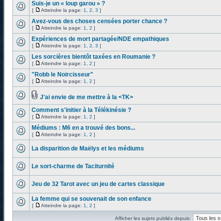
Suis-je un « loup garou » ?
[
Atteindre la page:
1
,
2
,
3
]
Avez-vous des choses censées porter chance ?
[
Atteindre la page:
1
,
2
]
Expériences de mort partagée/NDE empathiques
[
Atteindre la page:
1
,
2
,
3
]
Les sorcières bientôt taxées en Roumanie ?
[
Atteindre la page:
1
,
2
]
"Robb le Noircisseur"
[
Atteindre la page:
1
,
2
]
J'ai envie de me mettre à la <TK>
Comment s'initier à la Télékinésie ?
[
Atteindre la page:
1
,
2
]
Médiums : M6 en a trouvé des bons...
[
Atteindre la page:
1
,
2
]
La disparition de Maëlys et les médiums
Le sort-charme de Taciturnité
Jeu de 32 Tarot avec un jeu de cartes classique
La femme qui se souvenait de son enfance
[
Atteindre la page:
1
,
2
]
Afficher les sujets publiés depuis: