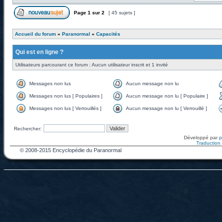
Page
1
sur
2
[ 45 sujets ]
Accueil du forum
»
Paranormal
»
Capacités
Qui est en ligne ?
Utilisateurs parcourant ce forum : Aucun utilisateur inscrit et 1 invité
Messages non lus
Aucun message non lu
Messages non lus [ Populaires ]
Aucun message non lu [ Populaire ]
Messages non lus [ Verrouillés ]
Aucun message non lu [ Verrouillé ]
Rechercher:
Développé par
Traduction f
© 2008-2015 Encyclopédie du Paranormal