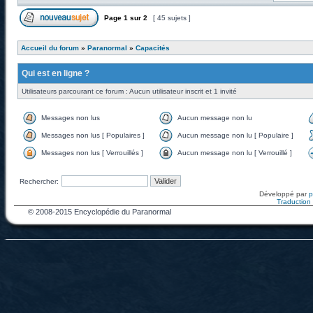
Page
1
sur
2
[ 45 sujets ]
Accueil du forum
»
Paranormal
»
Capacités
Qui est en ligne ?
Utilisateurs parcourant ce forum : Aucun utilisateur inscrit et 1 invité
Messages non lus
Aucun message non lu
Messages non lus [ Populaires ]
Aucun message non lu [ Populaire ]
Messages non lus [ Verrouillés ]
Aucun message non lu [ Verrouillé ]
Rechercher:
Développé par
Traduction f
© 2008-2015 Encyclopédie du Paranormal