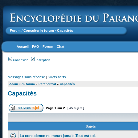
Forum
/ Consulter le forum - Capacités
Accueil
FAQ
Forum
Chat
Connexion
Inscription
Messages sans réponse
|
Sujets actifs
Accueil du forum
»
Paranormal
»
Capacités
Capacités
Page
1
sur
2
[ 45 sujets ]
Sujets
La conscience ne meurt jamais.Tout est toi.