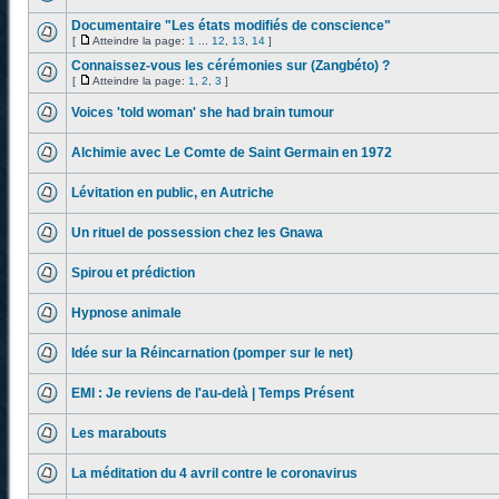
Documentaire "Les états modifiés de conscience"
[
Atteindre la page:
1
...
12
,
13
,
14
]
Connaissez-vous les cérémonies sur (Zangbéto) ?
[
Atteindre la page:
1
,
2
,
3
]
Voices 'told woman' she had brain tumour
Alchimie avec Le Comte de Saint Germain en 1972
Lévitation en public, en Autriche
Un rituel de possession chez les Gnawa
Spirou et prédiction
Hypnose animale
Idée sur la Réincarnation (pomper sur le net)
EMI : Je reviens de l'au-delà | Temps Présent
Les marabouts
La méditation du 4 avril contre le coronavirus