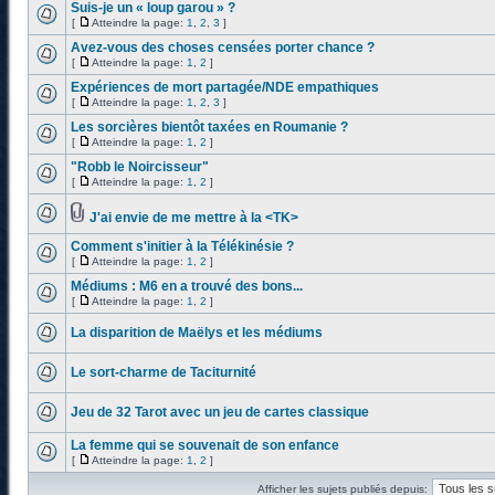
Suis-je un « loup garou » ?
[
Atteindre la page:
1
,
2
,
3
]
Avez-vous des choses censées porter chance ?
[
Atteindre la page:
1
,
2
]
Expériences de mort partagée/NDE empathiques
[
Atteindre la page:
1
,
2
,
3
]
Les sorcières bientôt taxées en Roumanie ?
[
Atteindre la page:
1
,
2
]
"Robb le Noircisseur"
[
Atteindre la page:
1
,
2
]
J'ai envie de me mettre à la <TK>
Comment s'initier à la Télékinésie ?
[
Atteindre la page:
1
,
2
]
Médiums : M6 en a trouvé des bons...
[
Atteindre la page:
1
,
2
]
La disparition de Maëlys et les médiums
Le sort-charme de Taciturnité
Jeu de 32 Tarot avec un jeu de cartes classique
La femme qui se souvenait de son enfance
[
Atteindre la page:
1
,
2
]
Afficher les sujets publiés depuis: