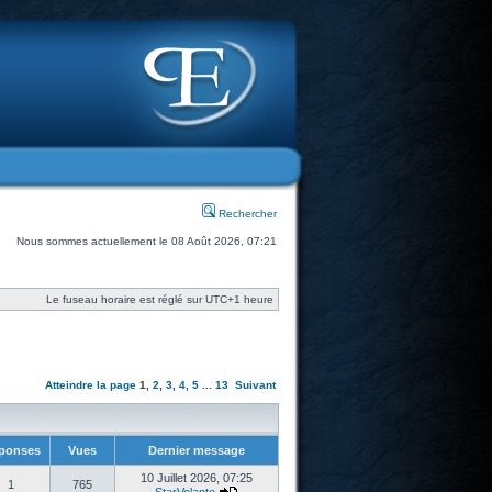
Rechercher
Nous sommes actuellement le 08 Août 2026, 07:21
Le fuseau horaire est réglé sur UTC+1 heure
Atteindre la page
1
,
2
,
3
,
4
,
5
...
13
Suivant
ponses
Vues
Dernier message
10 Juillet 2026, 07:25
1
765