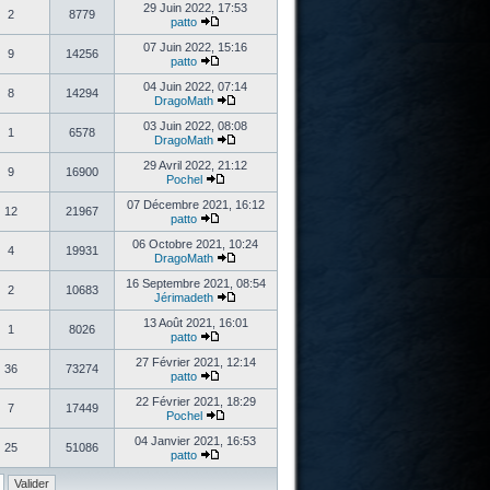
29 Juin 2022, 17:53
2
8779
patto
07 Juin 2022, 15:16
9
14256
patto
04 Juin 2022, 07:14
8
14294
DragoMath
03 Juin 2022, 08:08
1
6578
DragoMath
29 Avril 2022, 21:12
9
16900
Pochel
07 Décembre 2021, 16:12
12
21967
patto
06 Octobre 2021, 10:24
4
19931
DragoMath
16 Septembre 2021, 08:54
2
10683
Jérimadeth
13 Août 2021, 16:01
1
8026
patto
27 Février 2021, 12:14
36
73274
patto
22 Février 2021, 18:29
7
17449
Pochel
04 Janvier 2021, 16:53
25
51086
patto