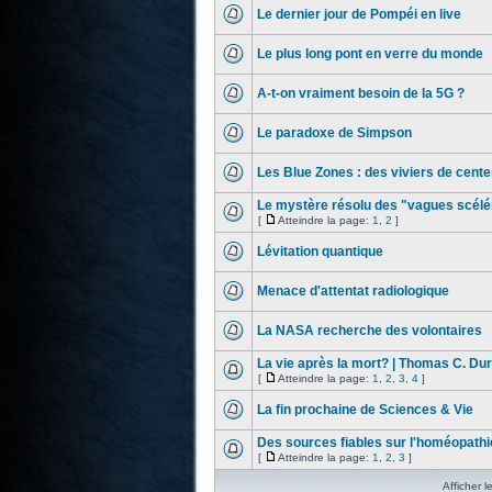
Le dernier jour de Pompéi en live
Le plus long pont en verre du monde
A-t-on vraiment besoin de la 5G ?
Le paradoxe de Simpson
Les Blue Zones : des viviers de cente
Le mystère résolu des "vagues scélé
[
Atteindre la page:
1
,
2
]
Lévitation quantique
Menace d'attentat radiologique
La NASA recherche des volontaires
La vie après la mort? | Thomas C. Du
[
Atteindre la page:
1
,
2
,
3
,
4
]
La fin prochaine de Sciences & Vie
Des sources fiables sur l'homéopathi
[
Atteindre la page:
1
,
2
,
3
]
Afficher l