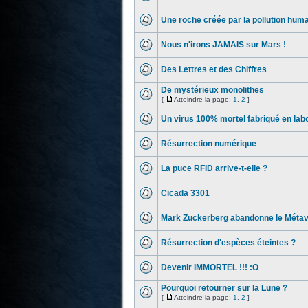
Une roche créée par la pollution hum
Nous n'irons JAMAIS sur Mars !
Des Lettres et des Chiffres
De mystérieux monolithes
[
Atteindre la page:
1
,
2
]
Un virus 100% mortel fabriqué en lab
Résurrection numérique
La puce RFID arrive-t-elle ?
Cicada 3301
Mark Zuckerberg abandonne le Méta
Résurrection d'espèces éteintes ?
Devenir IMMORTEL !!! :O
Pourquoi retourner sur la Lune ?
[
Atteindre la page:
1
,
2
]