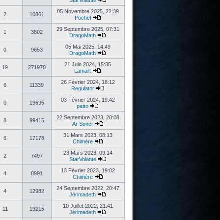
StarVolante
05 Novembre 2025, 22:39
2
10861
Pochel
29 Septembre 2025, 07:31
1
3802
DragoMath
05 Mai 2025, 14:49
0
9653
DragoMath
21 Juin 2024, 15:35
19
271970
Lamart
26 Février 2024, 18:12
6
11339
Regulator
03 Février 2024, 19:42
0
19695
patto
22 Septembre 2023, 20:08
8
99415
Ar Soner
31 Mars 2023, 08:13
6
17178
Chimère
23 Mars 2023, 09:14
2
7497
StarVolante
13 Février 2023, 19:02
4
8991
Chimère
24 Septembre 2022, 20:47
4
12982
Jérimadeth
10 Juillet 2022, 21:41
11
19215
Jérimadeth