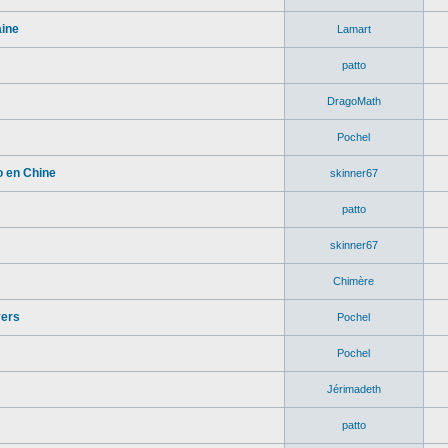
aine
Lamart
patto
DragoMath
Pochel
o en Chine
skinner67
patto
skinner67
Chimère
vers
Pochel
Pochel
Jérimadeth
patto