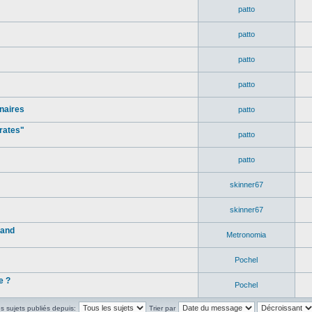
patto
patto
patto
patto
naires
patto
rates"
patto
patto
skinner67
skinner67
rand
Metronomia
Pochel
e ?
Pochel
es sujets publiés depuis:
Trier par