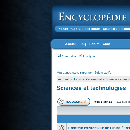
Forum
/ Consulter le forum - Sciences et tech
Accueil
FAQ
Forum
Chat
Connexion
Inscription
Messages sans réponse
|
Sujets actifs
Accueil du forum
»
Paranormal
»
Sciences et tech
Sciences et technologies
Page
1
sur
13
[ 311 sujets
L'horreur existentielle de l'usine à t