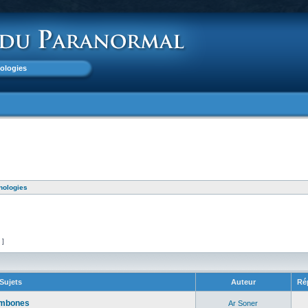
nologies
nologies
 ]
Sujets
Auteur
Ré
rombones
Ar Soner