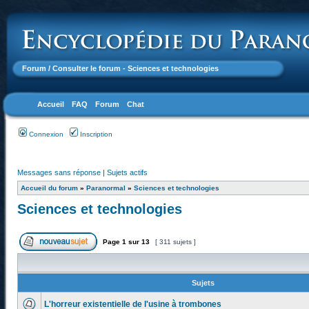
Forum
/ Consulter le forum - Sciences et technologies
Accueil
FAQ
Forum
Chat
Connexion
Inscription
Messages sans réponse
|
Sujets actifs
Accueil du forum
»
Paranormal
»
Sciences et technologies
Sciences et technologies
Page
1
sur
13
[ 311 sujets ]
Sujets
L'horreur existentielle de l'usine à trombones