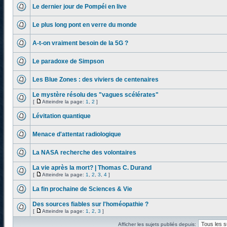
Le dernier jour de Pompéi en live
Le plus long pont en verre du monde
A-t-on vraiment besoin de la 5G ?
Le paradoxe de Simpson
Les Blue Zones : des viviers de centenaires
Le mystère résolu des "vagues scélérates"
[
Atteindre la page:
1
,
2
]
Lévitation quantique
Menace d'attentat radiologique
La NASA recherche des volontaires
La vie après la mort? | Thomas C. Durand
[
Atteindre la page:
1
,
2
,
3
,
4
]
La fin prochaine de Sciences & Vie
Des sources fiables sur l'homéopathie ?
[
Atteindre la page:
1
,
2
,
3
]
Afficher les sujets publiés depuis: