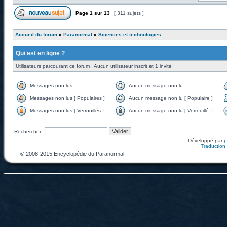
Page
1
sur
13
[ 311 sujets ]
Accueil du forum
»
Paranormal
»
Sciences et technologies
Qui est en ligne ?
Utilisateurs parcourant ce forum : Aucun utilisateur inscrit et 1 invité
Messages non lus
Aucun message non lu
Messages non lus [ Populaires ]
Aucun message non lu [ Populaire ]
Messages non lus [ Verrouillés ]
Aucun message non lu [ Verrouillé ]
Rechercher:
Développé par
Traduction f
© 2008-2015 Encyclopédie du Paranormal