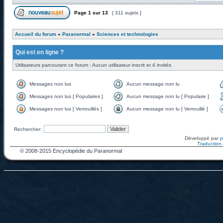
Page
1
sur
13
[ 311 sujets ]
Accueil du forum
»
Paranormal
»
Sciences et technologies
Qui est en ligne ?
Utilisateurs parcourant ce forum : Aucun utilisateur inscrit et 4 invités
Messages non lus
Aucun message non lu
Messages non lus [ Populaires ]
Aucun message non lu [ Populaire ]
Messages non lus [ Verrouillés ]
Aucun message non lu [ Verrouillé ]
Rechercher:
Développé par
Traduction f
© 2008-2015 Encyclopédie du Paranormal