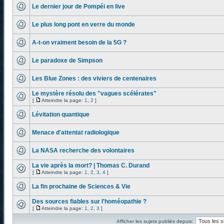
Le dernier jour de Pompéi en live
Le plus long pont en verre du monde
A-t-on vraiment besoin de la 5G ?
Le paradoxe de Simpson
Les Blue Zones : des viviers de centenaires
Le mystère résolu des "vagues scélérates"
[
Atteindre la page:
1
,
2
]
Lévitation quantique
Menace d'attentat radiologique
La NASA recherche des volontaires
La vie après la mort? | Thomas C. Durand
[
Atteindre la page:
1
,
2
,
3
,
4
]
La fin prochaine de Sciences & Vie
Des sources fiables sur l'homéopathie ?
[
Atteindre la page:
1
,
2
,
3
]
Afficher les sujets publiés depuis: