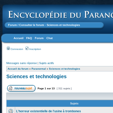
Forum
/ Consulter le forum - Sciences et technologies
Accueil
FAQ
Forum
Chat
Connexion
Inscription
Messages sans réponse
|
Sujets actifs
Accueil du forum
»
Paranormal
»
Sciences et technologies
Sciences et technologies
Page
1
sur
13
[ 311 sujets ]
Sujets
L'horreur existentielle de l'usine à trombones