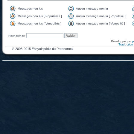
Messages non lus
Aucun message non lu
Messages non lus [ Populaires ]
Aucun message non lu [ Populaire ]
Messages non lus [ Verrouillés ]
Aucun message non lu [ Verrouillé ]
Rechercher:
Développé par
Traduction f
© 2008-2015 Encyclopédie du Paranormal