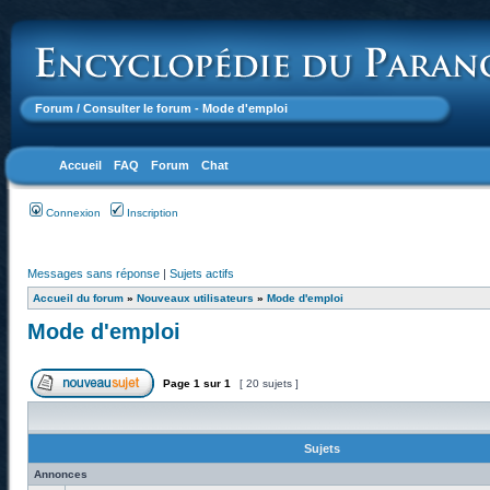
Forum
/ Consulter le forum - Mode d'emploi
Accueil
FAQ
Forum
Chat
Connexion
Inscription
Messages sans réponse
|
Sujets actifs
Accueil du forum
»
Nouveaux utilisateurs
»
Mode d'emploi
Mode d'emploi
Page
1
sur
1
[ 20 sujets ]
Sujets
Annonces