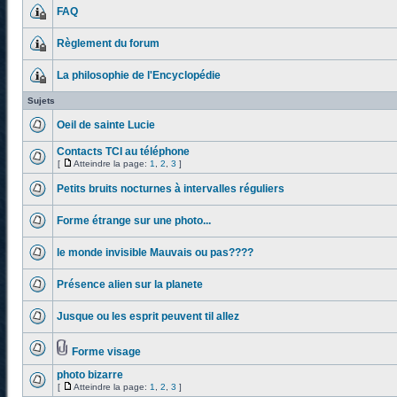
FAQ
Règlement du forum
La philosophie de l'Encyclopédie
Sujets
Oeil de sainte Lucie
Contacts TCI au téléphone
[
Atteindre la page:
1
,
2
,
3
]
Petits bruits nocturnes à intervalles réguliers
Forme étrange sur une photo...
le monde invisible Mauvais ou pas????
Présence alien sur la planete
Jusque ou les esprit peuvent til allez
Forme visage
photo bizarre
[
Atteindre la page:
1
,
2
,
3
]