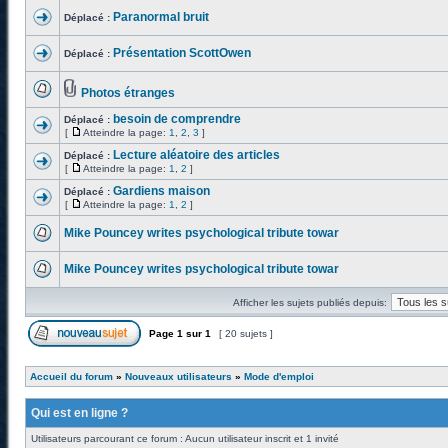
Paranormal bruit
Déplacé :
Présentation ScottOwen
Déplacé :
Photos étranges
besoin de comprendre
Déplacé :
[
Atteindre la page:
1
,
2
,
3
]
Lecture aléatoire des articles
Déplacé :
[
Atteindre la page:
1
,
2
]
Gardiens maison
Déplacé :
[
Atteindre la page:
1
,
2
]
Mike Pouncey writes psychological tribute towar
Mike Pouncey writes psychological tribute towar
Afficher les sujets publiés depuis:
Page
1
sur
1
[ 20 sujets ]
Accueil du forum
»
Nouveaux utilisateurs
»
Mode d'emploi
Qui est en ligne ?
Utilisateurs parcourant ce forum : Aucun utilisateur inscrit et 1 invité