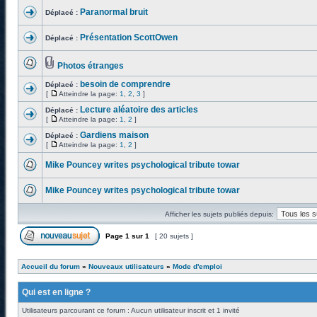
Paranormal bruit
Déplacé :
Présentation ScottOwen
Déplacé :
Photos étranges
besoin de comprendre
Déplacé :
[
Atteindre la page:
1
,
2
,
3
]
Lecture aléatoire des articles
Déplacé :
[
Atteindre la page:
1
,
2
]
Gardiens maison
Déplacé :
[
Atteindre la page:
1
,
2
]
Mike Pouncey writes psychological tribute towar
Mike Pouncey writes psychological tribute towar
Afficher les sujets publiés depuis:
Page
1
sur
1
[ 20 sujets ]
Accueil du forum
»
Nouveaux utilisateurs
»
Mode d'emploi
Qui est en ligne ?
Utilisateurs parcourant ce forum : Aucun utilisateur inscrit et 1 invité