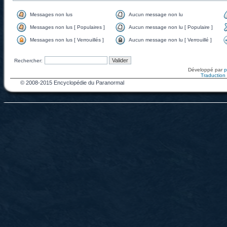
Messages non lus
Aucun message non lu
Messages non lus [ Populaires ]
Aucun message non lu [ Populaire ]
Messages non lus [ Verrouillés ]
Aucun message non lu [ Verrouillé ]
Rechercher:
Développé par
Traduction f
© 2008-2015 Encyclopédie du Paranormal