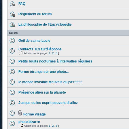
FAQ
Règlement du forum
La philosophie de l'Encyclopédie
Sujets
Oeil de sainte Lucie
Contacts TCI au téléphone
[
Atteindre la page:
1
,
2
,
3
]
Petits bruits nocturnes à intervalles réguliers
Forme étrange sur une photo...
le monde invisible Mauvais ou pas????
Présence alien sur la planete
Jusque ou les esprit peuvent til allez
Forme visage
photo bizarre
[
Atteindre la page:
1
,
2
,
3
]