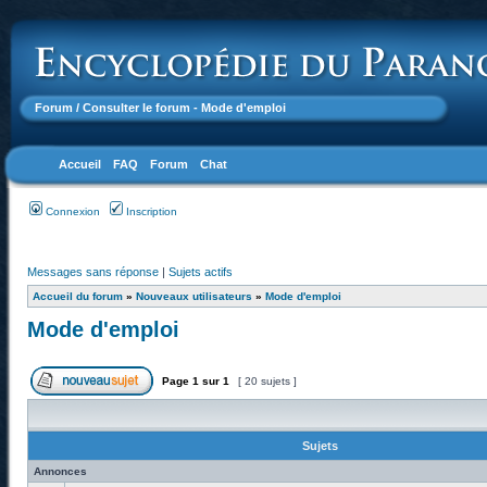
Forum
/ Consulter le forum - Mode d'emploi
Accueil
FAQ
Forum
Chat
Connexion
Inscription
Messages sans réponse
|
Sujets actifs
Accueil du forum
»
Nouveaux utilisateurs
»
Mode d'emploi
Mode d'emploi
Page
1
sur
1
[ 20 sujets ]
Sujets
Annonces