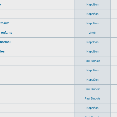
x
Napoléon
Napoléon
ormaux
Napoléon
x enfants
Vinvin
anormal
Napoléon
les
Napoléon
Paul Binocle
Napoléon
Napoléon
Paul Binocle
Paul Binocle
Napoléon