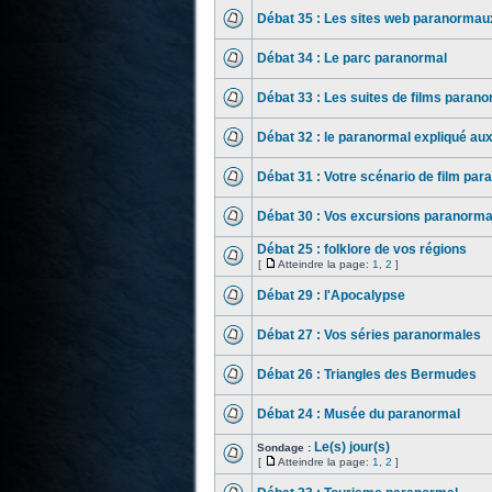
Débat 35 : Les sites web paranormau
Débat 34 : Le parc paranormal
Débat 33 : Les suites de films paran
Débat 32 : le paranormal expliqué au
Débat 31 : Votre scénario de film par
Débat 30 : Vos excursions paranorma
Débat 25 : folklore de vos régions
[
Atteindre la page:
1
,
2
]
Débat 29 : l'Apocalypse
Débat 27 : Vos séries paranormales
Débat 26 : Triangles des Bermudes
Débat 24 : Musée du paranormal
Le(s) jour(s)
Sondage :
[
Atteindre la page:
1
,
2
]