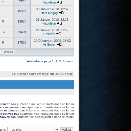
1
9494
Napoléon
30 Janvier 2010, 12:37
1
10427
Herr Magog
23 Janvier 2010, 12:16
0
12973
Napoléon
21 Janvier 2010, 21:55
13
30601
Chimère
20 Décembre 2009, 15:03
6
17553
Ar Soner
Atteindre la page
1
,
2
,
3
Suivant
Le fuseau horaire est réglé sur UTC+1 heure
pouvez pas
publier de nouveaux sujets dans ce forum
ous
ne pouvez pas
répondre aux sujets dans ce forum
ous
ne pouvez pas
éditer vos messages dans ce forum
e pouvez pas
supprimer vos messages dans ce forum
pouvez pas
transférer de pièces jointes dans ce forum
ndre: