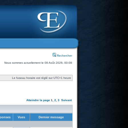
Rechercher
Nous sommes actuellement le 08 Août 2026, 00:09
Le fuseau horaire est réglé sur UTC+1 heure
Atteindre la page
1
,
2
,
3
Suivant
ponses
Vues
Dernier message