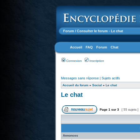
Forum
/ Consulter le forum - Le chat
Accueil
FAQ
Forum
Chat
Connexion
Inscription
Messages sans réponse
|
Sujets actifs
Accueil du forum
»
Social
»
Le chat
Le chat
Page
1
sur
3
[ 55 sujets ]
Annonces