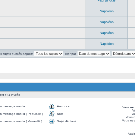
Paul Binocle
Napoléon
Napoléon
Napoléon
Napoléon
es sujets publiés depuis:
Trier par
rit et 4 invités
n message non lu
Annonce
Vous
ne 
V
 message non lu [ Populaire ]
Note
V
Vous
n
Vous
ne 
 message non lu [ Verrouillé ]
Sujet déplacé
Attei