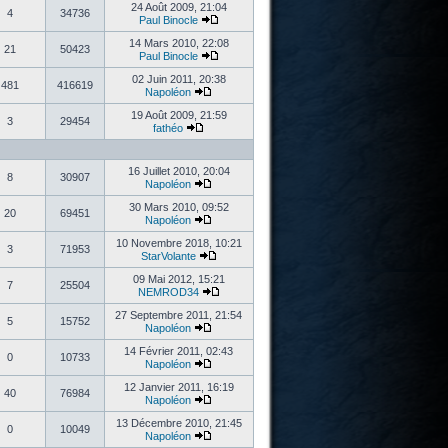
24 Août 2009, 21:04
4
34736
Paul Binocle
14 Mars 2010, 22:08
21
50423
Paul Binocle
02 Juin 2011, 20:38
481
416619
Napoléon
19 Août 2009, 21:59
3
29454
fathéo
16 Juillet 2010, 20:04
8
30907
Napoléon
30 Mars 2010, 09:52
20
69451
Napoléon
10 Novembre 2018, 10:21
3
71953
StarVolante
09 Mai 2012, 15:21
7
25504
NEMROD34
27 Septembre 2011, 21:54
5
15752
Napoléon
14 Février 2011, 02:43
0
10733
Napoléon
12 Janvier 2011, 16:19
40
76984
Napoléon
13 Décembre 2010, 21:45
0
10049
Napoléon