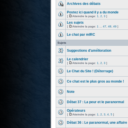
Archives des débats
Postez ici quand il y a du monde
[
Atteindre la page:
1
,
2
,
3
]
Les sujets
[
Atteindre la page:
1
...
47
,
48
,
49
]
Le chat par mIRC
Sujets
Suggestions d'amélioration
Le calendrier
[
Atteindre la page:
1
,
2
,
3
]
Le Chat du Site ! (Déterrage)
Ce chat est le plus gros au monde !
Note
Débat 37 : La peur et le paranormal
Opérateurs
[
Atteindre la page:
1
,
2
,
3
,
4
,
5
]
Débat 36 : Le paranormal, une affaire