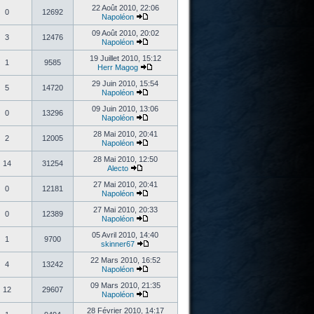
22 Août 2010, 22:06
0
12692
Napoléon
09 Août 2010, 20:02
3
12476
Napoléon
19 Juillet 2010, 15:12
1
9585
Herr Magog
29 Juin 2010, 15:54
5
14720
Napoléon
09 Juin 2010, 13:06
0
13296
Napoléon
28 Mai 2010, 20:41
2
12005
Napoléon
28 Mai 2010, 12:50
14
31254
Alecto
27 Mai 2010, 20:41
0
12181
Napoléon
27 Mai 2010, 20:33
0
12389
Napoléon
05 Avril 2010, 14:40
1
9700
skinner67
22 Mars 2010, 16:52
4
13242
Napoléon
09 Mars 2010, 21:35
12
29607
Napoléon
28 Février 2010, 14:17