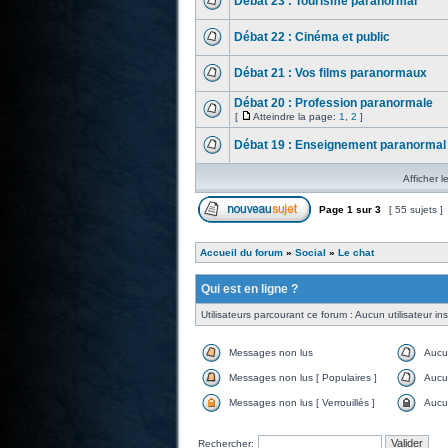
Débat 23 : Tourisme paranormal
Débat 22 : Cinéma et public
Débat 21 : Vos films paranormaux
Débat 20 : Profession paranormale
[
Atteindre la page:
1
,
2
]
Débat 19 : Enseignement paranormal
Afficher l
Page
1
sur
3
[ 55 sujets ]
Accueil du forum
»
Social
»
Le chat
Qui est en ligne ?
Utilisateurs parcourant ce forum : Aucun utilisateur insc
Messages non lus
Aucu
Messages non lus [ Populaires ]
Aucun
Messages non lus [ Verrouillés ]
Aucun
Rechercher: