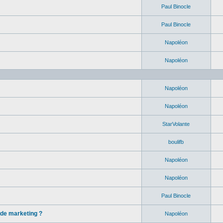
Paul Binocle
Paul Binocle
Napoléon
Napoléon
Napoléon
Napoléon
StarVolante
boulifb
Napoléon
Napoléon
Paul Binocle
 de marketing ?
Napoléon