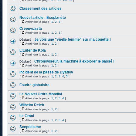
Classement des articles
Nouvel article : Exoplanète
[
Atteindre la page:
1
,
2
,
3
]
Creepypasta
[
Atteindre la page:
1
,
2
,
3
]
Je vois une "vieille femme" sur ma couette !
Déplacé :
[
Atteindre la page:
1
,
2
]
L'Enfer de Kola
[
Atteindre la page:
1
,
2
]
Chronoviseur, la machine à explorer le passé !
Déplacé :
[
Atteindre la page:
1
,
2
]
Incident de la passe de Dyatlov
[
Atteindre la page:
1
,
2
,
3
,
4
,
5
]
Foudre globulaire
Le Nouvel Ordre Mondial
[
Atteindre la page:
1
,
2
,
3
,
4
]
Wilhelm Reich
[
Atteindre la page:
1
,
2
]
Le Graal
[
Atteindre la page:
1
,
2
,
3
,
4
]
Scepticisme
[
Atteindre la page:
1
,
2
]