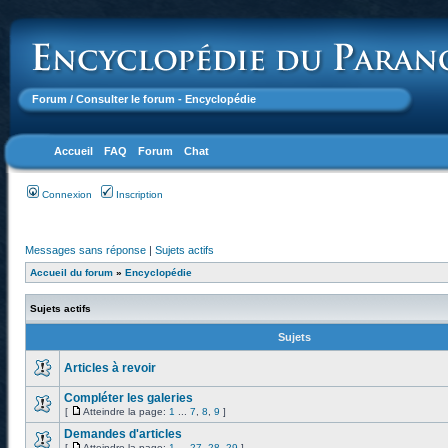
Forum
/ Consulter le forum - Encyclopédie
Accueil
FAQ
Forum
Chat
Connexion
Inscription
Messages sans réponse
|
Sujets actifs
Accueil du forum
»
Encyclopédie
Sujets actifs
Sujets
Articles à revoir
Compléter les galeries
[
Atteindre la page:
1
...
7
,
8
,
9
]
Demandes d'articles
[
Atteindre la page:
1
...
27
,
28
,
29
]