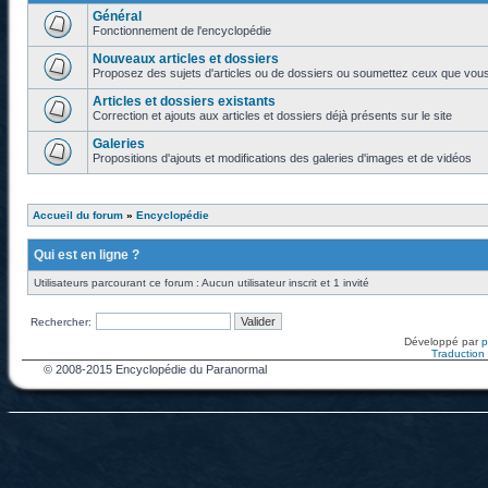
Général
Fonctionnement de l'encyclopédie
Nouveaux articles et dossiers
Proposez des sujets d'articles ou de dossiers ou soumettez ceux que vous a
Articles et dossiers existants
Correction et ajouts aux articles et dossiers déjà présents sur le site
Galeries
Propositions d'ajouts et modifications des galeries d'images et de vidéos
Accueil du forum
»
Encyclopédie
Qui est en ligne ?
Utilisateurs parcourant ce forum : Aucun utilisateur inscrit et 1 invité
Rechercher:
Développé par
Traduction f
© 2008-2015 Encyclopédie du Paranormal