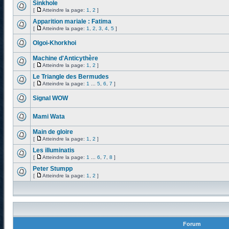
Sinkhole
[
Atteindre la page:
1
,
2
]
Apparition mariale : Fatima
[
Atteindre la page:
1
,
2
,
3
,
4
,
5
]
Olgoi-Khorkhoi
Machine d'Anticythère
[
Atteindre la page:
1
,
2
]
Le Triangle des Bermudes
[
Atteindre la page:
1
...
5
,
6
,
7
]
Signal WOW
Mami Wata
Main de gloire
[
Atteindre la page:
1
,
2
]
Les illuminatis
[
Atteindre la page:
1
...
6
,
7
,
8
]
Peter Stumpp
[
Atteindre la page:
1
,
2
]
Forum