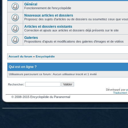
Général
Fonctionnement de l'encyclopédie
Nouveaux articles et dossiers
Proposez des sujets d'articles ou de dossiers ou soumettez ceux que vous a
Articles et dossiers existants
Correction et ajouts aux articles et dossiers déjà présents sur le site
Galeries
Propositions d'ajouts et modifications des galeries d'images et de vidéos
Accueil du forum
»
Encyclopédie
Qui est en ligne ?
Utilisateurs parcourant ce forum : Aucun utilisateur inscrit et 1 invité
Rechercher:
Développé par
Traduction f
© 2008-2015 Encyclopédie du Paranormal