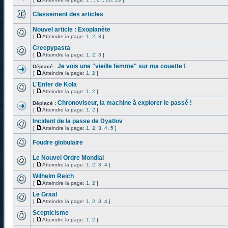
Classement des articles
Nouvel article : Exoplanète
[
Atteindre la page:
1
,
2
,
3
]
Creepypasta
[
Atteindre la page:
1
,
2
,
3
]
Je vois une "vieille femme" sur ma couette !
Déplacé :
[
Atteindre la page:
1
,
2
]
L'Enfer de Kola
[
Atteindre la page:
1
,
2
]
Chronoviseur, la machine à explorer le passé !
Déplacé :
[
Atteindre la page:
1
,
2
]
Incident de la passe de Dyatlov
[
Atteindre la page:
1
,
2
,
3
,
4
,
5
]
Foudre globulaire
Le Nouvel Ordre Mondial
[
Atteindre la page:
1
,
2
,
3
,
4
]
Wilhelm Reich
[
Atteindre la page:
1
,
2
]
Le Graal
[
Atteindre la page:
1
,
2
,
3
,
4
]
Scepticisme
[
Atteindre la page:
1
,
2
]