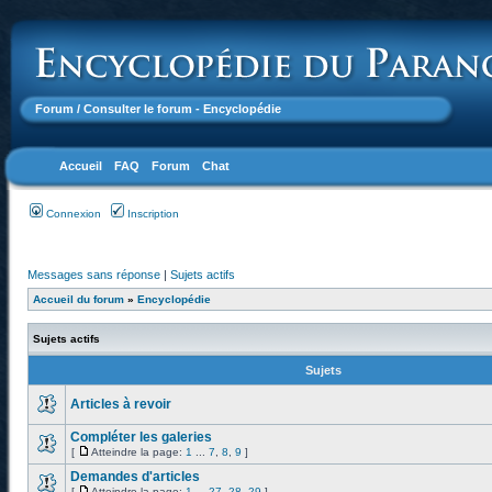
Forum
/ Consulter le forum - Encyclopédie
Accueil
FAQ
Forum
Chat
Connexion
Inscription
Messages sans réponse
|
Sujets actifs
Accueil du forum
»
Encyclopédie
Sujets actifs
Sujets
Articles à revoir
Compléter les galeries
[
Atteindre la page:
1
...
7
,
8
,
9
]
Demandes d'articles
[
Atteindre la page:
1
...
27
,
28
,
29
]