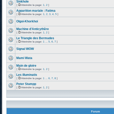
Sinkhole
[
Atteindre la page:
1
,
2
]
Apparition mariale : Fatima
[
Atteindre la page:
1
,
2
,
3
,
4
,
5
]
Olgoi-Khorkhoi
Machine d'Anticythère
[
Atteindre la page:
1
,
2
]
Le Triangle des Bermudes
[
Atteindre la page:
1
...
5
,
6
,
7
]
Signal WOW
Mami Wata
Main de gloire
[
Atteindre la page:
1
,
2
]
Les illuminatis
[
Atteindre la page:
1
...
6
,
7
,
8
]
Peter Stumpp
[
Atteindre la page:
1
,
2
]
Forum