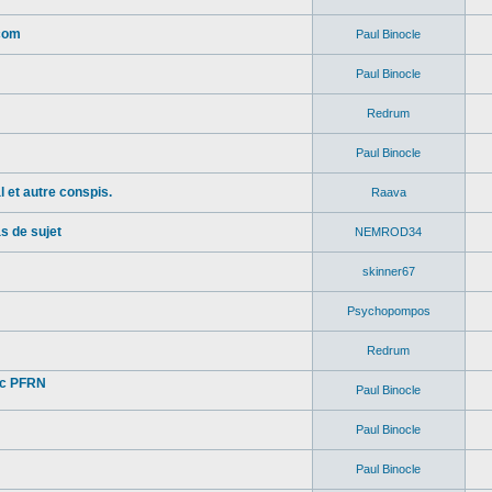
.com
Paul Binocle
Paul Binocle
Redrum
Paul Binocle
 et autre conspis.
Raava
s de sujet
NEMROD34
skinner67
Psychopompos
Redrum
ec PFRN
Paul Binocle
Paul Binocle
Paul Binocle