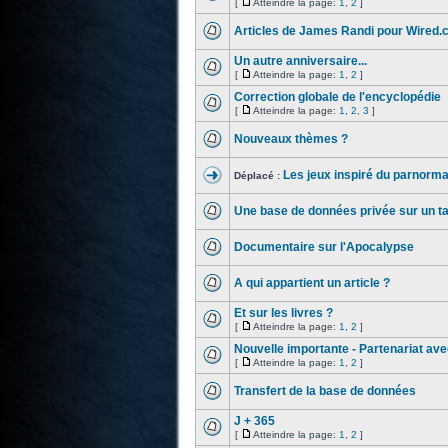
[
Atteindre la page:
1
,
2
]
Articles de James Randi pour Wired
Un autre anniversaire...
[
Atteindre la page:
1
,
2
]
Correction globale de l'encyclopédie
[
Atteindre la page:
1
,
2
,
3
]
Nouveaux thèmes ?
Les jeux inspiré du parnormal
Déplacé :
Une base de données privée sur un ta
Documentaire sur l'Apocalypse
A qui appartient un article ?
Et sur les livres ?
[
Atteindre la page:
1
,
2
]
Nouvelle importante - Partenariat av
[
Atteindre la page:
1
,
2
]
Transfert de la base de données
J + 365
[
Atteindre la page:
1
,
2
]