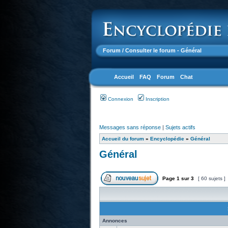
Forum
/ Consulter le forum - Général
Accueil
FAQ
Forum
Chat
Connexion
Inscription
Messages sans réponse
|
Sujets actifs
Accueil du forum
»
Encyclopédie
»
Général
Général
Page
1
sur
3
[ 60 sujets ]
Annonces