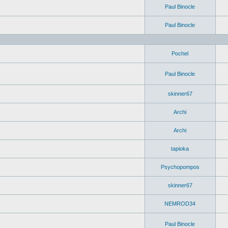
Paul Binocle
Paul Binocle
Pochel
Paul Binocle
skinner67
Archi
Archi
tapioka
Psychopompos
skinner67
NEMROD34
Paul Binocle