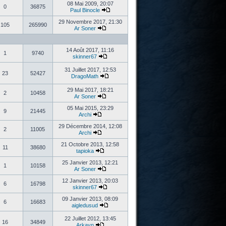
08 Mai 2009, 20:07
0
36875
Paul Binocle
29 Novembre 2017, 21:30
105
265990
Ar Soner
14 Août 2017, 11:16
1
9740
skinner67
31 Juillet 2017, 12:53
23
52427
DragoMath
29 Mai 2017, 18:21
2
10458
Ar Soner
05 Mai 2015, 23:29
9
21445
Archi
29 Décembre 2014, 12:08
2
11005
Archi
21 Octobre 2013, 12:58
11
38680
tapioka
25 Janvier 2013, 12:21
1
10158
Ar Soner
12 Janvier 2013, 20:03
6
16798
skinner67
09 Janvier 2013, 08:09
6
16683
aigledusud
22 Juillet 2012, 13:45
16
34849
Arkayn