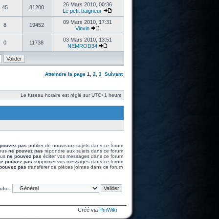
26 Mars 2010, 00:36
45
81200
Le petit baigneur
09 Mars 2010, 17:31
8
19452
Vinvin
03 Mars 2010, 13:51
0
11738
NEMROD34
Atteindre la page
1
,
2
,
3
Suivant
Le fuseau horaire est réglé sur UTC+1 heure
pouvez pas
publier de nouveaux sujets dans ce forum
ous
ne pouvez pas
répondre aux sujets dans ce forum
ous
ne pouvez pas
éditer vos messages dans ce forum
e pouvez pas
supprimer vos messages dans ce forum
pouvez pas
transférer de pièces jointes dans ce forum
ndre:
Créé via
PmWiki