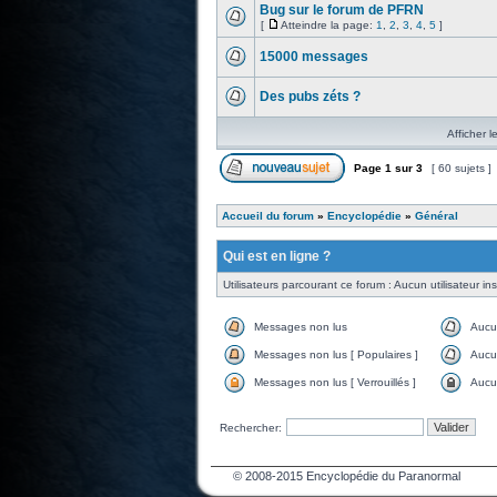
Bug sur le forum de PFRN
[
Atteindre la page:
1
,
2
,
3
,
4
,
5
]
15000 messages
Des pubs zéts ?
Afficher l
Page
1
sur
3
[ 60 sujets ]
Accueil du forum
»
Encyclopédie
»
Général
Qui est en ligne ?
Utilisateurs parcourant ce forum : Aucun utilisateur insc
Messages non lus
Aucu
Messages non lus [ Populaires ]
Aucun
Messages non lus [ Verrouillés ]
Aucun
Rechercher:
© 2008-2015 Encyclopédie du Paranormal