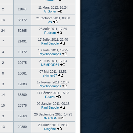
11 Mars 2012, 16:24
2
11643
Ar Soner
21 Octobre 2011, 00:50
14
33172
jos
28 Août 2011, 17:59
24
50365
Redrum
17 Juillet 2011, 22:40
7
21491
Paul Binocle
10 Juillet 2011, 19:25
4
15172
Psychopompos
21 Juin 2011, 17:04
2
10975
NEMROD34
07 Mai 2011, 12:51
0
10061
skinner67
17 Février 2011, 12:37
3
12083
Psychopompos
14 Février 2011, 15:53
14
35800
Raava
02 Janvier 2011, 00:13
10
26378
Paul Binocle
20 Septembre 2010, 14:23
3
12669
DRAGON
20 Juillet 2010, 19:30
13
29380
Diogène