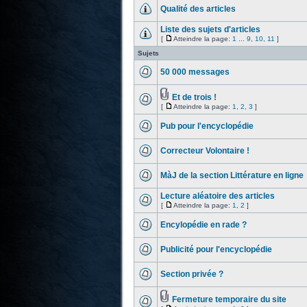
Qualité des articles
Liste des sujets d'articles
[
Atteindre la page:
1
...
9
,
10
,
11
]
Sujets
50 000 messages
Et de trois !
[
Atteindre la page:
1
,
2
,
3
]
Pub pour l'encyclopédie
Correcteur Volontaire !
MàJ de la section Littérature en ligne
Lecture aléatoire des articles
[
Atteindre la page:
1
,
2
]
Encylopédie en rade ?
Publicité pour l'encyclopédie
Section privée ?
Fermeture temporaire du site