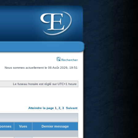
Rechercher
Nous sommes actuellement le 06 Août 2026, 19:51
Le fuseau horaire est réglé sur UTC+1 heure
Atteindre la page
1
,
2
,
3
Suivant
ponses
Vues
Dernier message