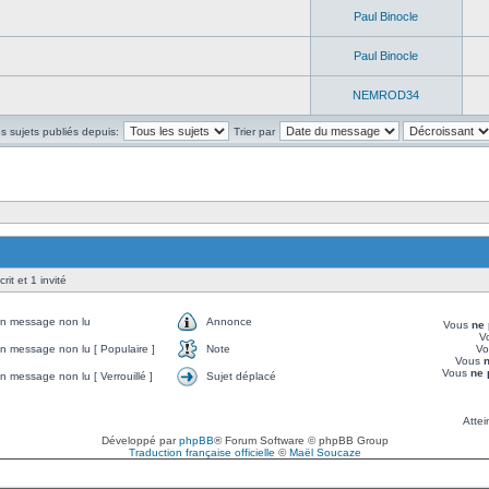
Paul Binocle
Paul Binocle
NEMROD34
es sujets publiés depuis:
Trier par
rit et 1 invité
n message non lu
Annonce
Vous
ne 
V
 message non lu [ Populaire ]
Note
V
Vous
n
Vous
ne 
 message non lu [ Verrouillé ]
Sujet déplacé
Attei
Développé par
phpBB
® Forum Software © phpBB Group
Traduction française officielle
©
Maël Soucaze