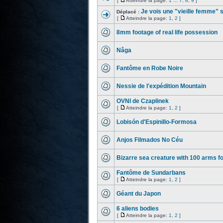
[
Atteindre la page:
1
...
7
,
8
,
9
]
Je vois une "vieille femme" 
Déplacé :
[
Atteindre la page:
1
,
2
]
8mm footage of real life possession
Nâga
Fantôme en Robe Noire
Nessie de l'expédition Mountain
OVNI de Czaplinek
[
Atteindre la page:
1
,
2
]
Lobisón d'Espinillo-Formosa
Anjos Filmados No Céu
Bizarre sea creature with 100 arms fo
Fantôme de Sundarbans
[
Atteindre la page:
1
,
2
]
Géant du Japon
6 aliens bodies
[
Atteindre la page:
1
,
2
]