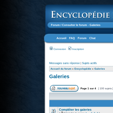
Forum
/ Consulter le forum - Galeries
Accueil
FAQ
Forum
Chat
Connexion
Inscription
Messages sans réponse
|
Sujets actifs
Accueil du forum
»
Encyclopédie
»
Galeries
Galeries
Page
1
sur
4
[ 100 sujets 
Compléter les galeries