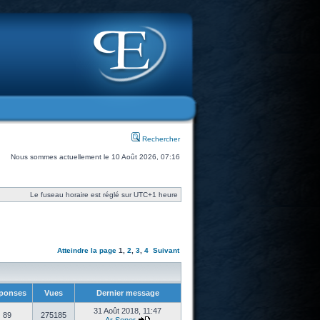
Rechercher
Nous sommes actuellement le 10 Août 2026, 07:16
Le fuseau horaire est réglé sur UTC+1 heure
Atteindre la page
1
,
2
,
3
,
4
Suivant
ponses
Vues
Dernier message
31 Août 2018, 11:47
89
275185