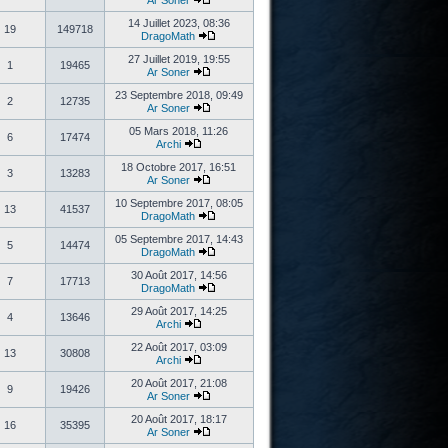
Ar Soner
14 Juillet 2023, 08:36
19
149718
DragoMath
27 Juillet 2019, 19:55
1
19465
Ar Soner
23 Septembre 2018, 09:49
2
12735
Ar Soner
05 Mars 2018, 11:26
6
17474
Archi
18 Octobre 2017, 16:51
3
13283
Ar Soner
10 Septembre 2017, 08:05
13
41537
DragoMath
05 Septembre 2017, 14:43
5
14474
DragoMath
30 Août 2017, 14:56
7
17713
DragoMath
29 Août 2017, 14:25
4
13646
Archi
22 Août 2017, 03:09
13
30808
Archi
20 Août 2017, 21:08
9
19426
Ar Soner
20 Août 2017, 18:17
16
35395
Ar Soner