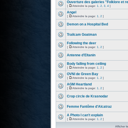
Ouverture des galeries "Folklore et re
[
Atteindre la page:
1
,
2
,
3
,
4
]
Angel
[
Atteindre la page:
1
,
2
]
Demon on a Hospital Bed
Trailcam Goatman
Following the deer
[
Atteindre la page:
1
,
2
]
Antenne d'Eltanin
Body falling from ceiling
[
Atteindre la page:
1
,
2
]
OVNI de Green Bay
[
Atteindre la page:
1
,
2
]
AGM Heartland
[
Atteindre la page:
1
,
2
]
Crop circle de Krasnodar
Femme Fantôme d'Alcatraz
A Photo I can't explain
[
Atteindre la page:
1
,
2
]
Afficher l