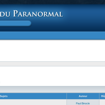
]
Sujets
Auteur
Ré
Paul Binocle