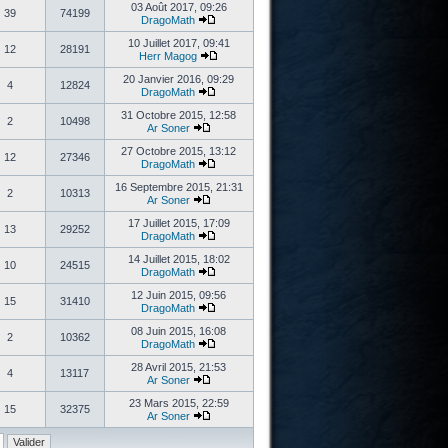
03 Août 2017, 09:26
39
74199
DragoMath
10 Juillet 2017, 09:41
12
28191
Herr Magog
20 Janvier 2016, 09:29
4
12824
DragoMath
31 Octobre 2015, 12:58
2
10498
Ar Soner
27 Octobre 2015, 13:12
12
27346
DragoMath
16 Septembre 2015, 21:31
2
10313
Ar Soner
17 Juillet 2015, 17:09
13
29252
DragoMath
14 Juillet 2015, 18:02
10
24515
DragoMath
12 Juin 2015, 09:56
15
31410
DragoMath
08 Juin 2015, 16:08
2
10362
DragoMath
28 Avril 2015, 21:53
4
13117
Ar Soner
23 Mars 2015, 22:59
15
32375
Ar Soner