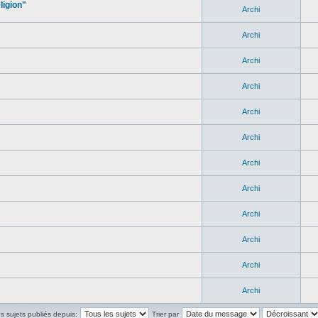
ligion"
Archi
Archi
Archi
Archi
Archi
Archi
Archi
Archi
Archi
Archi
Archi
Archi
es sujets publiés depuis:
Trier par