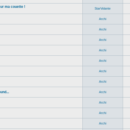
sur ma couette !
StarVolante
Archi
Archi
Archi
Archi
Archi
Archi
Archi
und...
Archi
Archi
Archi
Archi