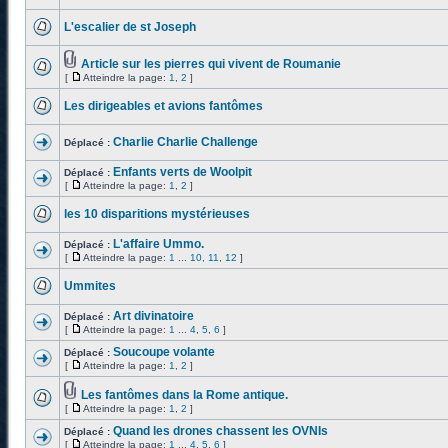
L'escalier de st Joseph
Article sur les pierres qui vivent de Roumanie
[
Atteindre la page:
1
,
2
]
Les dirigeables et avions fantômes
Charlie Charlie Challenge
Déplacé :
Enfants verts de Woolpit
Déplacé :
[
Atteindre la page:
1
,
2
]
les 10 disparitions mystérieuses
L'affaire Ummo.
Déplacé :
[
Atteindre la page:
1
...
10
,
11
,
12
]
Ummites
Art divinatoire
Déplacé :
[
Atteindre la page:
1
...
4
,
5
,
6
]
Soucoupe volante
Déplacé :
[
Atteindre la page:
1
,
2
]
Les fantômes dans la Rome antique.
[
Atteindre la page:
1
,
2
]
Quand les drones chassent les OVNIs
Déplacé :
[
Atteindre la page:
1
...
4
,
5
,
6
]