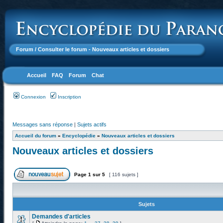
Forum
/ Consulter le forum - Nouveaux articles et dossiers
Accueil
FAQ
Forum
Chat
Connexion
Inscription
Messages sans réponse
|
Sujets actifs
Accueil du forum
»
Encyclopédie
»
Nouveaux articles et dossiers
Nouveaux articles et dossiers
Page
1
sur
5
[ 116 sujets ]
Sujets
Demandes d'articles