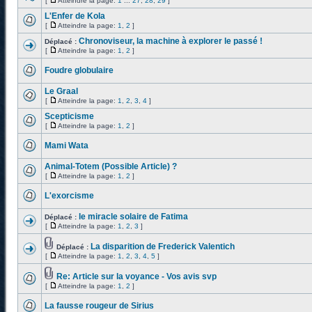
[
Atteindre la page:
1
...
27
,
28
,
29
]
L'Enfer de Kola
[
Atteindre la page:
1
,
2
]
Chronoviseur, la machine à explorer le passé !
Déplacé :
[
Atteindre la page:
1
,
2
]
Foudre globulaire
Le Graal
[
Atteindre la page:
1
,
2
,
3
,
4
]
Scepticisme
[
Atteindre la page:
1
,
2
]
Mami Wata
Animal-Totem (Possible Article) ?
[
Atteindre la page:
1
,
2
]
L'exorcisme
le miracle solaire de Fatima
Déplacé :
[
Atteindre la page:
1
,
2
,
3
]
La disparition de Frederick Valentich
Déplacé :
[
Atteindre la page:
1
,
2
,
3
,
4
,
5
]
Re: Article sur la voyance - Vos avis svp
[
Atteindre la page:
1
,
2
]
La fausse rougeur de Sirius