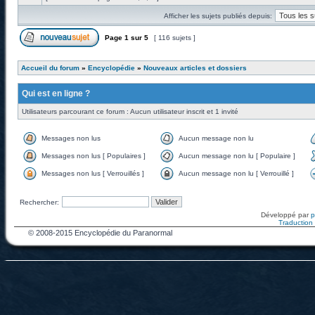
Afficher les sujets publiés depuis:
Page
1
sur
5
[ 116 sujets ]
Accueil du forum
»
Encyclopédie
»
Nouveaux articles et dossiers
Qui est en ligne ?
Utilisateurs parcourant ce forum : Aucun utilisateur inscrit et 1 invité
Messages non lus
Aucun message non lu
Messages non lus [ Populaires ]
Aucun message non lu [ Populaire ]
Messages non lus [ Verrouillés ]
Aucun message non lu [ Verrouillé ]
Rechercher:
Développé par
Traduction f
© 2008-2015 Encyclopédie du Paranormal