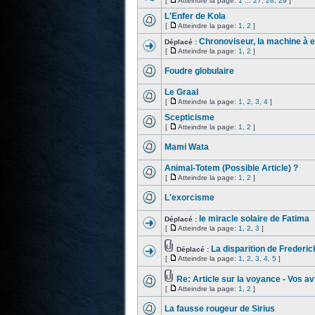
[
Atteindre la page:
1
...
27
,
28
,
29
]
L'Enfer de Kola
[
Atteindre la page:
1
,
2
]
Chronoviseur, la machine à e
Déplacé :
[
Atteindre la page:
1
,
2
]
Foudre globulaire
Le Graal
[
Atteindre la page:
1
,
2
,
3
,
4
]
Scepticisme
[
Atteindre la page:
1
,
2
]
Mami Wata
Animal-Totem (Possible Article) ?
[
Atteindre la page:
1
,
2
]
L'exorcisme
le miracle solaire de Fatima
Déplacé :
[
Atteindre la page:
1
,
2
,
3
]
La disparition de Frederic
Déplacé :
[
Atteindre la page:
1
,
2
,
3
,
4
,
5
]
Re: Article sur la voyance - Vos av
[
Atteindre la page:
1
,
2
]
La fausse rougeur de Sirius