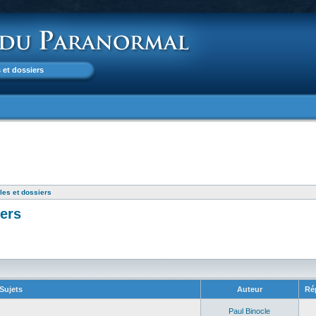
 et dossiers
les et dossiers
iers
]
Sujets
Auteur
Ré
Paul Binocle