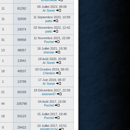
GreenMeat
09 Juillet 2023, 08:06
11
81292
Ar Soner
11 Septembre 2023, 10:58
11
32939
patto
02 Novembre 2022, 12:42
3
23074
patto
11 Novembre 2021, 22:08
31
99958
Pochel
18 Juillet 2021, 19:38
13
48057
shertan
18 Août 2020, 20:09
1
13941
Ar Soner
03 Octobre 2019, 09:43
18
49537
Chimère
17 Juin 2019, 08:37
1
13798
Ar Soner
18 Décembre 2017, 22:09
21
60169
skinner67
04 Août 2017, 15:06
44
105796
Pochel
15 Juillet 2017, 19:46
18
50123
Pochel
10 Juillet 2017, 10:51
0
29422
NEMROD34