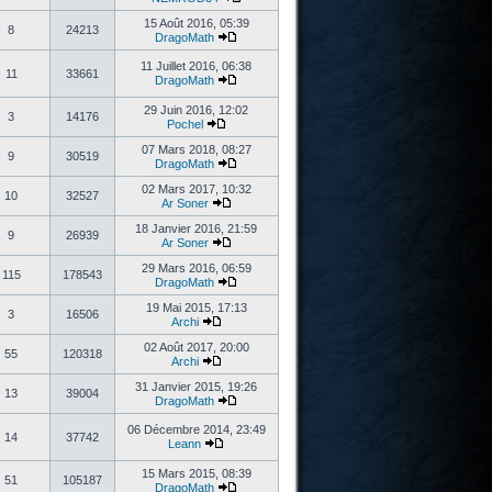
15 Août 2016, 05:39
8
24213
DragoMath
11 Juillet 2016, 06:38
11
33661
DragoMath
29 Juin 2016, 12:02
3
14176
Pochel
07 Mars 2018, 08:27
9
30519
DragoMath
02 Mars 2017, 10:32
10
32527
Ar Soner
18 Janvier 2016, 21:59
9
26939
Ar Soner
29 Mars 2016, 06:59
115
178543
DragoMath
19 Mai 2015, 17:13
3
16506
Archi
02 Août 2017, 20:00
55
120318
Archi
31 Janvier 2015, 19:26
13
39004
DragoMath
06 Décembre 2014, 23:49
14
37742
Leann
15 Mars 2015, 08:39
51
105187
DragoMath