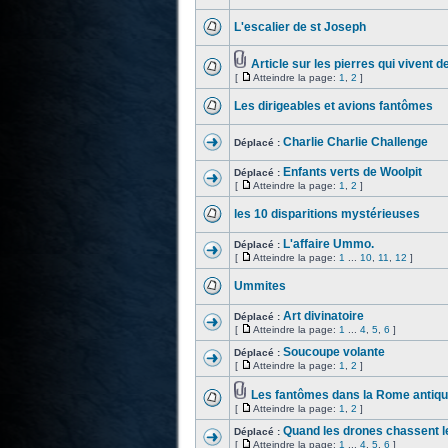
L'escalier de st Joseph
Article sur les pierres qui vivent
[
Atteindre la page:
1
,
2
]
Les dirigeables et avions fantômes
Charlie Charlie Challenge
Déplacé :
Enfants verts de Woolpit
Déplacé :
[
Atteindre la page:
1
,
2
]
les 10 disparitions mystérieuses
L'affaire Ummo.
Déplacé :
[
Atteindre la page:
1
...
10
,
11
,
12
]
Ummites
Art divinatoire
Déplacé :
[
Atteindre la page:
1
...
4
,
5
,
6
]
Soucoupe volante
Déplacé :
[
Atteindre la page:
1
,
2
]
Les fantômes dans la Rome antiqu
[
Atteindre la page:
1
,
2
]
Quand les drones chassent 
Déplacé :
[
Atteindre la page:
1
...
4
,
5
,
6
]