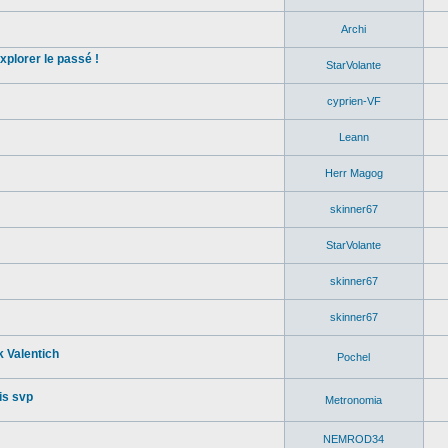
Archi
xplorer le passé !
StarVolante
cyprien-VF
Leann
Herr Magog
skinner67
StarVolante
skinner67
skinner67
k Valentich
Pochel
is svp
Metronomia
NEMROD34