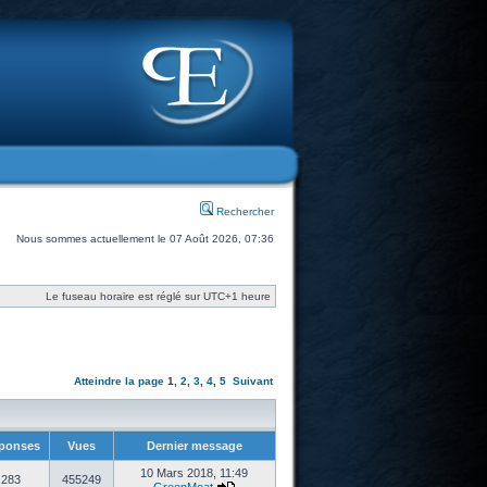
Rechercher
Nous sommes actuellement le 07 Août 2026, 07:36
Le fuseau horaire est réglé sur UTC+1 heure
Atteindre la page
1
,
2
,
3
,
4
,
5
Suivant
ponses
Vues
Dernier message
10 Mars 2018, 11:49
283
455249