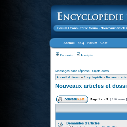
Forum
/ Consulter le forum - Nouveaux articles
Accueil
FAQ
Forum
Chat
Connexion
Inscription
Messages sans réponse
|
Sujets actifs
Accueil du forum
»
Encyclopédie
»
Nouveaux artic
Nouveaux articles et doss
Page
1
sur
5
[ 116 sujets 
Demandes d'articles