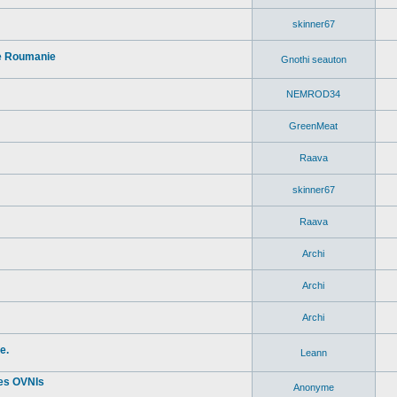
skinner67
 de Roumanie
Gnothi seauton
NEMROD34
GreenMeat
Raava
skinner67
Raava
Archi
Archi
Archi
e.
Leann
les OVNIs
Anonyme