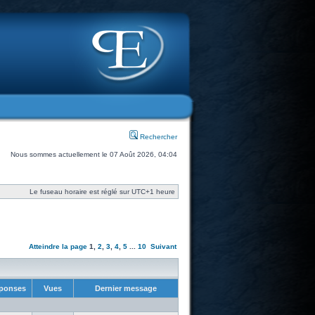
Rechercher
Nous sommes actuellement le 07 Août 2026, 04:04
Le fuseau horaire est réglé sur UTC+1 heure
Atteindre la page
1
,
2
,
3
,
4
,
5
...
10
Suivant
ponses
Vues
Dernier message