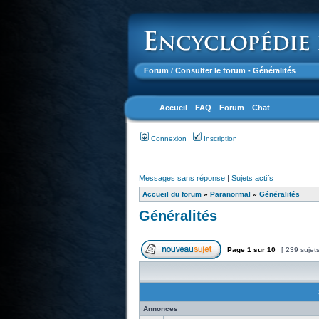
Forum
/ Consulter le forum - Généralités
Accueil
FAQ
Forum
Chat
Connexion
Inscription
Messages sans réponse
|
Sujets actifs
Accueil du forum
»
Paranormal
»
Généralités
Généralités
Page
1
sur
10
[ 239 sujet
Annonces