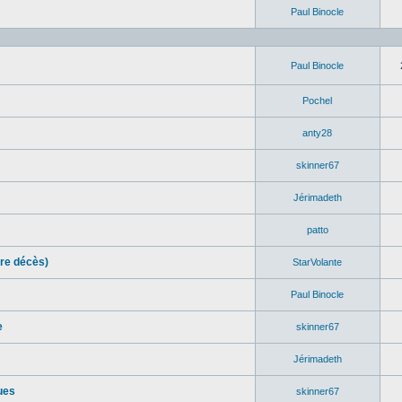
Paul Binocle
Paul Binocle
Pochel
anty28
skinner67
Jérimadeth
patto
re décès)
StarVolante
Paul Binocle
e
skinner67
Jérimadeth
ues
skinner67