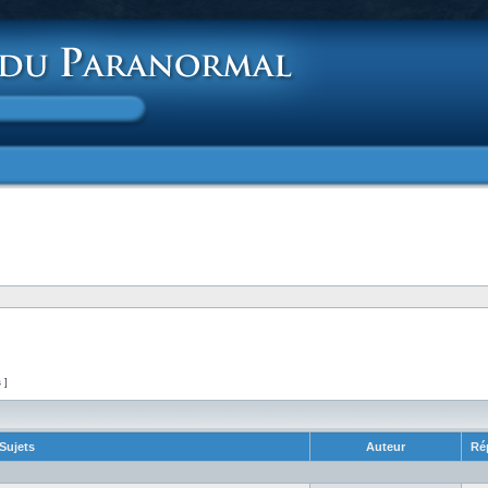
s ]
Sujets
Auteur
Ré