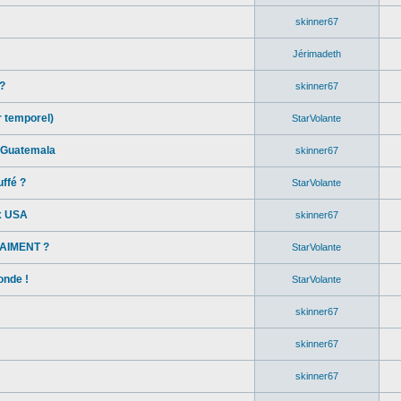
skinner67
Jérimadeth
?
skinner67
r temporel)
StarVolante
u Guatemala
skinner67
uffé ?
StarVolante
x USA
skinner67
RAIMENT ?
StarVolante
onde !
StarVolante
skinner67
skinner67
skinner67