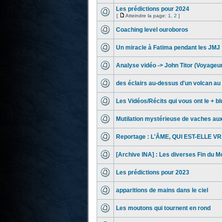
Les prédictions pour 2024
[
Atteindre la page:
1
,
2
]
Coaching level ouroboros
Un miracle à Fatima pendant les JMJ 
Analyse vidéo -> John Titor (Voyageu
des éclairs au-dessus d'un volcan a
Les Vidéos/Récits qui vous ont le + bl
Mutilation mystérieuse de vaches au
Reportage : L'ÂME, QUI EST-ELLE V
[Archive INA] : Les diverses Fin du M
Les prédictions pour 2023
apparitions de mains dans le ciel
Les moutons qui tournent en rond