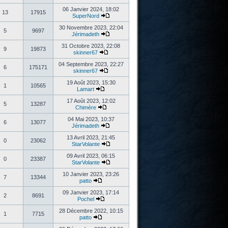
06 Janvier 2024, 18:02
13
17915
SuperNord
30 Novembre 2023, 22:04
5
9697
Jérimadeth
31 Octobre 2023, 22:08
9
19873
skinner67
04 Septembre 2023, 22:27
6
175171
skinner67
19 Août 2023, 15:30
1
10565
Lamart
17 Août 2023, 12:02
5
13287
Chimère
04 Mai 2023, 10:37
6
13077
Jérimadeth
13 Avril 2023, 21:45
0
23062
StarVolante
09 Avril 2023, 06:15
0
23387
StarVolante
10 Janvier 2023, 23:26
7
13344
patto
09 Janvier 2023, 17:14
2
8691
Pochel
28 Décembre 2022, 10:15
1
7715
patto