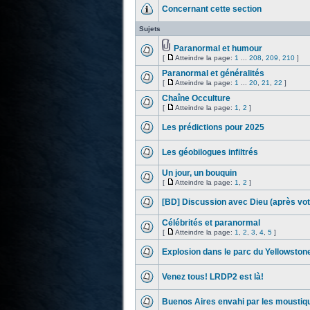
Concernant cette section
Sujets
Paranormal et humour
[
Atteindre la page:
1
...
208
,
209
,
210
]
Paranormal et généralités
[
Atteindre la page:
1
...
20
,
21
,
22
]
Chaîne Occulture
[
Atteindre la page:
1
,
2
]
Les prédictions pour 2025
Les géobilogues infiltrés
Un jour, un bouquin
[
Atteindre la page:
1
,
2
]
[BD] Discussion avec Dieu (après vot
Célébrités et paranormal
[
Atteindre la page:
1
,
2
,
3
,
4
,
5
]
Explosion dans le parc du Yellowston
Venez tous! LRDP2 est là!
Buenos Aires envahi par les moustiq