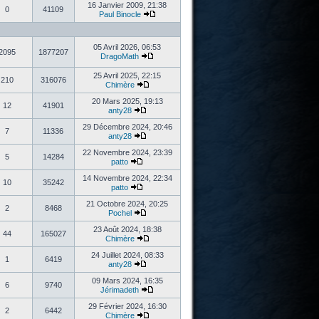
16 Janvier 2009, 21:38
0
41109
Paul Binocle
05 Avril 2026, 06:53
2095
1877207
DragoMath
25 Avril 2025, 22:15
210
316076
Chimère
20 Mars 2025, 19:13
12
41901
anty28
29 Décembre 2024, 20:46
7
11336
anty28
22 Novembre 2024, 23:39
5
14284
patto
14 Novembre 2024, 22:34
10
35242
patto
21 Octobre 2024, 20:25
2
8468
Pochel
23 Août 2024, 18:38
44
165027
Chimère
24 Juillet 2024, 08:33
1
6419
anty28
09 Mars 2024, 16:35
6
9740
Jérimadeth
29 Février 2024, 16:30
2
6442
Chimère