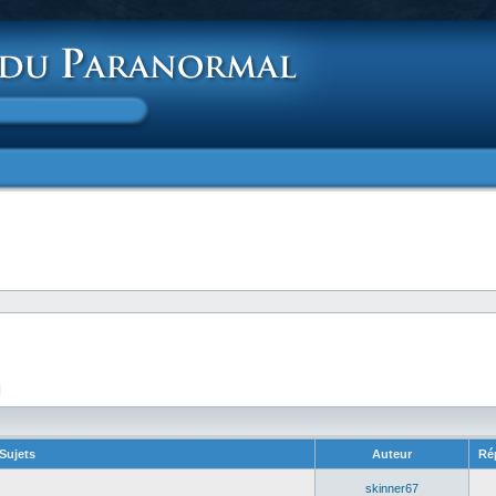
]
Sujets
Auteur
Ré
skinner67