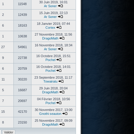
30 Juin 2019, 16:01
1
11548
Ar Soner
15 Juin 2019, 22:13
2
12439
Ar Soner
18 Janvier 2019, 07:44
6
18163
Cortex
27 Novembre 2018, 11:56
1
10638
DragoMath
16 Novembre 2018, 18:34
27
54961
Ar Soner
16 Octobre 2018, 15:51
9
22738
Pochel
16 Octobre 2018, 14:01
6
20759
Pochel
23 Septembre 2018, 11:17
11
30220
Towairatu
29 Juin 2018, 20:04
5
16687
DragoMath
04 Février 2018, 10:56
7
20697
Pochel
30 Novembre 2017, 13:00
15
42170
Gnothi seauton
25 Novembre 2017, 09:09
8
23150
DragoMath