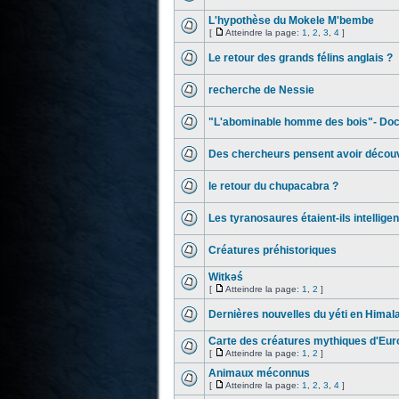
L'hypothèse du Mokele M'bembe
[
Atteindre la page:
1
,
2
,
3
,
4
]
Le retour des grands félins anglais ?
recherche de Nessie
"L'abominable homme des bois"- Doc
Des chercheurs pensent avoir découve
le retour du chupacabra ?
Les tyranosaures étaient-ils intelligen
Créatures préhistoriques
Witkəś
[
Atteindre la page:
1
,
2
]
Dernières nouvelles du yéti en Himal
Carte des créatures mythiques d'Eur
[
Atteindre la page:
1
,
2
]
Animaux méconnus
[
Atteindre la page:
1
,
2
,
3
,
4
]