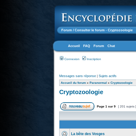
Forum
/ Consulter le forum - Cryptozoologie
Accueil
FAQ
Forum
Chat
Connexion
Inscription
Messages sans réponse
|
Sujets actifs
Accueil du forum
»
Paranormal
»
Cryptozoologie
Cryptozoologie
Page
1
sur
9
[ 201 sujets 
La bête des Vosges