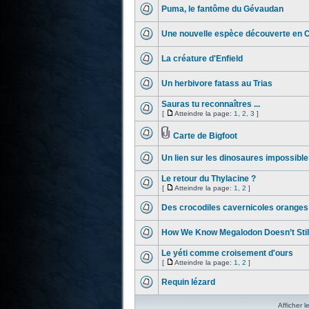
Puma, le fantôme du Gévaudan
Une nouvelle espèce découverte en 
La créature d'Enfield
Un herbivore fatass au Trias
Sauras tu reconnaîtres ...
[
Atteindre la page:
1
,
2
,
3
]
Carte de Bigfoot
Un lien sur les dinosaures impossible
Le retour du Thylacine ?
[
Atteindre la page:
1
,
2
]
Des crocodiles cavernicoles oranges
How We Know Megalodon Doesn’t Still
Le yéti comme croisement d'ours
[
Atteindre la page:
1
,
2
]
Requin lézard
Afficher l