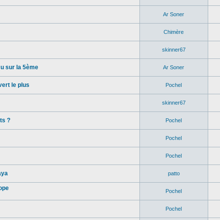
Ar Soner
Chimère
skinner67
u sur la 5ème
Ar Soner
rt le plus
Pochel
skinner67
ts ?
Pochel
Pochel
Pochel
aya
patto
ope
Pochel
Pochel