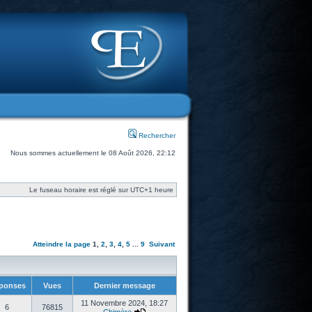
Rechercher
Nous sommes actuellement le 08 Août 2026, 22:12
Le fuseau horaire est réglé sur UTC+1 heure
Atteindre la page
1
,
2
,
3
,
4
,
5
...
9
Suivant
ponses
Vues
Dernier message
11 Novembre 2024, 18:27
6
76815