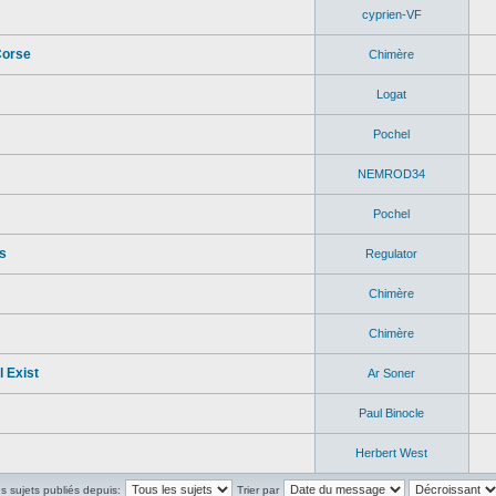
cyprien-VF
Corse
Chimère
Logat
Pochel
NEMROD34
Pochel
s
Regulator
Chimère
Chimère
 Exist
Ar Soner
Paul Binocle
Herbert West
es sujets publiés depuis:
Trier par