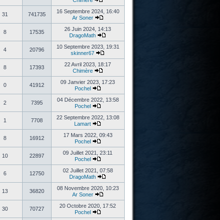
Chimère
16 Septembre 2024, 16:40
31
741735
Ar Soner
26 Juin 2024, 14:13
8
17535
DragoMath
10 Septembre 2023, 19:31
4
20796
skinner67
22 Avril 2023, 18:17
8
17393
Chimère
09 Janvier 2023, 17:23
0
41912
Pochel
04 Décembre 2022, 13:58
2
7395
Pochel
22 Septembre 2022, 13:08
1
7708
Lamart
17 Mars 2022, 09:43
8
16912
Pochel
09 Juillet 2021, 23:11
10
22897
Pochel
02 Juillet 2021, 07:58
6
12750
DragoMath
08 Novembre 2020, 10:23
13
36820
Ar Soner
20 Octobre 2020, 17:52
30
70727
Pochel