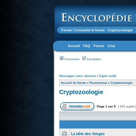
Forum
/ Consulter le forum - Cryptozoologie
Accueil
FAQ
Forum
Chat
Connexion
Inscription
Messages sans réponse
|
Sujets actifs
Accueil du forum
»
Paranormal
»
Cryptozoologie
Cryptozoologie
Page
1
sur
9
[ 201 sujets 
La bête des Vosges