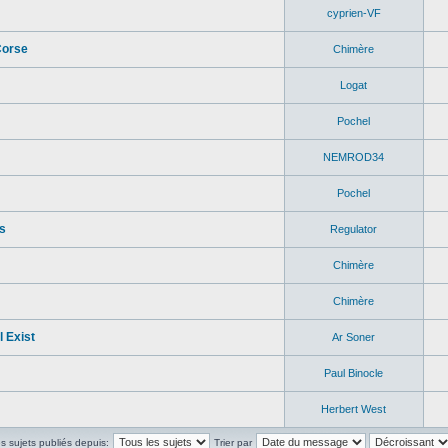
cyprien-VF
Corse
Chimère
Logat
Pochel
NEMROD34
Pochel
s
Regulator
Chimère
Chimère
 Exist
Ar Soner
Paul Binocle
Herbert West
es sujets publiés depuis:
Trier par