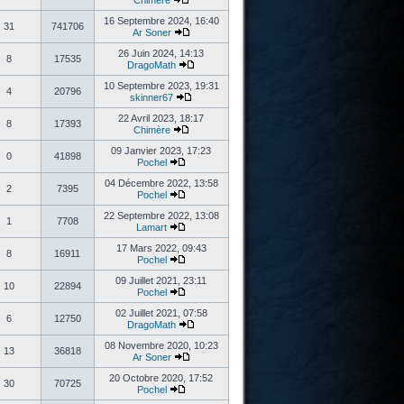
Chimère
16 Septembre 2024, 16:40
31
741706
Ar Soner
26 Juin 2024, 14:13
8
17535
DragoMath
10 Septembre 2023, 19:31
4
20796
skinner67
22 Avril 2023, 18:17
8
17393
Chimère
09 Janvier 2023, 17:23
0
41898
Pochel
04 Décembre 2022, 13:58
2
7395
Pochel
22 Septembre 2022, 13:08
1
7708
Lamart
17 Mars 2022, 09:43
8
16911
Pochel
09 Juillet 2021, 23:11
10
22894
Pochel
02 Juillet 2021, 07:58
6
12750
DragoMath
08 Novembre 2020, 10:23
13
36818
Ar Soner
20 Octobre 2020, 17:52
30
70725
Pochel