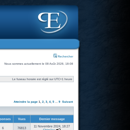
Rechercher
Nous sommes actuellement le 08 Août 2026, 18:08
Le fuseau horaire est réglé sur UTC+1 heure
Atteindre la page
1
,
2
,
3
,
4
,
5
...
9
Suivant
ponses
Vues
Dernier message
11 Novembre 2024, 18:27
6
76813