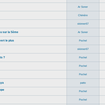
Ar Soner
Chimère
skinner67
u sur la 5ème
Ar Soner
rt le plus
Pochel
skinner67
ts ?
Pochel
Pochel
Pochel
aya
patto
ope
Pochel
Pochel