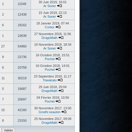
30 Juin 2019, 16:01
1
11548
Ar Soner
15 Juin 2019, 22:13
2
12438
Ar Soner
18 Janvier 2019, 07:44
6
18162
Cortex
27 Novembre 2018, 11:56
1
10638
DragoMath
16 Novembre 2018, 18:34
27
54960
Ar Soner
16 Octobre 2018, 15:51
9
22736
Pochel
16 Octobre 2018, 14:01
6
20758
Pochel
23 Septembre 2018, 11:17
11
30219
Towairatu
29 Juin 2018, 20:04
5
16687
DragoMath
04 Février 2018, 10:56
7
20697
Pochel
30 Novembre 2017, 13:00
15
42160
Gnothi seauton
25 Novembre 2017, 09:09
8
23150
DragoMath