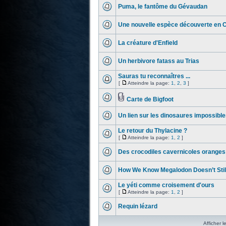
Puma, le fantôme du Gévaudan
Une nouvelle espèce découverte en 
La créature d'Enfield
Un herbivore fatass au Trias
Sauras tu reconnaîtres ...
[
Atteindre la page:
1
,
2
,
3
]
Carte de Bigfoot
Un lien sur les dinosaures impossible
Le retour du Thylacine ?
[
Atteindre la page:
1
,
2
]
Des crocodiles cavernicoles oranges
How We Know Megalodon Doesn’t Still
Le yéti comme croisement d'ours
[
Atteindre la page:
1
,
2
]
Requin lézard
Afficher l