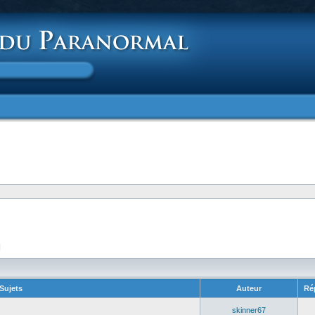
]
Sujets
Auteur
Ré
skinner67