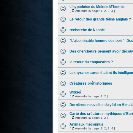
L'hypothèse du Mokele M'bembe
[
Atteindre la page:
1
,
2
,
3
,
4
]
Le retour des grands félins anglais ?
recherche de Nessie
"L'abominable homme des bois"- Doc
Des chercheurs pensent avoir découve
le retour du chupacabra ?
Les tyranosaures étaient-ils intelligen
Créatures préhistoriques
Witkəś
[
Atteindre la page:
1
,
2
]
Dernières nouvelles du yéti en Himal
Carte des créatures mythiques d'Eur
[
Atteindre la page:
1
,
2
]
Animaux méconnus
[
Atteindre la page:
1
,
2
,
3
,
4
]