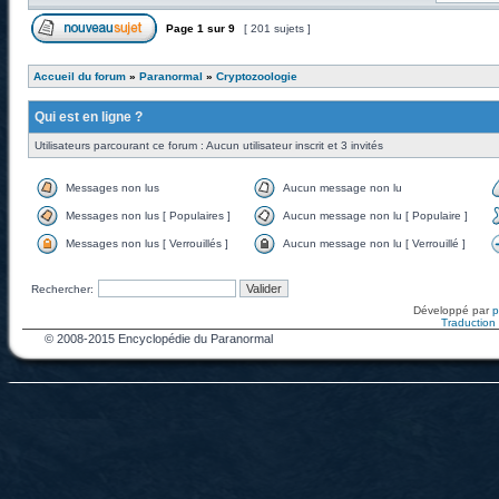
Page
1
sur
9
[ 201 sujets ]
Accueil du forum
»
Paranormal
»
Cryptozoologie
Qui est en ligne ?
Utilisateurs parcourant ce forum : Aucun utilisateur inscrit et 3 invités
Messages non lus
Aucun message non lu
Messages non lus [ Populaires ]
Aucun message non lu [ Populaire ]
Messages non lus [ Verrouillés ]
Aucun message non lu [ Verrouillé ]
Rechercher:
Développé par
Traduction f
© 2008-2015 Encyclopédie du Paranormal