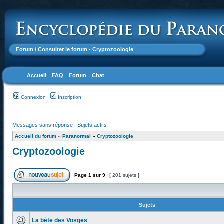
Forum
/ Consulter le forum - Cryptozoologie
Accueil
FAQ
Forum
Chat
Connexion
Inscription
Messages sans réponse
|
Sujets actifs
Accueil du forum
»
Paranormal
»
Cryptozoologie
Cryptozoologie
Page
1
sur
9
[ 201 sujets ]
Sujets
La bête des Vosges