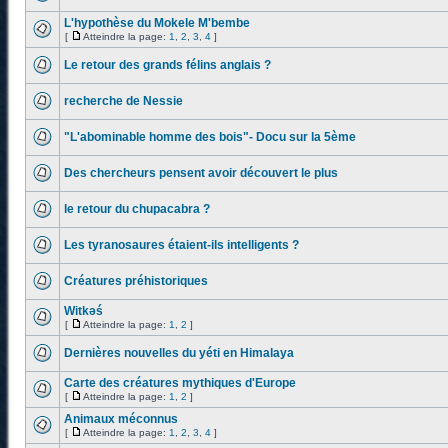
L'hypothèse du Mokele M'bembe
[
Atteindre la page:
1
,
2
,
3
,
4
]
Le retour des grands félins anglais ?
recherche de Nessie
"L'abominable homme des bois"- Docu sur la 5ème
Des chercheurs pensent avoir découvert le plus
le retour du chupacabra ?
Les tyranosaures étaient-ils intelligents ?
Créatures préhistoriques
Witkəś
[
Atteindre la page:
1
,
2
]
Dernières nouvelles du yéti en Himalaya
Carte des créatures mythiques d'Europe
[
Atteindre la page:
1
,
2
]
Animaux méconnus
[
Atteindre la page:
1
,
2
,
3
,
4
]