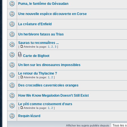
Puma, le fantôme du Gévaudan
Une nouvelle espèce découverte en Corse
La créature d'Enfield
Un herbivore fatass au Trias
Sauras tu reconnaîtres ...
[
Atteindre la page:
1
,
2
,
3
]
Carte de Bigfoot
Un lien sur les dinosaures impossibles
Le retour du Thylacine ?
[
Atteindre la page:
1
,
2
]
Des crocodiles cavernicoles oranges
How We Know Megalodon Doesn’t Still Exist
Le yéti comme croisement d'ours
[
Atteindre la page:
1
,
2
]
Requin lézard
Afficher les sujets publiés depuis: