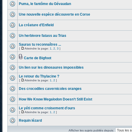
Puma, le fantôme du Gévaudan
Une nouvelle espèce découverte en Corse
La créature d'Enfield
Un herbivore fatass au Trias
Sauras tu reconnaîtres ...
[
Atteindre la page:
1
,
2
,
3
]
Carte de Bigfoot
Un lien sur les dinosaures impossibles
Le retour du Thylacine ?
[
Atteindre la page:
1
,
2
]
Des crocodiles cavernicoles oranges
How We Know Megalodon Doesn’t Still Exist
Le yéti comme croisement d'ours
[
Atteindre la page:
1
,
2
]
Requin lézard
Afficher les sujets publiés depuis: