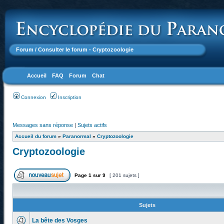
Forum
/ Consulter le forum - Cryptozoologie
Accueil
FAQ
Forum
Chat
Connexion
Inscription
Messages sans réponse
|
Sujets actifs
Accueil du forum
»
Paranormal
»
Cryptozoologie
Cryptozoologie
Page
1
sur
9
[ 201 sujets ]
Sujets
La bête des Vosges