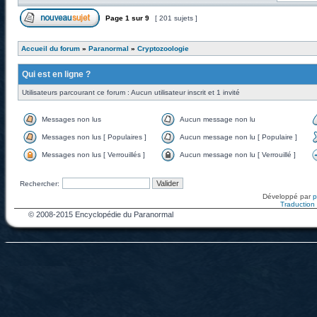
Page
1
sur
9
[ 201 sujets ]
Accueil du forum
»
Paranormal
»
Cryptozoologie
Qui est en ligne ?
Utilisateurs parcourant ce forum : Aucun utilisateur inscrit et 1 invité
Messages non lus
Aucun message non lu
Messages non lus [ Populaires ]
Aucun message non lu [ Populaire ]
Messages non lus [ Verrouillés ]
Aucun message non lu [ Verrouillé ]
Rechercher:
Développé par
Traduction f
© 2008-2015 Encyclopédie du Paranormal