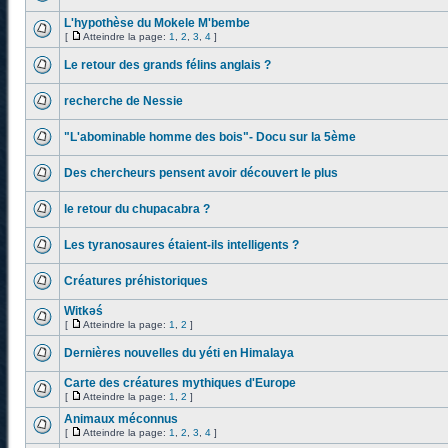
L'hypothèse du Mokele M'bembe
[
Atteindre la page:
1
,
2
,
3
,
4
]
Le retour des grands félins anglais ?
recherche de Nessie
"L'abominable homme des bois"- Docu sur la 5ème
Des chercheurs pensent avoir découvert le plus
le retour du chupacabra ?
Les tyranosaures étaient-ils intelligents ?
Créatures préhistoriques
Witkəś
[
Atteindre la page:
1
,
2
]
Dernières nouvelles du yéti en Himalaya
Carte des créatures mythiques d'Europe
[
Atteindre la page:
1
,
2
]
Animaux méconnus
[
Atteindre la page:
1
,
2
,
3
,
4
]