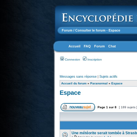
Forum
/ Consulter le forum - Espace
Accueil
FAQ
Forum
Chat
Connexion
Inscription
Messages sans réponse
|
Sujets actifs
Accueil du forum
»
Paranormal
»
Espace
Espace
Page
1
sur
8
[ 189 sujets 
Une météorite serait tombée à Stras