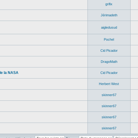
grifix
Jérimadeth
aigledusud
Pochel
Cid Picador
DragoMath
de la NASA
Cid Picador
Herbert West
skinner67
skinner67
skinner67
skinner67