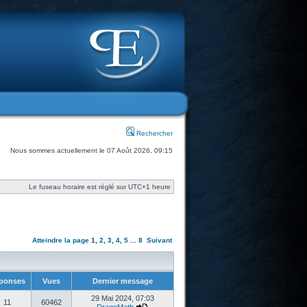
Rechercher
Nous sommes actuellement le 07 Août 2026, 09:15
Le fuseau horaire est réglé sur UTC+1 heure
Atteindre la page
1
,
2
,
3
,
4
,
5
...
8
Suivant
ponses
Vues
Dernier message
29 Mai 2024, 07:03
11
60462