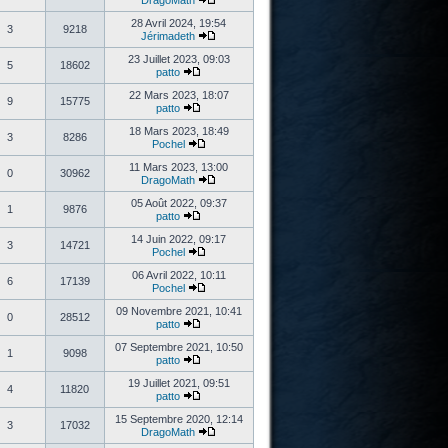
DragoMath
28 Avril 2024, 19:54
3
9218
Jérimadeth
23 Juillet 2023, 09:03
5
18602
patto
22 Mars 2023, 18:07
9
15775
patto
18 Mars 2023, 18:49
3
8286
Pochel
11 Mars 2023, 13:00
0
30962
DragoMath
05 Août 2022, 09:37
1
9876
patto
14 Juin 2022, 09:17
3
14721
Pochel
06 Avril 2022, 10:11
6
17139
Pochel
09 Novembre 2021, 10:41
0
28512
patto
07 Septembre 2021, 10:50
1
9098
patto
19 Juillet 2021, 09:51
4
11820
patto
15 Septembre 2020, 12:14
3
17032
DragoMath