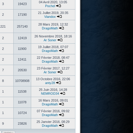
04 Avril 2020, 13:05
3
19423
Pochel
21 Juillet 2019, 20:35
2
17190
Viandox
28 Mars 2019, 12:32
221
257140
DragoMath
26 Novembre 2018, 18:16
2
12419
Ar Soner
19 Juillet 2018, 07:07
2
11900
DragoMath
22 Février 2018, 08:47
2
12411
DragoMath
23 Février 2017, 12:27
7
20530
Ar Soner
13 Octobre 2016, 22:06
8
10708908
anty28
25 Juin 2016, 14:28
1
11538
NEMROD34
16 Mars 2016, 09:01
1
11078
DragoMath
07 Février 2016, 09:02
1
10724
DragoMath
25 Janvier 2016, 08:29
9
23826
DragoMath