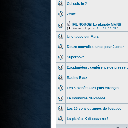
Qui suis-je ?
Zétwal
[FIL ROUGE] La planète MARS
[
Atteindre la page:
1
...
21
,
22
,
23
]
Une taupe sur Mars
Douze nouvelles lunes pour Jupiter
Supernova
Exoplanètes : conférence de presse 
Raging Buzz
Les 5 planètes les plus étranges
Le monolithe de Phobos
Les 10 sons étranges de l'espace
La planète X découverte?