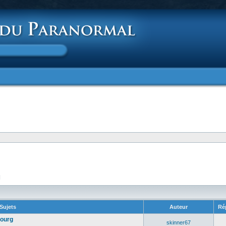
]
Sujets
Auteur
Ré
bourg
skinner67