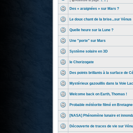
[
Atteindre la page:
1
,
2
]
Des « araignées » sur Mars ?
Le doux chant de la brise...sur Vénus
Quelle heure sur la Lune ?
Une "porte" sur Mars
Système solaire en 3D
le Chorizogate
Des points brillants à la surface de C
Mystérieux gazouillis dans la Voie La
Welcome back on Earth, Thomas !
Probable météorite filmé en Bretagne
[NASA] Phénomène lunaire et innondat
Découverte de traces de vie sur Vénu