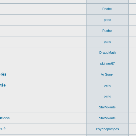
Pochel
patto
Pochel
patto
DragoMath
skinner67
érès
Ar Soner
ctée
patto
patto
StarVolante
ions...
StarVolante
s ?
Psychopompos