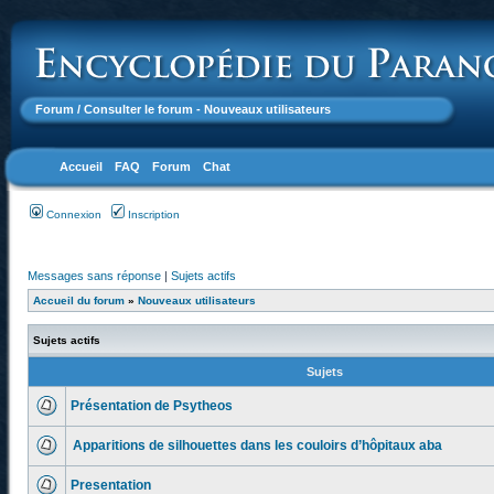
Forum
/ Consulter le forum - Nouveaux utilisateurs
Accueil
FAQ
Forum
Chat
Connexion
Inscription
Messages sans réponse
|
Sujets actifs
Accueil du forum
»
Nouveaux utilisateurs
Sujets actifs
Sujets
Présentation de Psytheos
Apparitions de silhouettes dans les couloirs d’hôpitaux aba
Presentation