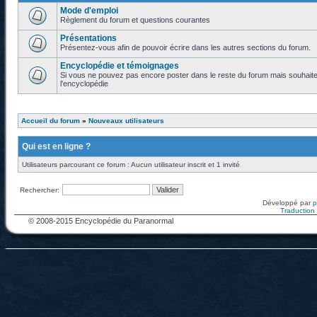
Mode d'emploi
Règlement du forum et questions courantes
Présentations
Présentez-vous afin de pouvoir écrire dans les autres sections du forum.
Encyclopédie et témoignages
Si vous ne pouvez pas encore poster dans le reste du forum mais souhaite
l'encyclopédie
Accueil du forum
»
Nouveaux utilisateurs
Qui est en ligne ?
Utilisateurs parcourant ce forum : Aucun utilisateur inscrit et 1 invité
Rechercher:
Développé par
Traduction f
© 2008-2015 Encyclopédie du Paranormal