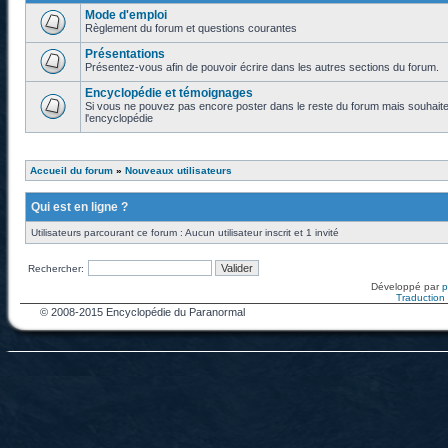
Mode d'emploi
Règlement du forum et questions courantes
Présentations
Présentez-vous afin de pouvoir écrire dans les autres sections du forum.
Encyclopédie et témoignages
Si vous ne pouvez pas encore poster dans le reste du forum mais souhaite
l'encyclopédie
Accueil du forum
»
Nouveaux utilisateurs
Qui est en ligne ?
Utilisateurs parcourant ce forum : Aucun utilisateur inscrit et 1 invité
Rechercher:
Développé par
Traduction f
© 2008-2015 Encyclopédie du Paranormal