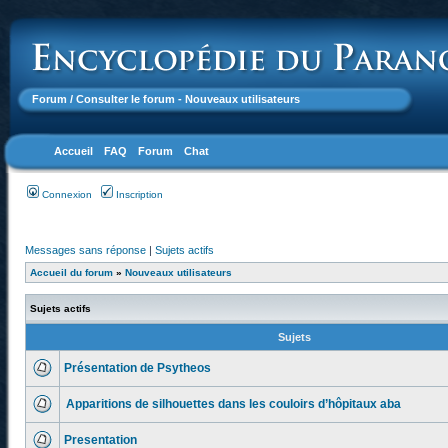
Forum
/ Consulter le forum - Nouveaux utilisateurs
Accueil
FAQ
Forum
Chat
Connexion
Inscription
Messages sans réponse
|
Sujets actifs
Accueil du forum
»
Nouveaux utilisateurs
Sujets actifs
Sujets
Présentation de Psytheos
Apparitions de silhouettes dans les couloirs d’hôpitaux aba
Presentation