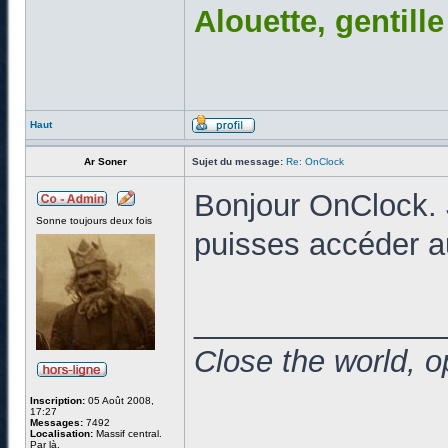
Alouette, gentill
Haut
Ar Soner
Sujet du message:
Re: OnClock
Bonjour OnClock. J
Sonne toujours deux fois
puisses accéder a
______________
Close the world, o
Inscription:
05 Août 2008,
17:27
Messages:
7492
Localisation:
Massif central.
Par là.