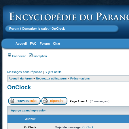
Forum
/ Consulter le sujet - OnClock
Accueil
FAQ
Forum
Chat
Connexion
Inscription
Messages sans réponse
|
Sujets actifs
Accueil du forum
»
Nouveaux utilisateurs
»
Présentations
OnClock
Page
1
sur
1
[ 5 messages ]
Aperçu avant impression
Auteur
OnClock
Sujet du message:
OnClock