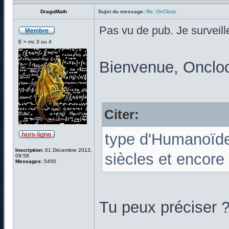
DragoMath
Sujet du message:
Re: OnClock
Pas vu de pub. Je surveill
E = mc 3 ou 4
Bienvenue, Onclock
Citer:
type d'Humanoïdes
Inscription:
01 Décembre 2013,
siècles et encore 
09:58
Messages:
5450
Tu peux préciser ?