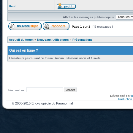
Haut
Afficher les messages publiés depuis:
Page
1
sur
1
[ 5 messages ]
Accueil du forum
»
Nouveaux utilisateurs
»
Présentations
Qui est en ligne ?
Utilisateurs parcourant ce forum : Aucun utilisateur inscrit et 1 invité
Rechercher:
Développé par
Traduction f
© 2008-2015 Encyclopédie du Paranormal