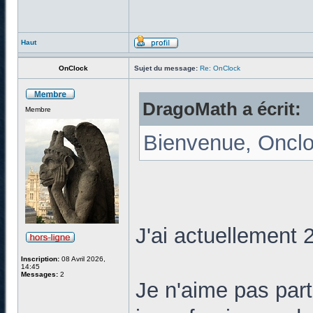
Haut
OnClock
Sujet du message:
Re: OnClock
DragoMath a écrit:
Membre
Bienvenue, Oncloc
J'ai actuellement 
Inscription:
08 Avril 2026,
14:45
Messages:
2
Je n'aime pas par