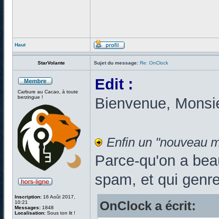
Haut
StarVolante
Sujet du message:
Re: OnClock
Edit :
Carbure au Cacao, à toute
berzingue !
Bienvenue, Monsi
Enfin un "nouveau m
Parce-qu'on a bea
spam, et qui genr
Inscription:
16 Août 2017,
OnClock a écrit:
10:21
Messages:
1848
Localisation:
Sous ton lit !