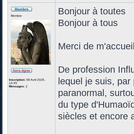
Bonjour à toutes
Membre
Bonjour à tous
Merci de m'accuei
De profession Infl
lequel je suis, pa
Inscription:
08 Avril 2026,
14:45
Messages:
2
paranormal, surtout
du type d'Humaoïde
siècles et encore a