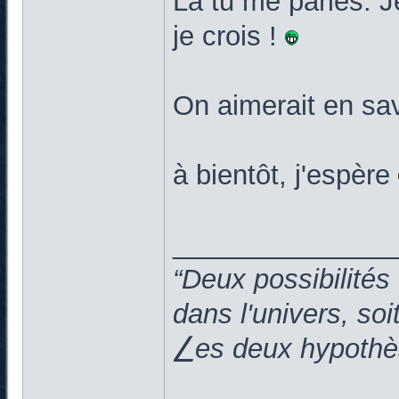
Là tu me parles. J
je crois !
On aimerait en sav
à bientôt, j'espère
______________
“Deux possibilités
dans l'univers, so
⎳es deux hypothès