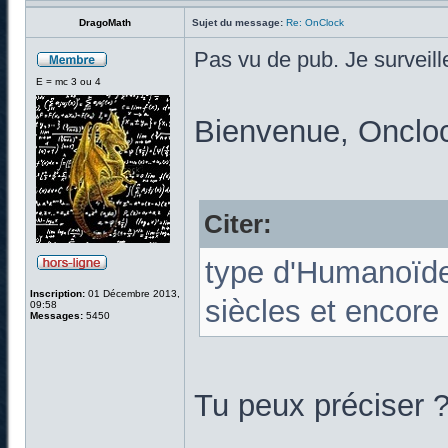
DragoMath
Sujet du message:
Re: OnClock
Pas vu de pub. Je surveill
E = mc 3 ou 4
Bienvenue, Onclock
Citer:
type d'Humanoïdes
Inscription:
01 Décembre 2013,
siècles et encore 
09:58
Messages:
5450
Tu peux préciser ?