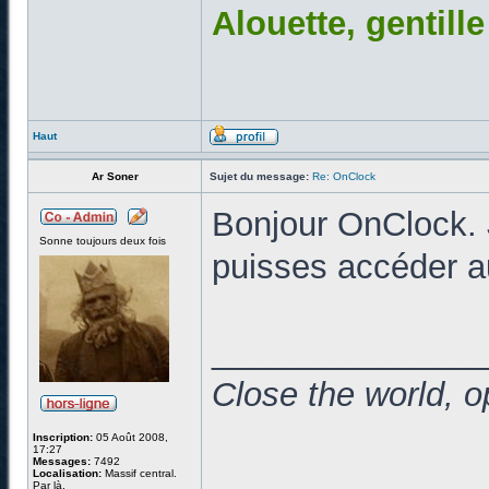
Alouette, gentill
Haut
Ar Soner
Sujet du message:
Re: OnClock
Bonjour OnClock. J
Sonne toujours deux fois
puisses accéder a
______________
Close the world, o
Inscription:
05 Août 2008,
17:27
Messages:
7492
Localisation:
Massif central.
Par là.