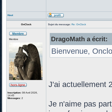
Haut
OnClock
Sujet du message:
Re: OnClock
DragoMath a écrit:
Membre
Bienvenue, Oncloc
J'ai actuellement 
Inscription:
08 Avril 2026,
14:45
Messages:
2
Je n'aime pas par