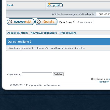
Haut
Afficher les messages publiés depuis:
Page
1
sur
1
[ 5 messages ]
Accueil du forum
»
Nouveaux utilisateurs
»
Présentations
Qui est en ligne ?
Utilisateurs parcourant ce forum : Aucun utilisateur inscrit et 2 invités
Rechercher:
Développé par
Traduction f
© 2008-2015 Encyclopédie du Paranormal