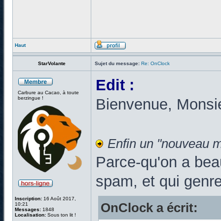
Haut
StarVolante
Sujet du message:
Re: OnClock
Edit :
Carbure au Cacao, à toute
berzingue !
Bienvenue, Monsi
Enfin un "nouveau m
Parce-qu'on a bea
spam, et qui genr
Inscription:
16 Août 2017,
OnClock a écrit:
10:21
Messages:
1848
Localisation:
Sous ton lit !