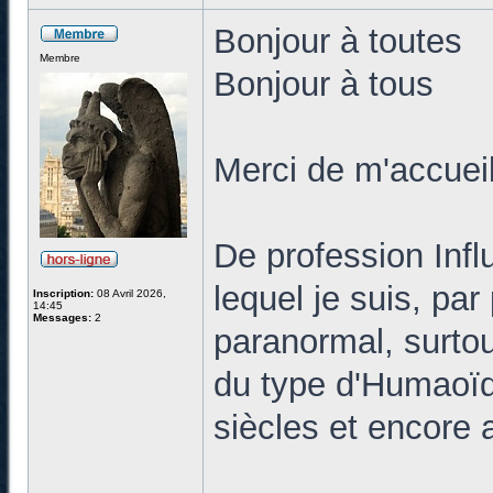
Bonjour à toutes
Membre
Bonjour à tous
Merci de m'accuei
De profession Infl
lequel je suis, pa
Inscription:
08 Avril 2026,
14:45
Messages:
2
paranormal, surtout
du type d'Humaoïde
siècles et encore a