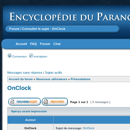
Forum
/ Consulter le sujet - OnClock
Accueil
FAQ
Forum
Chat
Connexion
Inscription
Messages sans réponse
|
Sujets actifs
Accueil du forum
»
Nouveaux utilisateurs
»
Présentations
OnClock
Page
1
sur
1
[ 5 messages ]
Aperçu avant impression
Auteur
OnClock
Sujet du message:
OnClock