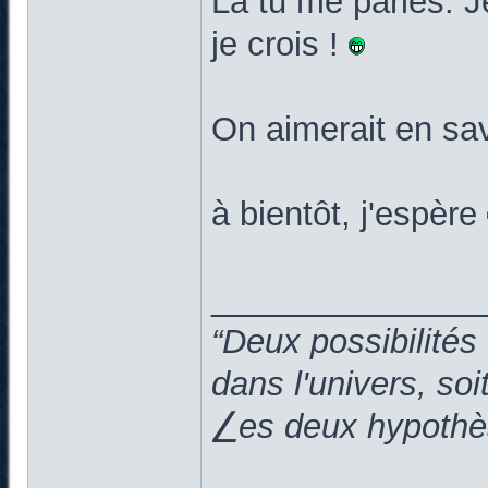
Là tu me parles. J
je crois !
On aimerait en sav
à bientôt, j'espère
______________
“Deux possibilités
dans l'univers, so
⎳es deux hypothès