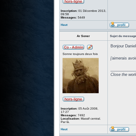
Inscription:
01 Décembre 2013,
09:58
Messages:
5449
Haut
Ar Soner
Sujet du message
Bonjour Daniell
Sonne toujours deux fois
j'aimerais avoi
____________
Close the worl
Inscription:
05 Août 2008,
17:27
Messages:
7492
Localisation:
Massif central.
Par là.
Haut