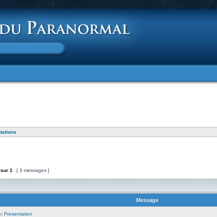
tations
sur
1
[ 3 messages ]
Message
:
Presentation