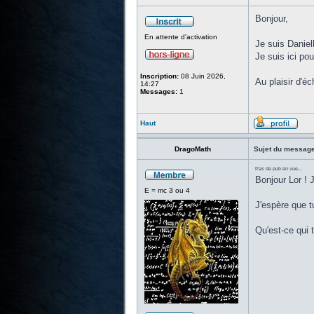
Bonjour,
En attente d'activation
Je suis Daniel
Je suis ici po
Inscription:
08 Juin 2026,
Au plaisir d'é
14:27
Messages:
1
Haut
DragoMath
Sujet du message
Pas de pub en vue...
Bonjour Lor ! 
E = mc 3 ou 4
J'espère que tu
Qu'est-ce qui 