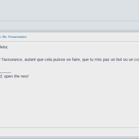
:
Re: Presentation
elor,
r l'assurance, autant que cela puisse se faire, que tu n'es pas un bot ou un co
_____
d, open the next