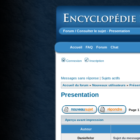
Forum
/ Consulter le sujet - Presentation
Accueil
FAQ
Forum
Chat
Connexion
Inscription
Messages sans réponse
|
Sujets actifs
Accueil du forum
»
Nouveaux utilisateurs
»
Présen
Presentation
Page
1
Aperçu avant impression
Auteur
Daniellelor
Sujet du message