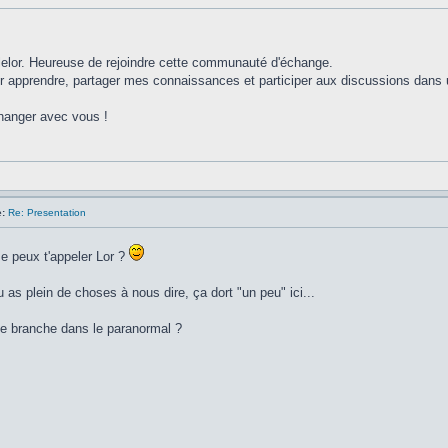
lelor. Heureuse de rejoindre cette communauté d'échange.
ur apprendre, partager mes connaissances et participer aux discussions dans un
changer avec vous !
:
Re: Presentation
Je peux t'appeler Lor ?
 as plein de choses à nous dire, ça dort "un peu" ici...
te branche dans le paranormal ?