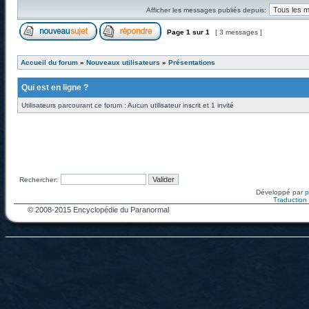
Afficher les messages publiés depuis:
Page
1
sur
1
[ 3 messages ]
Accueil du forum
»
Nouveaux utilisateurs
»
Présentations
Qui est en ligne ?
Utilisateurs parcourant ce forum : Aucun utilisateur inscrit et 1 invité
Rechercher:
Développé par
Traduction f
© 2008-2015 Encyclopédie du Paranormal