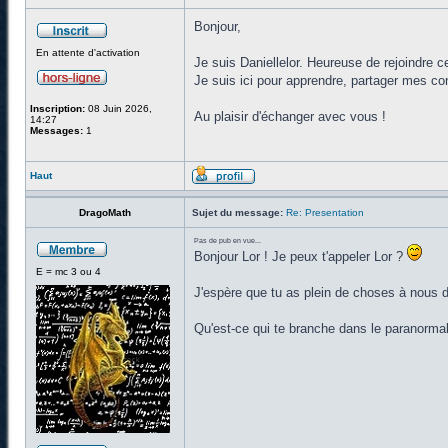
Bonjour,
En attente d'activation
Je suis Daniellelor. Heureuse de rejoindre
Je suis ici pour apprendre, partager mes co
Inscription:
08 Juin 2026,
Au plaisir d'échanger avec vous !
14:27
Messages:
1
Haut
DragoMath
Sujet du message:
Re: Presentation
Pas de pub en vue...
Bonjour Lor ! Je peux t'appeler Lor ?
E = mc 3 ou 4
J'espère que tu as plein de choses à nous dir
Qu'est-ce qui te branche dans le paranorma