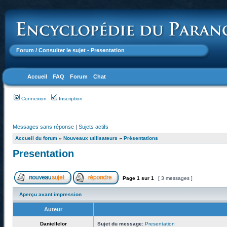
Forum
/ Consulter le sujet - Presentation
Accueil
FAQ
Forum
Chat
Connexion
Inscription
Messages sans réponse
|
Sujets actifs
Accueil du forum
»
Nouveaux utilisateurs
»
Présentations
Presentation
Page
1
sur
1
[ 3 messages ]
Aperçu avant impression
Auteur
Daniellelor
Sujet du message:
Presentation