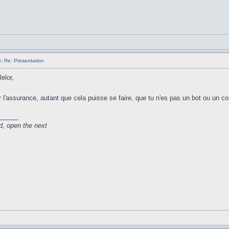
:
Re: Presentation
elor,
r l'assurance, autant que cela puisse se faire, que tu n'es pas un bot ou un co
_____
d, open the next