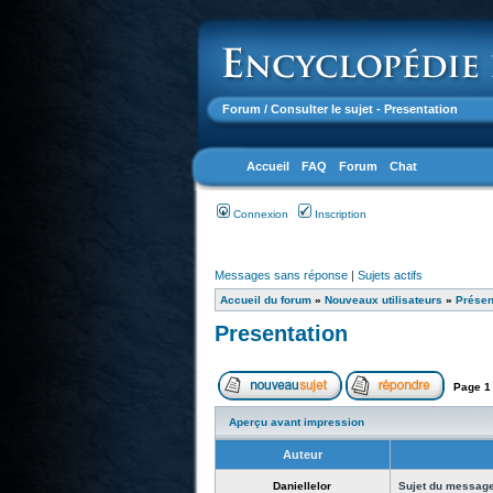
Forum
/ Consulter le sujet - Presentation
Accueil
FAQ
Forum
Chat
Connexion
Inscription
Messages sans réponse
|
Sujets actifs
Accueil du forum
»
Nouveaux utilisateurs
»
Présen
Presentation
Page
1
Aperçu avant impression
Auteur
Daniellelor
Sujet du message