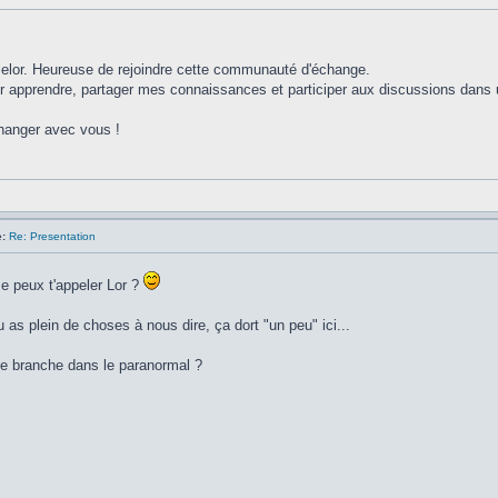
lelor. Heureuse de rejoindre cette communauté d'échange.
ur apprendre, partager mes connaissances et participer aux discussions dans un
changer avec vous !
:
Re: Presentation
Je peux t'appeler Lor ?
 as plein de choses à nous dire, ça dort "un peu" ici...
te branche dans le paranormal ?