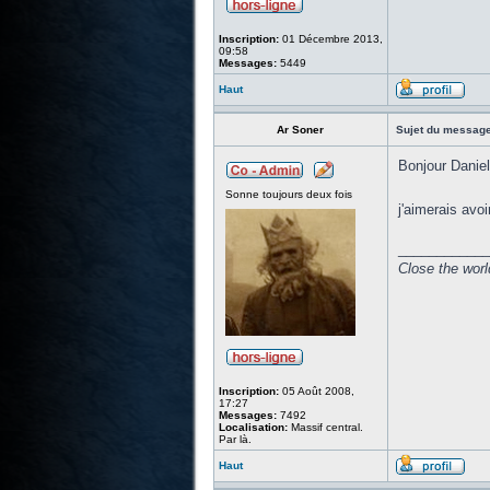
Inscription:
01 Décembre 2013,
09:58
Messages:
5449
Haut
Ar Soner
Sujet du message
Bonjour Daniell
Sonne toujours deux fois
j'aimerais avoi
____________
Close the worl
Inscription:
05 Août 2008,
17:27
Messages:
7492
Localisation:
Massif central.
Par là.
Haut