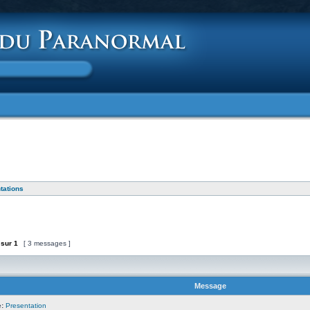
tations
sur
1
[ 3 messages ]
Message
:
Presentation