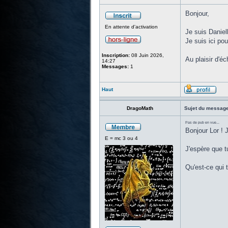
Bonjour,
En attente d'activation
Je suis Daniel
Je suis ici po
Inscription:
08 Juin 2026,
Au plaisir d'é
14:27
Messages:
1
Haut
DragoMath
Sujet du message
Pas de pub en vue...
Bonjour Lor ! 
E = mc 3 ou 4
J'espère que tu
Qu'est-ce qui 