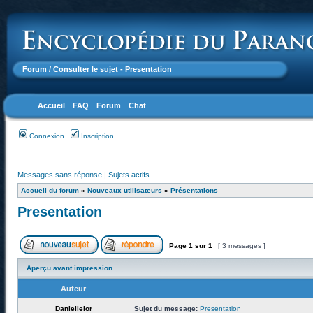
Forum
/ Consulter le sujet - Presentation
Accueil
FAQ
Forum
Chat
Connexion
Inscription
Messages sans réponse
|
Sujets actifs
Accueil du forum
»
Nouveaux utilisateurs
»
Présentations
Presentation
Page
1
sur
1
[ 3 messages ]
Aperçu avant impression
Auteur
Daniellelor
Sujet du message:
Presentation