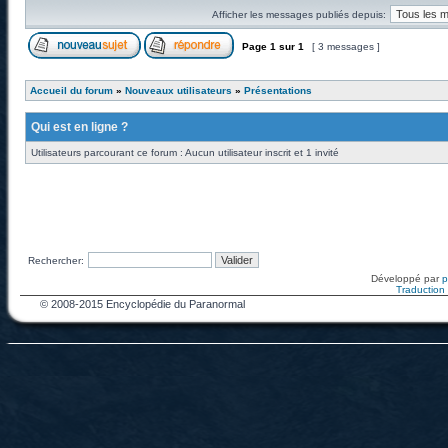
Afficher les messages publiés depuis:
Page
1
sur
1
[ 3 messages ]
Accueil du forum
»
Nouveaux utilisateurs
»
Présentations
Qui est en ligne ?
Utilisateurs parcourant ce forum : Aucun utilisateur inscrit et 1 invité
Rechercher:
Développé par
Traduction f
© 2008-2015 Encyclopédie du Paranormal