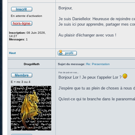
Bonjour,
En attente d'activation
Je suis Daniellelor. Heureuse de rejoindre
Je suis ici pour apprendre, partager mes co
Inscription:
08 Juin 2026,
Au plaisir d'échanger avec vous !
14:27
Messages:
1
Haut
DragoMath
Sujet du message:
Re: Presentation
Pas de pub en vue...
Bonjour Lor ! Je peux t'appeler Lor ?
E = mc 3 ou 4
J'espère que tu as plein de choses à nous dir
Qu'est-ce qui te branche dans le paranorma