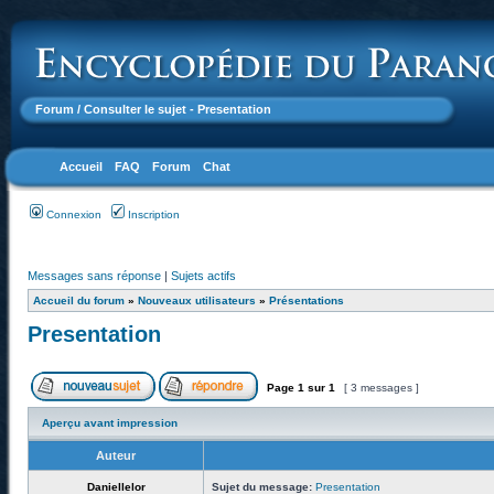
Forum
/ Consulter le sujet - Presentation
Accueil
FAQ
Forum
Chat
Connexion
Inscription
Messages sans réponse
|
Sujets actifs
Accueil du forum
»
Nouveaux utilisateurs
»
Présentations
Presentation
Page
1
sur
1
[ 3 messages ]
Aperçu avant impression
Auteur
Daniellelor
Sujet du message:
Presentation