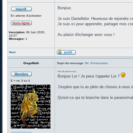
Bonjour,
En attente d'activation
Je suis Daniellelor. Heureuse de rejoindre
Je suis ici pour apprendre, partager mes co
Inscription:
08 Juin 2026,
Au plaisir d'échanger avec vous !
14:27
Messages:
1
Haut
DragoMath
Sujet du message:
Re: Presentation
Pas de pub en vue...
Bonjour Lor ! Je peux t'appeler Lor ?
E = mc 3 ou 4
J'espère que tu as plein de choses à nous dir
Qu'est-ce qui te branche dans le paranorma