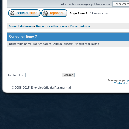
Afficher les messages publiés depuis:
Page
1
sur
1
[ 3 messages ]
Accueil du forum
»
Nouveaux utilisateurs
»
Présentations
Qui est en ligne ?
Utilisateurs parcourant ce forum : Aucun utilisateur inscrit et 8 invités
Rechercher:
Développé par
Traduction f
© 2008-2015 Encyclopédie du Paranormal