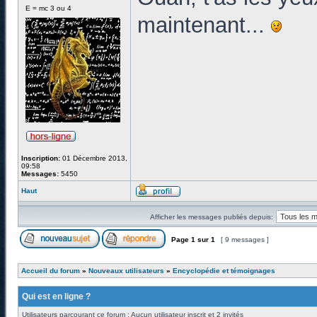
E = mc 3 ou 4
maintenant...
Inscription:
01 Décembre 2013,
09:58
Messages:
5450
Haut
Afficher les messages publiés depuis:
Page
1
sur
1
[ 9 messages ]
Accueil du forum
»
Nouveaux utilisateurs
»
Encyclopédie et témoignages
Qui est en ligne ?
Utilisateurs parcourant ce forum : Aucun utilisateur inscrit et 2 invités