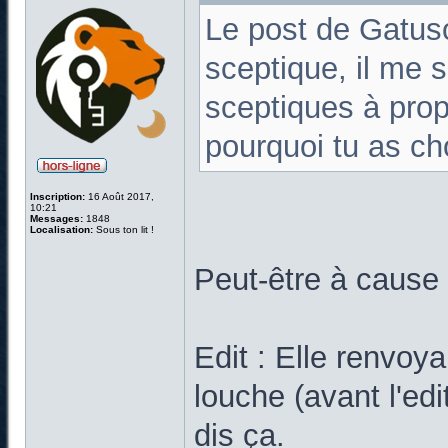
Le post de Gatus
sceptique, il me 
sceptiques à prop
pourquoi tu as cho
Inscription:
16 Août 2017,
10:21
Messages:
1848
Localisation:
Sous ton lit !
Peut-être à cause 
Edit : Elle renvoy
louche (avant l'edi
dis ça.