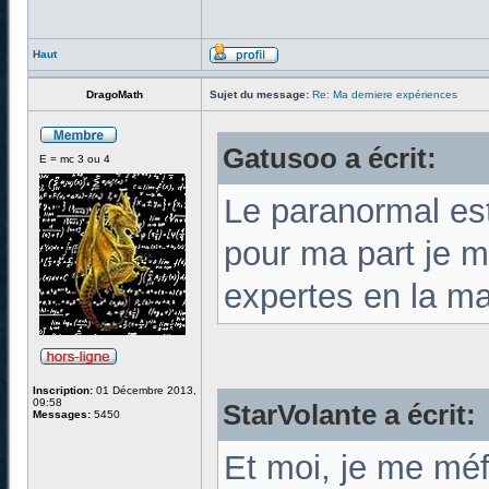
Haut
DragoMath
Sujet du message:
Re: Ma derniere expériences
Gatusoo a écrit:
E = mc 3 ou 4
Le paranormal est
pour ma part je m
expertes en la ma
Inscription:
01 Décembre 2013,
09:58
StarVolante a écrit:
Messages:
5450
Et moi, je me mé