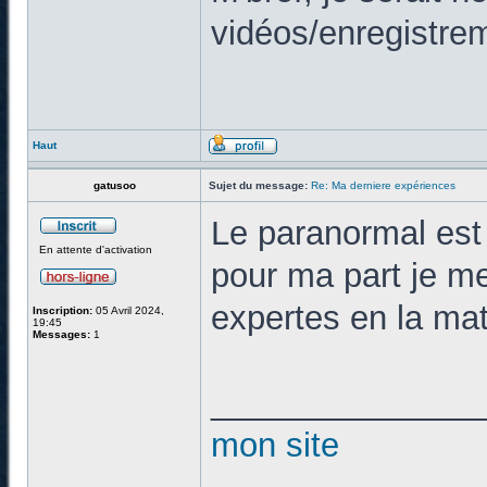
vidéos/enregistrem
Haut
gatusoo
Sujet du message:
Re: Ma derniere expériences
Le paranormal est 
En attente d'activation
pour ma part je m
expertes en la ma
Inscription:
05 Avril 2024,
19:45
Messages:
1
______________
mon site