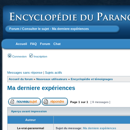
Forum
/ Consulter le sujet - Ma derniere expériences
Accueil
FAQ
Forum
Chat
Connexion
Inscription
Messages sans réponse
|
Sujets actifs
Accueil du forum
»
Nouveaux utilisateurs
»
Encyclopédie et témoignages
Ma derniere expériences
Page
1
sur
1
[ 9 messages ]
Aperçu avant impression
Auteur
Le-vrai-paranormal
Sujet du message:
Ma derniere expériences