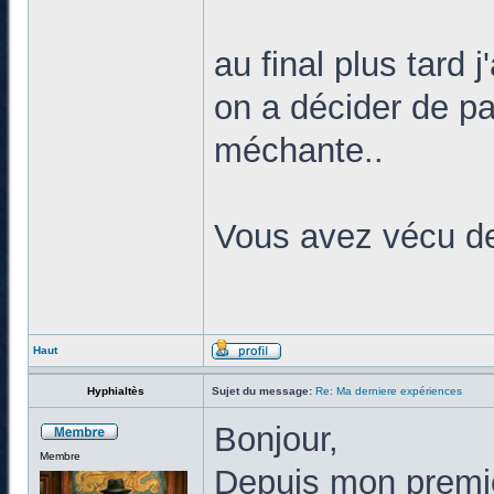
au final plus tard j
on a décider de par
méchante..
Vous avez vécu d
Haut
Hyphialtès
Sujet du message:
Re: Ma derniere expériences
Bonjour,
Membre
Depuis mon premier