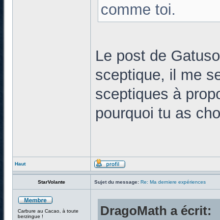
comme toi.
Le post de Gatuso
sceptique, il me s
sceptiques à prop
pourquoi tu as choi
Haut
StarVolante
Sujet du message:
Re: Ma derniere expériences
DragoMath a écrit:
Carbure au Cacao, à toute
berzingue !