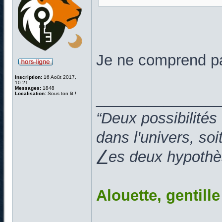
Je ne comprend pa
Inscription:
16 Août 2017,
10:21
Messages:
1848
______________
Localisation:
Sous ton lit !
“Deux possibilités
dans l'univers, so
⎳es deux hypothès
Alouette, gentill