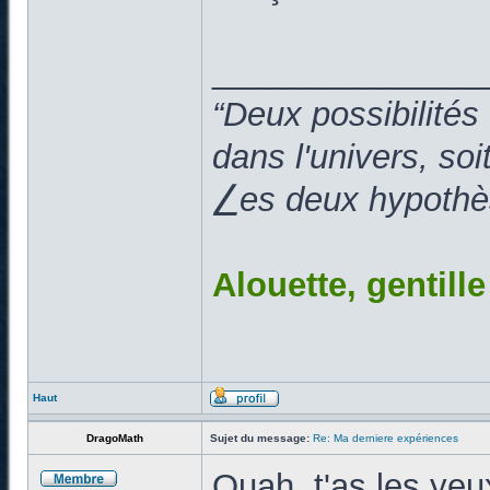
______________
“Deux possibilités
dans l'univers, so
⎳es deux hypothès
Alouette, gentill
Haut
DragoMath
Sujet du message:
Re: Ma derniere expériences
Ouah, t'as les yeux