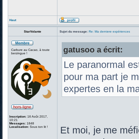
Haut
StarVolante
Sujet du message:
Re: Ma derniere expériences
gatusoo a écrit:
Carbure au Cacao, à toute
berzingue !
Le paranormal est
pour ma part je m
expertes en la m
Inscription:
16 Août 2017,
10:21
Messages:
1848
Et moi, je me méf
Localisation:
Sous ton lit !