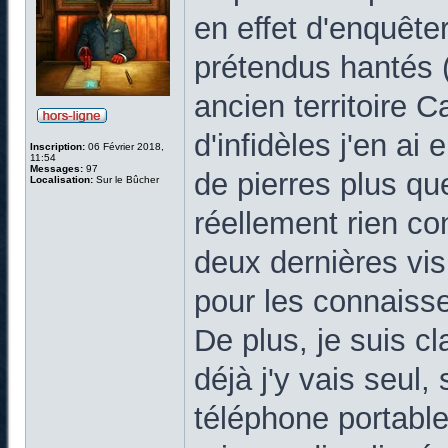
en effet d'enquête
prétendus hantés (
ancien territoire 
d'infidèles j'en a
Inscription:
06 Février 2018,
11:54
Messages:
97
de pierres plus qu
Localisation:
Sur le Bûcher
réellement rien co
deux dernières vis
pour les connaiss
De plus, je suis cl
déjà j'y vais seul
téléphone portable