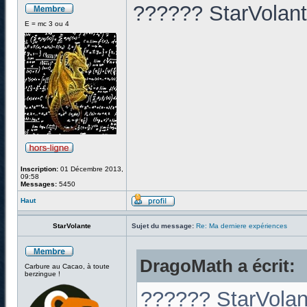
?????? StarVolante
E = mc 3 ou 4
Inscription:
01 Décembre 2013,
09:58
Messages:
5450
Haut
StarVolante
Sujet du message:
Re: Ma derniere expériences
DragoMath a écrit:
Carbure au Cacao, à toute
berzingue !
?????? StarVolant