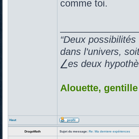
comme toi.
______________
“Deux possibilités
dans l'univers, so
⎳es deux hypothès
Alouette, gentill
Haut
DragoMath
Sujet du message:
Re: Ma derniere expériences