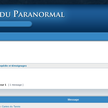
opédie et témoignages
sur
1
[ 1 message ]
Message
:
Cartes du Tarots