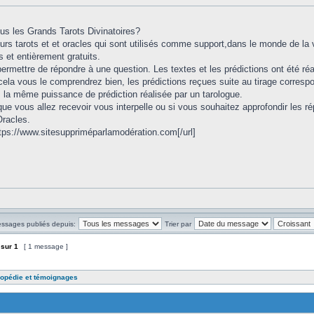
us les Grands Tarots Divinatoires?
ieurs tarots et et oracles qui sont utilisés comme support,dans le monde de la 
 et entièrement gratuits.
permettre de répondre à une question. Les textes et les prédictions ont été réa
ela vous le comprendrez bien, les prédictions reçues suite au tirage corresp
la même puissance de prédiction réalisée par un tarologue.
que vous allez recevoir vous interpelle ou si vous souhaitez approfondir les 
Oracles.
ttps://www.sitesuppriméparlamodération.com[/url]
essages publiés depuis:
Trier par
sur
1
[ 1 message ]
opédie et témoignages