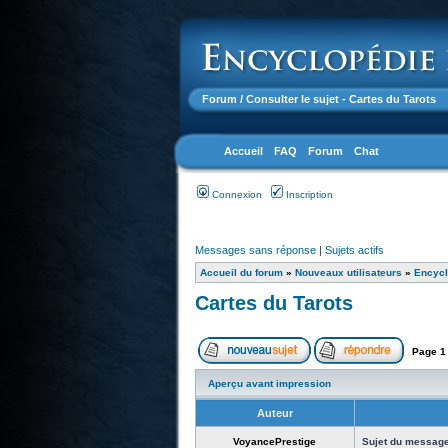
Forum
/ Consulter le sujet - Cartes du Tarots
Accueil
FAQ
Forum
Chat
Connexion
Inscription
Messages sans réponse
|
Sujets actifs
Accueil du forum
»
Nouveaux utilisateurs
»
Encycl
Cartes du Tarots
Page
1
Aperçu avant impression
Auteur
VoyancePrestige
Sujet du message