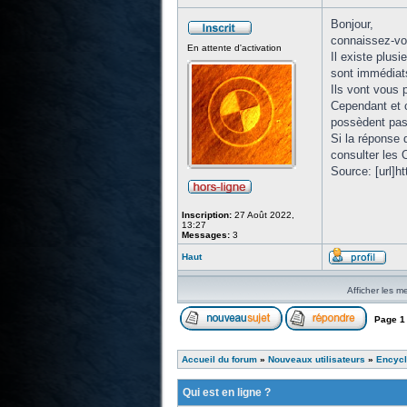
Bonjour,
connaissez-vo
En attente d'activation
Il existe plus
sont immédiats
Ils vont vous 
Cependant et c
possèdent pas 
Si la réponse 
consulter les 
Source: [url]h
Inscription:
27 Août 2022,
13:27
Messages:
3
Haut
Afficher les m
Page
1
Accueil du forum
»
Nouveaux utilisateurs
»
Encycl
Qui est en ligne ?