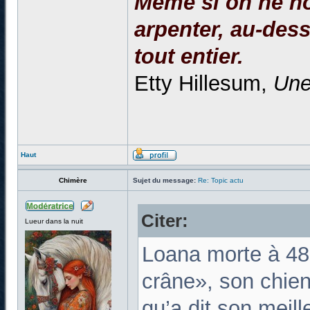
Même si on ne no
arpenter, au-dessu
tout entier.
Etty Hillesum,
Une
Haut
Chimère
Sujet du message:
Re: Topic actu
Citer:
Lueur dans la nuit
Loana morte à 48 
crâne», son chien 
qu’a dit son meill