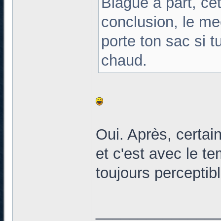
Blague à part, c
conclusion, le me
porte ton sac si t
chaud.
Oui. Après, certai
et c'est avec le te
toujours perceptib
______________