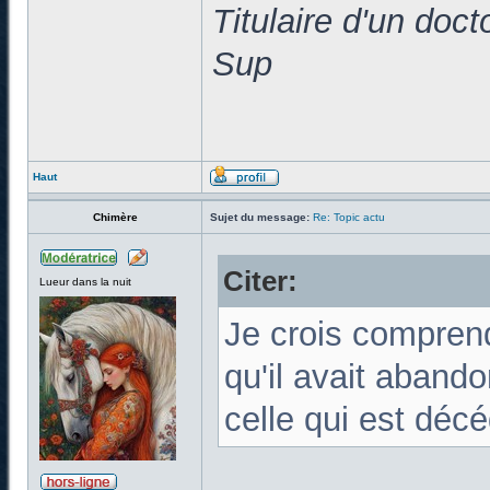
Titulaire d'un doc
Sup
Haut
Chimère
Sujet du message:
Re: Topic actu
Citer:
Lueur dans la nuit
Je crois compren
qu'il avait abando
celle qui est déc