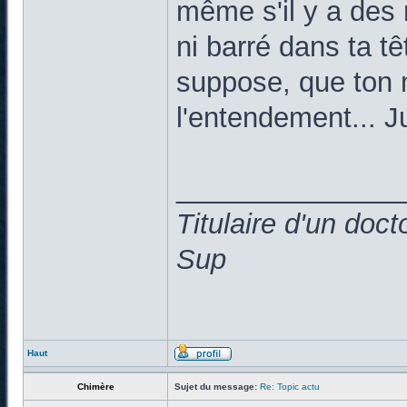
même s'il y a des 
ni barré dans ta t
suppose, que ton 
l'entendement... Ju
______________
Titulaire d'un doc
Sup
Haut
Chimère
Sujet du message:
Re: Topic actu