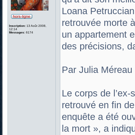
Loana Petruccian
retrouvée morte à
Inscription:
13 Août 2008,
12:14
un appartement e
Messages:
6174
des précisions, 
Par Julia Méreau
Le corps de l’ex-s
retrouvé en fin d
enquête a été ou
la mort », a indi