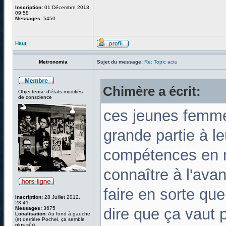
Inscription:
01 Décembre 2013,
09:58
Messages:
5450
Haut
Metronomia
Sujet du message:
Re: Topic actu
Chimère a écrit:
Objecteuse d'états modifiés
de conscience
ces jeunes femme
grande partie à le
compétences en m
connaître à l'avan
faire en sorte que 
Inscription:
28 Juillet 2012,
23:41
Messages:
3675
dire que ça vaut 
Localisation:
Au fond à gauche
(et derrière Pochel, ça semble
plus sûr)