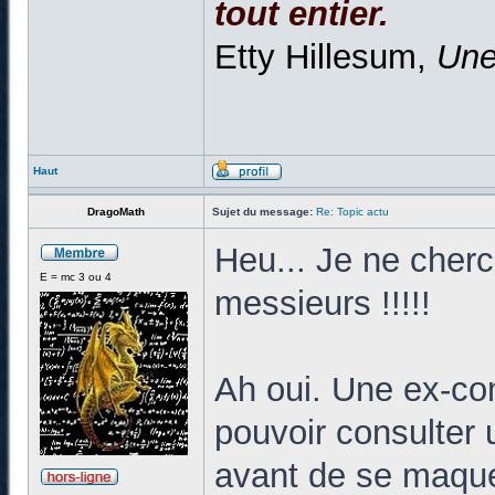
tout entier.
Etty Hillesum,
Une
Haut
DragoMath
Sujet du message:
Re: Topic actu
Heu... Je ne che
E = mc 3 ou 4
messieurs !!!!!
Ah oui. Une ex-c
pouvoir consulter
avant de se maquer