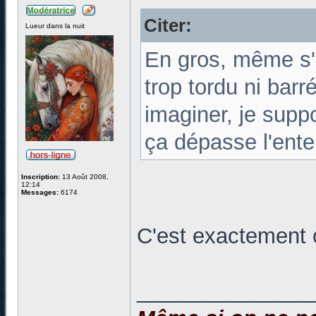
Citer:
Lueur dans la nuit
En gros, même s'i
trop tordu ni bar
imaginer, je supp
ça dépasse l'ente
Inscription:
13 Août 2008,
12:14
Messages:
6174
C'est exactement 
______________