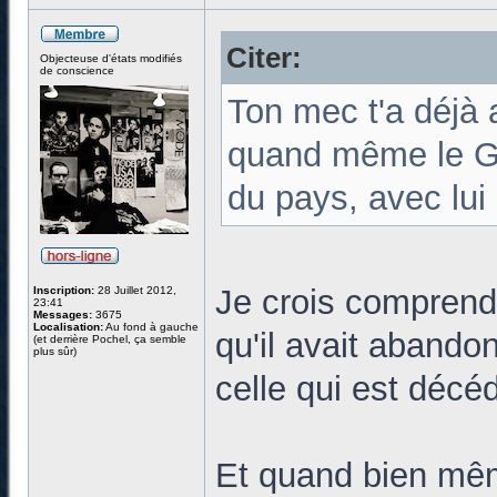
Citer:
Objecteuse d'états modifiés
de conscience
Ton mec t'a déjà 
quand même le Gr
du pays, avec lui
Je crois comprend
Inscription:
28 Juillet 2012,
23:41
Messages:
3675
Localisation:
Au fond à gauche
qu'il avait abandon
(et derrière Pochel, ça semble
plus sûr)
celle qui est décé
Et quand bien mêm