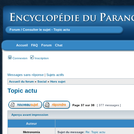
Forum
/ Consulter le sujet - Topic actu
Accueil
FAQ
Forum
Chat
Connexion
Inscription
Messages sans réponse
|
Sujets actifs
Accueil du forum
»
Social
»
Hors sujet
Topic actu
Page
37
sur
38
[ 377 messages ]
Aperçu avant impression
Auteur
Metronomia
Sujet du message:
Re: Topic actu