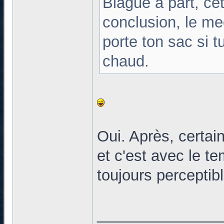
Blague à part, c
conclusion, le me
porte ton sac si t
chaud.
Oui. Après, certai
et c'est avec le te
toujours perceptib
______________