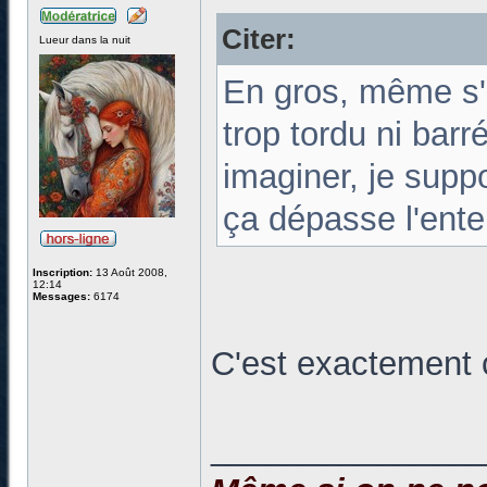
Citer:
Lueur dans la nuit
En gros, même s'i
trop tordu ni bar
imaginer, je supp
ça dépasse l'ente
Inscription:
13 Août 2008,
12:14
Messages:
6174
C'est exactement 
______________