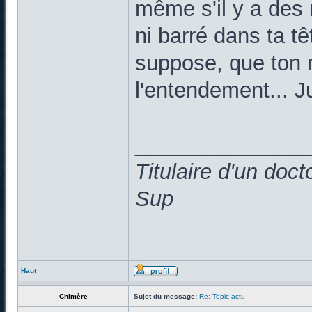
même s'il y a des 
ni barré dans ta t
suppose, que ton 
l'entendement... Ju
______________
Titulaire d'un doc
Sup
Haut
Chimère
Sujet du message:
Re: Topic actu