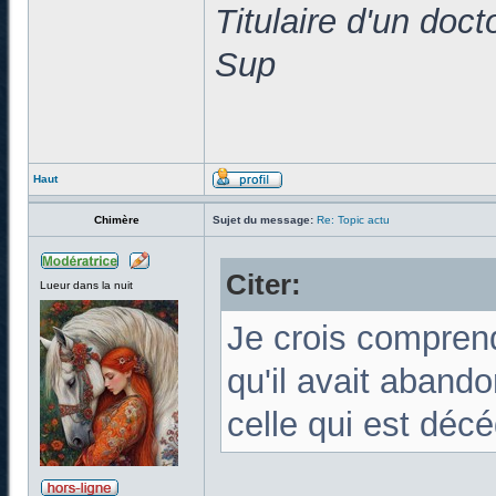
Titulaire d'un doc
Sup
Haut
Chimère
Sujet du message:
Re: Topic actu
Citer:
Lueur dans la nuit
Je crois compren
qu'il avait abando
celle qui est déc