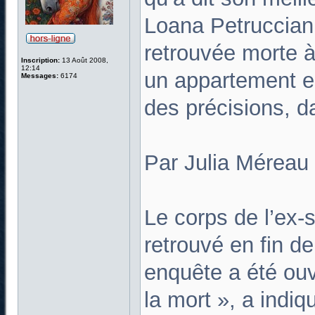
Loana Petruccian
retrouvée morte à
Inscription:
13 Août 2008,
12:14
un appartement e
Messages:
6174
des précisions, 
Par Julia Méreau
Le corps de l’ex-s
retrouvé en fin d
enquête a été ou
la mort », a indi