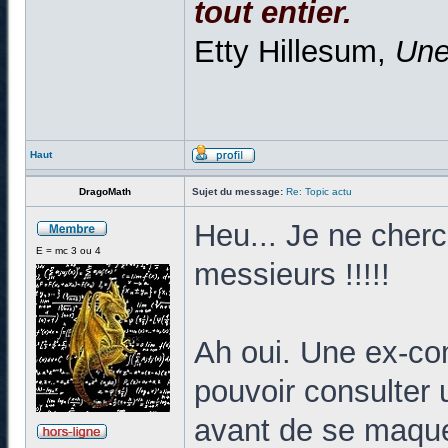
tout entier.
Etty Hillesum,
Une
Haut
DragoMath
Sujet du message:
Re: Topic actu
Heu... Je ne che
E = mc 3 ou 4
messieurs !!!!!
Ah oui. Une ex-c
pouvoir consulter
avant de se maquer