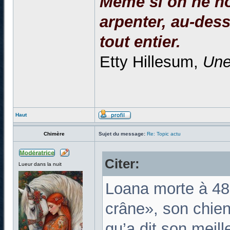
Même si on ne no
arpenter, au-dessu
tout entier.
Etty Hillesum,
Une
Haut
Chimère
Sujet du message:
Re: Topic actu
Citer:
Lueur dans la nuit
Loana morte à 48 
crâne», son chien 
qu’a dit son meill