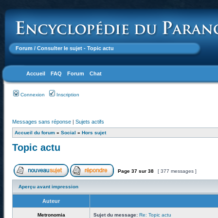
Forum
/ Consulter le sujet - Topic actu
Accueil
FAQ
Forum
Chat
Connexion
Inscription
Messages sans réponse
|
Sujets actifs
Accueil du forum
»
Social
»
Hors sujet
Topic actu
Page
37
sur
38
[ 377 messages ]
Aperçu avant impression
Auteur
Metronomia
Sujet du message:
Re: Topic actu