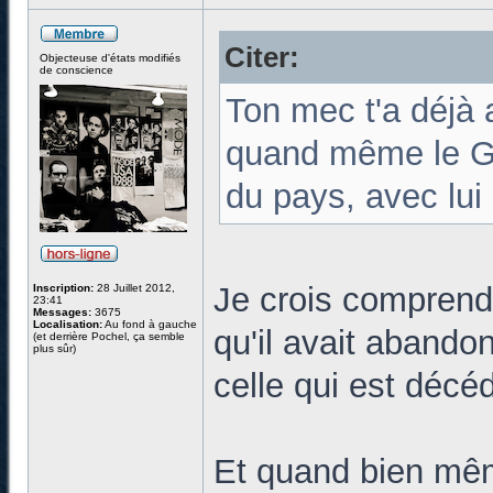
Citer:
Objecteuse d'états modifiés
de conscience
Ton mec t'a déjà 
quand même le Gr
du pays, avec lui
Je crois comprend
Inscription:
28 Juillet 2012,
23:41
Messages:
3675
Localisation:
Au fond à gauche
qu'il avait abandon
(et derrière Pochel, ça semble
plus sûr)
celle qui est décé
Et quand bien mêm