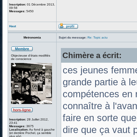
Inscription:
01 Décembre 2013,
09:58
Messages:
5450
Haut
Metronomia
Sujet du message:
Re: Topic actu
Chimère a écrit:
Objecteuse d'états modifiés
de conscience
ces jeunes femme
grande partie à le
compétences en m
connaître à l'avan
faire en sorte que 
Inscription:
28 Juillet 2012,
23:41
Messages:
3675
dire que ça vaut 
Localisation:
Au fond à gauche
(et derrière Pochel, ça semble
plus sûr)