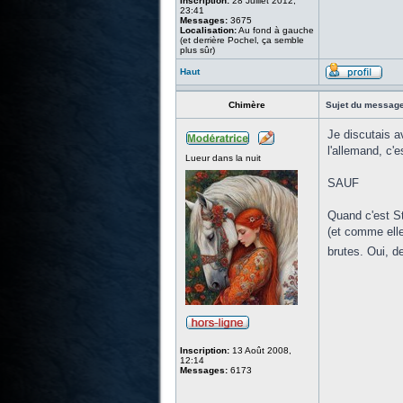
Inscription:
28 Juillet 2012,
23:41
Messages:
3675
Localisation:
Au fond à gauche
(et derrière Pochel, ça semble
plus sûr)
Haut
Chimère
Sujet du message
Je discutais a
l'allemand, c'e
Lueur dans la nuit
SAUF
Quand c'est St
(et comme elle
brutes. Oui, d
Inscription:
13 Août 2008,
12:14
Messages:
6173