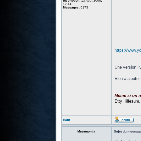
Inscription:
13 Août 2008,
12:14
Messages:
6173
https://www.
Une version li
Rien à ajouter
____________
Même si on ne 
Etty Hillesum
Haut
Metronomia
Sujet du message