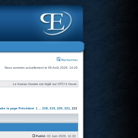
Rechercher
Nous sommes actuellement le 06 Août 2026, 14:20
Le fuseau horaire est réglé sur UTC+1 heure
ndre la page
Précédent
1
...
218
,
219
,
220
,
221
,
222
Publié:
02 Juin 2026, 11:33