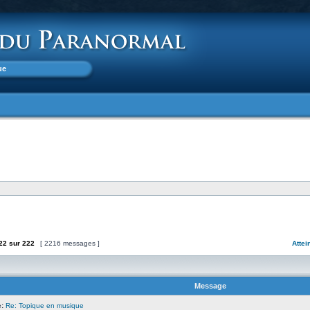
ue
22
sur
222
[ 2216 messages ]
Attei
Message
:
Re: Topique en musique