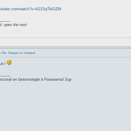
youtube.com/watch?v=A21SqTbGIZM
_____
d, open the next
:
Re: Topique en musique
ue !
_____
 doctorat en fantomologie à Paranormal Sup