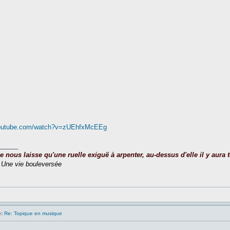
youtube.com/watch?v=zUEhfxMcEEg
_____
nous laisse qu'une ruelle exiguë à arpenter, au-dessus d'elle il y aura to
,
Une vie bouleversée
:
Re: Topique en musique