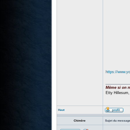
https://www.
____________
Même si on ne 
Etty Hillesum
Haut
Chimère
Sujet du message