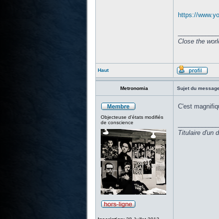
https://www.
____________
Close the worl
Haut
Metronomia
Sujet du message
C'est magnifiq
Objecteuse d'états modifiés
de conscience
____________
Titulaire d'un