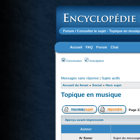
Forum
/ Consulter le sujet - Topique en musiq
Accueil
FAQ
Forum
Chat
Connexion
Inscription
Messages sans réponse
|
Sujets actifs
Accueil du forum
»
Social
»
Hors sujet
Topique en musique
Page
2
Aperçu avant impression
Auteur
Ar Soner
Sujet du message