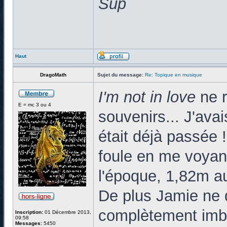
Sup
Haut
DragoMath
Sujet du message:
Re: Topique en musique
I'm not in love
ne 
E = mc 3 ou 4
souvenirs... J'ava
était déjà passée 
foule en me voyan
l'époque, 1,82m au
De plus Jamie ne 
complètement imbib
Inscription:
01 Décembre 2013,
09:58
Messages:
5450