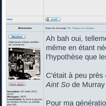
Haut
Metronomia
Sujet du message:
Re: Topique en musique
Ah bah oui, tellem
Objecteuse d'états modifiés
de conscience
même en étant née 
l'hypothèse que le
C'était à peu prè
Aint So
de Murray
Inscription:
28 Juillet 2012,
23:41
Messages:
3675
Localisation:
Au fond à gauche
Pour ma génération
(et derrière Pochel, ça semble
plus sûr)