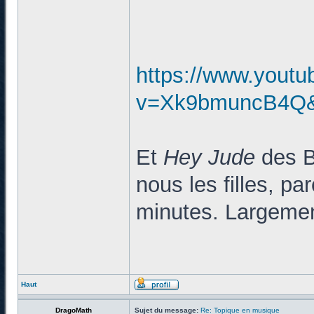
https://www.yout
v=Xk9bmuncB4Q&l
Et
Hey Jude
des Be
nous les filles, pa
minutes. Largemen
Haut
DragoMath
Sujet du message:
Re: Topique en musique