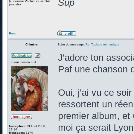
Sup
(et derrière Pochel, ça semble
plus sûr)
Haut
Chimère
Sujet du message:
Re: Topique en musique
J'adore ton associ
Lueur dans la nuit
Paf une chanson d
Oui, j'ai vu ce soi
ressortent un réen
premier album, et 
moi ça serait Lyon
Inscription:
13 Août 2008,
12:14
Messages:
6174