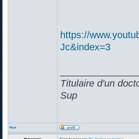
https://www.yout
Jc&index=3
______________
Titulaire d'un doc
Sup
Haut
Metronomia
Sujet du message:
Re: Topique en musique