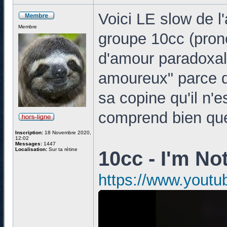
Voici LE slow de l
Membre
groupe 10cc (pron
d'amour paradoxale
amoureux" parce q
sa copine qu'il n'
comprend bien que 
Inscription:
18 Novembre 2020,
12:02
Messages:
1447
Localisation:
Sur ta rétine
10cc - I'm No
https://www.yout