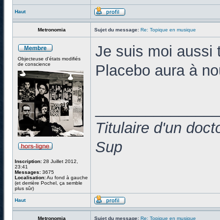
Haut
Metronomia
Sujet du message:
Re: Topique en musique
Je suis moi aussi 
Objecteuse d'états modifiés
de conscience
Placebo aura à no
______________
Titulaire d'un doc
Sup
Inscription:
28 Juillet 2012,
23:41
Messages:
3675
Localisation:
Au fond à gauche
(et derrière Pochel, ça semble
plus sûr)
Haut
Metronomia
Sujet du message:
Re: Topique en musique