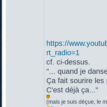
https://www.yout
rt_radio=1
cf. ci-dessus.
"... quand je dan
Ça fait sourire le
C'est déjà ça..."
(mais je suis déçue, le 