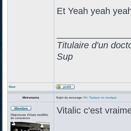
Et Yeah yeah yeah
______________
Titulaire d'un doc
Sup
Haut
Metronomia
Sujet du message:
Re: Topique en musique
Vitalic c'est vraim
Objecteuse d'états modifiés
de conscience