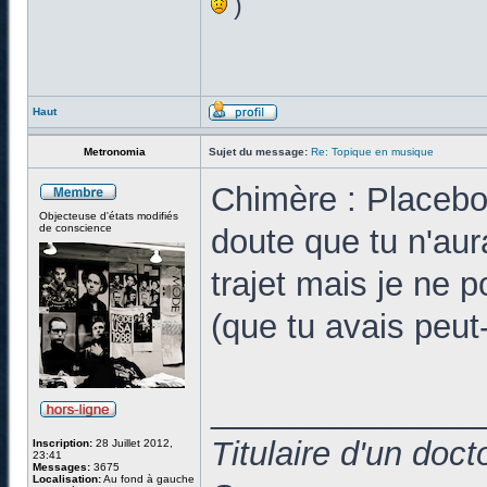
)
Haut
Metronomia
Sujet du message:
Re: Topique en musique
Chimère : Placebo
Objecteuse d'états modifiés
de conscience
doute que tu n'aur
trajet mais je ne p
(que tu avais peut-
______________
Titulaire d'un doc
Inscription:
28 Juillet 2012,
23:41
Messages:
3675
Localisation:
Au fond à gauche