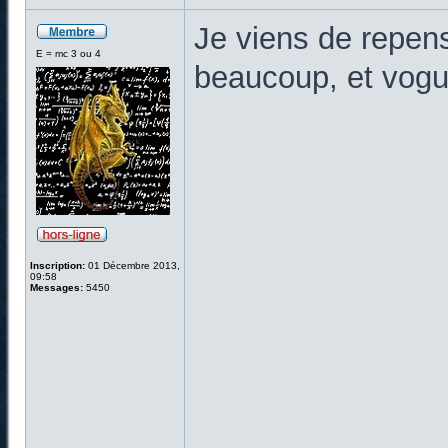
Je viens de repen
E = mc 3 ou 4
beaucoup, et vogue
Inscription:
01 Décembre 2013,
09:58
Messages:
5450