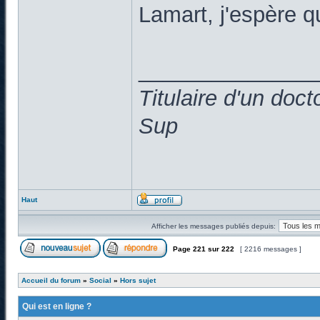
Lamart, j'espère 
______________
Titulaire d'un doc
Sup
Haut
Afficher les messages publiés depuis:
Page
221
sur
222
[ 2216 messages ]
Accueil du forum
»
Social
»
Hors sujet
Qui est en ligne ?