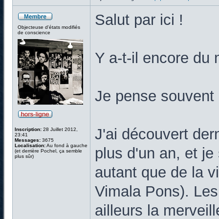
Salut par ici !
Objecteuse d'états modifiés
de conscience
Y a-t-il encore d
Je pense souvent 
J'ai découvert de
Inscription:
28 Juillet 2012,
23:41
Messages:
3675
Localisation:
Au fond à gauche
plus d'un an, et j
(et derrière Pochel, ça semble
plus sûr)
autant que de la v
Vimala Pons). Les 
ailleurs la merve