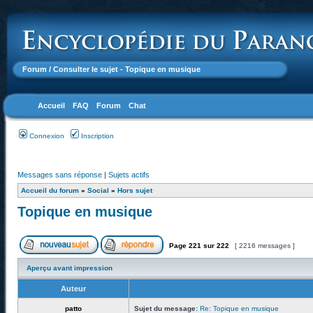
Forum
/ Consulter le sujet - Topique en musique
Accueil
FAQ
Forum
Chat
Connexion
Inscription
Messages sans réponse
|
Sujets actifs
Accueil du forum
»
Social
»
Hors sujet
Topique en musique
Page
221
sur
222
[ 2216 messages ]
Aperçu avant impression
Auteur
patto
Sujet du message:
Re: Topique en musique