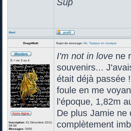
Sup
Haut
DragoMath
Sujet du message:
Re: Topique en musique
I'm not in love
ne 
E = mc 3 ou 4
souvenirs... J'ava
était déjà passée 
foule en me voyan
l'époque, 1,82m au
De plus Jamie ne 
complètement imbib
Inscription:
01 Décembre 2013,
09:58
Messages:
5450