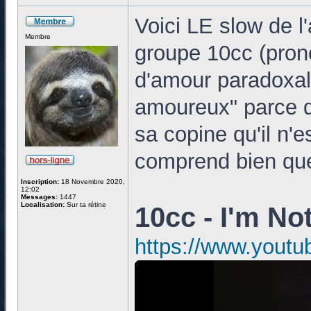
Voici LE slow de l
Membre
groupe 10cc (pron
d'amour paradoxale
amoureux" parce q
sa copine qu'il n'
comprend bien que 
Inscription:
18 Novembre 2020,
12:02
Messages:
1447
Localisation:
Sur ta rétine
10cc - I'm No
https://www.yout