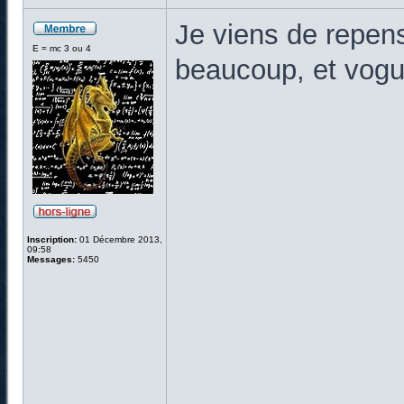
Je viens de repen
E = mc 3 ou 4
beaucoup, et vogue
Inscription:
01 Décembre 2013,
09:58
Messages:
5450