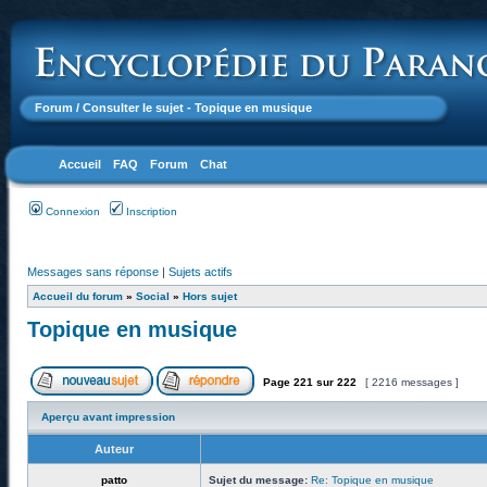
Forum
/ Consulter le sujet - Topique en musique
Accueil
FAQ
Forum
Chat
Connexion
Inscription
Messages sans réponse
|
Sujets actifs
Accueil du forum
»
Social
»
Hors sujet
Topique en musique
Page
221
sur
222
[ 2216 messages ]
Aperçu avant impression
Auteur
patto
Sujet du message:
Re: Topique en musique