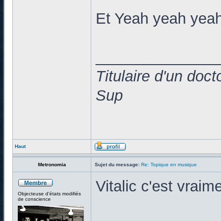
Et Yeah yeah yeah
______________
Titulaire d'un doc
Sup
Haut
Metronomia
Sujet du message:
Re: Topique en musique
Vitalic c'est vraim
Objecteuse d'états modifiés
de conscience