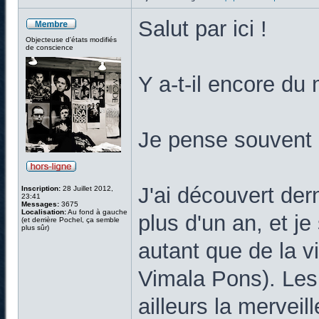
Salut par ici !
Objecteuse d'états modifiés
de conscience
Y a-t-il encore d
Je pense souvent 
J'ai découvert de
Inscription:
28 Juillet 2012,
23:41
Messages:
3675
Localisation:
Au fond à gauche
plus d'un an, et j
(et derrière Pochel, ça semble
plus sûr)
autant que de la v
Vimala Pons). Les 
ailleurs la merve