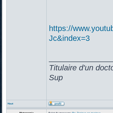
https://www.yout
Jc&index=3
______________
Titulaire d'un doc
Sup
Haut
Metronomia
Sujet du message:
Re: Topique en musique