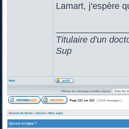
Lamart, j'espère 
______________
Titulaire d'un doc
Sup
Haut
Afficher les messages publiés depuis:
Page
221
sur
222
[ 2216 messages ]
Accueil du forum
»
Social
»
Hors sujet
Qui est en ligne ?