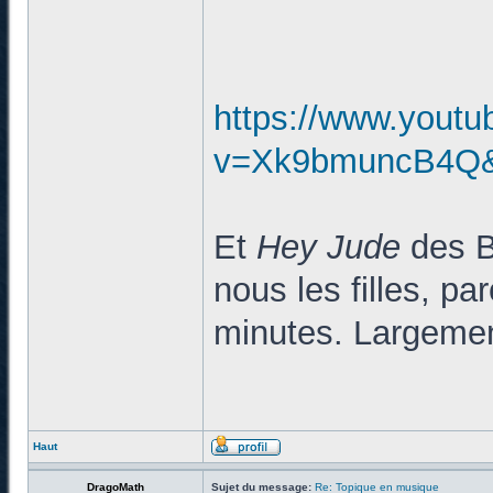
https://www.yout
v=Xk9bmuncB4Q&l
Et
Hey Jude
des Be
nous les filles, pa
minutes. Largemen
Haut
DragoMath
Sujet du message:
Re: Topique en musique