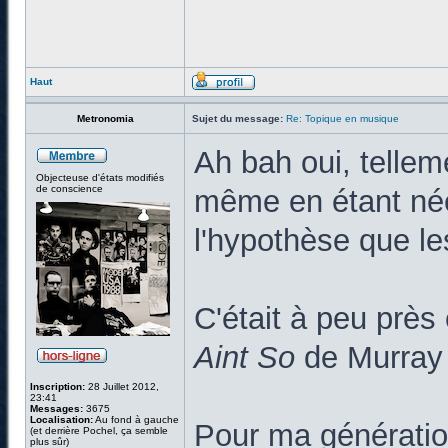
Haut
Metronomia
Sujet du message:
Re: Topique en musique
Ah bah oui, tellem
Objecteuse d'états modifiés
de conscience
même en étant née 
l'hypothèse que le
C'était à peu prè
Aint So
de Murray
Inscription:
28 Juillet 2012,
23:41
Messages:
3675
Localisation:
Au fond à gauche
Pour ma génération
(et derrière Pochel, ça semble
plus sûr)