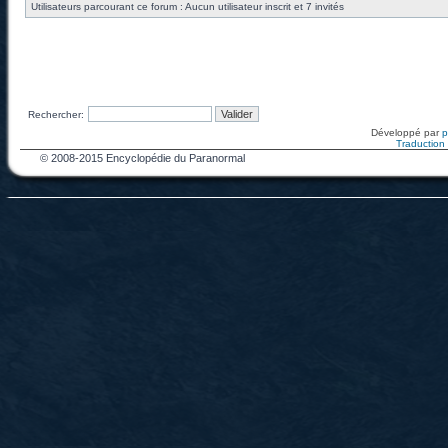
Utilisateurs parcourant ce forum : Aucun utilisateur inscrit et 7 invités
Rechercher:
Développé par
Traduction f
© 2008-2015 Encyclopédie du Paranormal