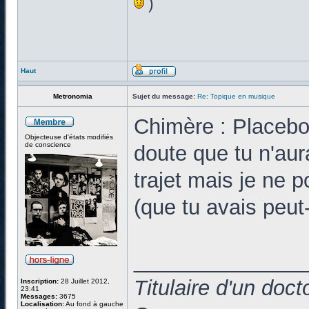
)
Haut
Metronomia
Sujet du message:
Re: Topique en musique
Chimère : Placebo
Objecteuse d'états modifiés
de conscience
doute que tu n'aur
trajet mais je ne p
(que tu avais peut-
______________
Titulaire d'un doc
Inscription:
28 Juillet 2012,
23:41
Messages:
3675
Localisation:
Au fond à gauche