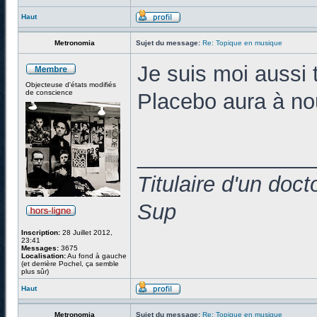
Haut
Metronomia
Sujet du message:
Re: Topique en musique
Je suis moi aussi 
Objecteuse d'états modifiés
de conscience
Placebo aura à no
______________
Titulaire d'un doc
Sup
Inscription:
28 Juillet 2012,
23:41
Messages:
3675
Localisation:
Au fond à gauche
(et derrière Pochel, ça semble
plus sûr)
Haut
Metronomia
Sujet du message:
Re: Topique en musique