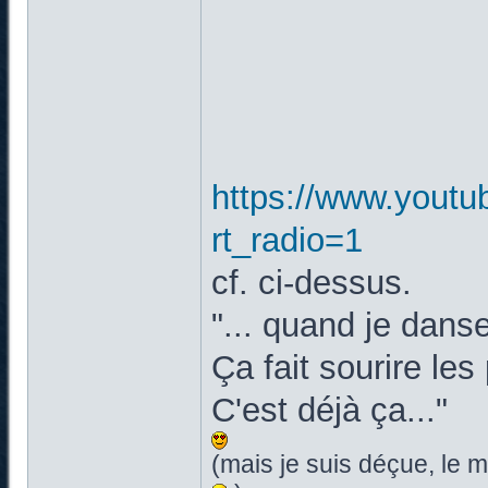
https://www.yout
rt_radio=1
cf. ci-dessus.
"... quand je dan
Ça fait sourire le
C'est déjà ça..."
(mais je suis déçue, le 