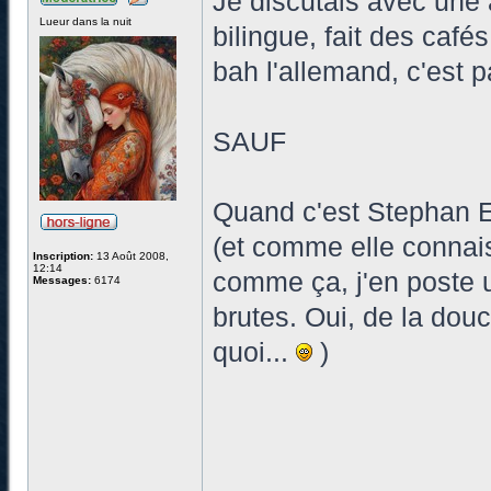
Je discutais avec une 
Lueur dans la nuit
bilingue, fait des café
bah l'allemand, c'est p
SAUF
Quand c'est Stephan Ei
(et comme elle connais
Inscription:
13 Août 2008,
12:14
comme ça, j'en poste 
Messages:
6174
brutes. Oui, de la dou
quoi...
)