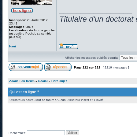
_________________
Titulaire d'un doctora
Inscription:
28 Juillet 2012,
23:41
Messages:
3675
Localisation:
Au fond à gauche
(et derrière Pochel, ça semble
plus sûr)
Haut
Afficher les messages publiés depuis:
Page
222
sur
222
[ 2216 messages ]
Accueil du forum
»
Social
»
Hors sujet
Qui est en ligne ?
Utilisateurs parcourant ce forum : Aucun utilisateur inscrit et 1 invité
Rechercher: