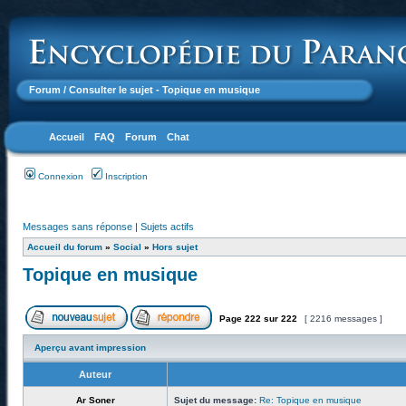
Forum
/ Consulter le sujet - Topique en musique
Accueil
FAQ
Forum
Chat
Connexion
Inscription
Messages sans réponse
|
Sujets actifs
Accueil du forum
»
Social
»
Hors sujet
Topique en musique
Page
222
sur
222
[ 2216 messages ]
Aperçu avant impression
Auteur
Ar Soner
Sujet du message:
Re: Topique en musique