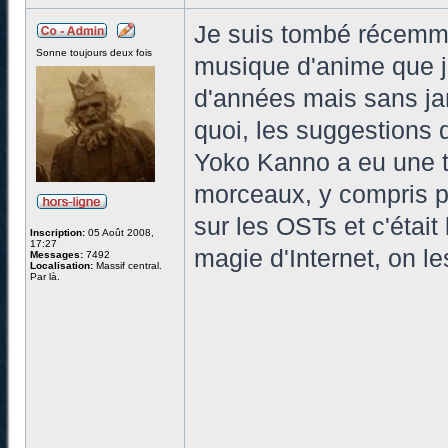
Je suis tombé récemme
Sonne toujours deux fois
musique d'anime que j'
d'années mais sans ja
quoi, les suggestions 
Yoko Kanno a eu une t
morceaux, y compris po
sur les OSTs et c'étai
Inscription:
05 Août 2008,
17:27
magie d'Internet, on l
Messages:
7492
Localisation:
Massif central.
Par là.