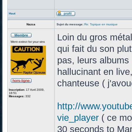
Haut
Nazca
Sujet du message:
Re: Topique en musique
Loin du gros méta
Went extinct for your sins
qui fait du son p
pas, leurs albums 
hallucinant en liv
chanteuse ( j'avou
Inscription:
17 Avril 2009,
18:51
Messages:
332
http://www.youtu
vie_player
( ce mo
30 seconds to Mar