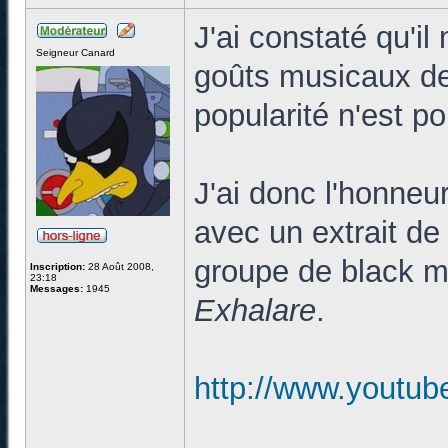
J'ai constaté qu'i
Seigneur Canard
goûts musicaux d
popularité n'est p
J'ai donc l'honne
avec un extrait de
groupe de black m
Inscription:
28 Août 2008,
23:18
Messages:
1945
Exhalare
.
http://www.youtu