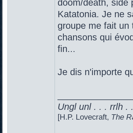
doom/death, side 
Katatonia. Je ne 
groupe me fait un t
chansons qui évoq
fin...
Je dis n'importe qu
______________
Ungl unl . . . rrlh . 
[H.P. Lovecraft,
The Ra