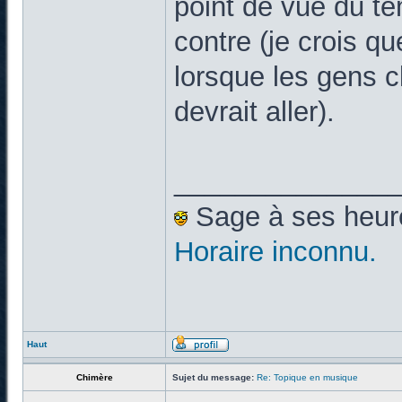
point de vue du t
contre (je crois q
lorsque les gens c
devrait aller).
______________
Sage à ses heures
Horaire inconnu.
Haut
Chimère
Sujet du message:
Re: Topique en musique