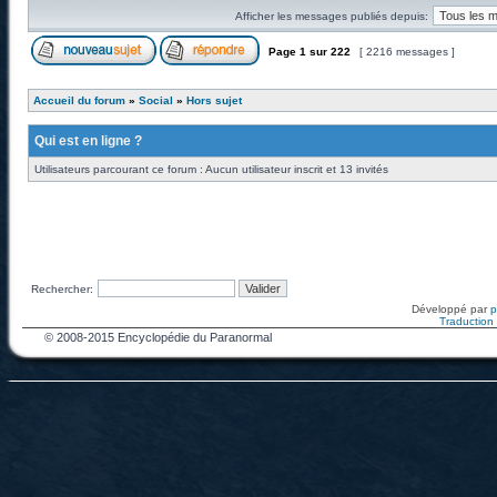
Afficher les messages publiés depuis:
Page
1
sur
222
[ 2216 messages ]
Accueil du forum
»
Social
»
Hors sujet
Qui est en ligne ?
Utilisateurs parcourant ce forum : Aucun utilisateur inscrit et 13 invités
Rechercher:
Développé par
Traduction f
© 2008-2015 Encyclopédie du Paranormal