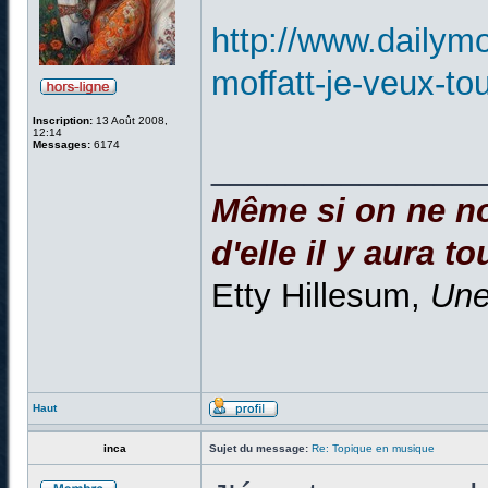
http://www.dailym
moffatt-je-veux-to
Inscription:
13 Août 2008,
12:14
Messages:
6174
______________
Même si on ne no
d'elle il y aura to
Etty Hillesum,
Une
Haut
inca
Sujet du message:
Re: Topique en musique