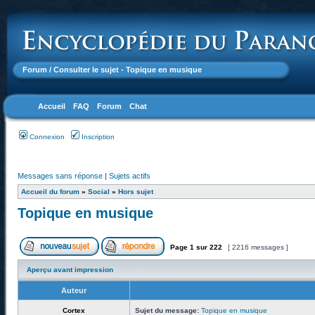
Forum
/ Consulter le sujet - Topique en musique
Accueil
FAQ
Forum
Chat
Connexion
Inscription
Messages sans réponse
|
Sujets actifs
Accueil du forum
»
Social
»
Hors sujet
Topique en musique
Page
1
sur
222
[ 2216 messages ]
Aperçu avant impression
Auteur
Cortex
Sujet du message:
Topique en musique