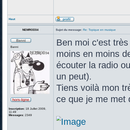
Haut
NEMROD34
Sujet du message:
Re: Topique en musique
Ben moi c'est très 
Banni
moins en moins de
écouter la radio o
un peut).
Tiens voilà mon tr
ce que je me met 
Inscription:
18 Juillet 2009,
11:49
Messages:
2349