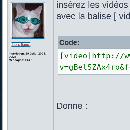
insérez les vidéo
avec la balise [ vid
Code:
[video]http://w
Inscription:
29 Juillet 2008,
20:26
Messages:
6447
v=gBelSZAx4ro&f
Donne :