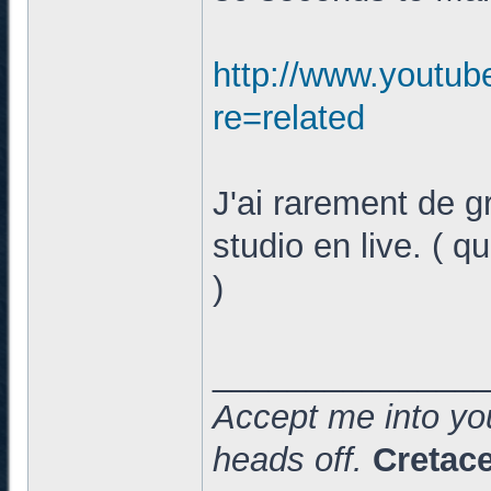
http://www.youtu
re=related
J'ai rarement de 
studio en live. ( q
)
______________
Accept me into you
heads off.
Cretac