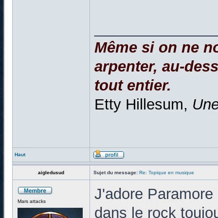
______________
Même si on ne no
arpenter, au-dessu
tout entier.
Etty Hillesum,
Une
Haut
aigledusud
Sujet du message:
Re: Topique en musique
J'adore Paramore 
Mars attacks
dans le rock toujo