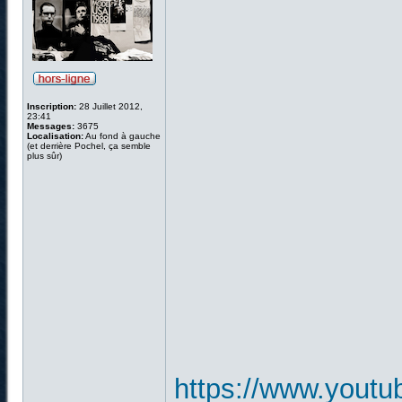
Inscription:
28 Juillet 2012,
23:41
Messages:
3675
Localisation:
Au fond à gauche
(et derrière Pochel, ça semble
plus sûr)
https://www.you