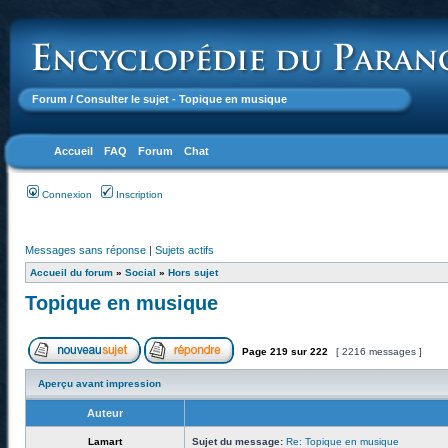
Forum
/ Consulter le sujet - Topique en musique
Accueil
FAQ
Forum
Chat
Connexion
Inscription
Messages sans réponse
|
Sujets actifs
Accueil du forum
»
Social
»
Hors sujet
Topique en musique
Page
219
sur
222
[ 2216 messages ]
Aperçu avant impression
Auteur
Lamart
Sujet du message:
Re: Topique en musique