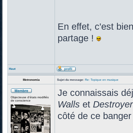
En effet, c'est bi
partage !
Haut
Metronomia
Sujet du message:
Re: Topique en musique
Je connaissais dé
Objecteuse d'états modifiés
de conscience
Walls
et
Destroyer
côté de ce banger 