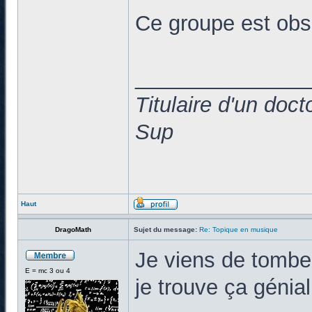
Ce groupe est obs
______________
Titulaire d'un doc
Sup
Haut
DragoMath
Sujet du message:
Re: Topique en musique
Je viens de tomber
E = mc 3 ou 4
je trouve ça génial