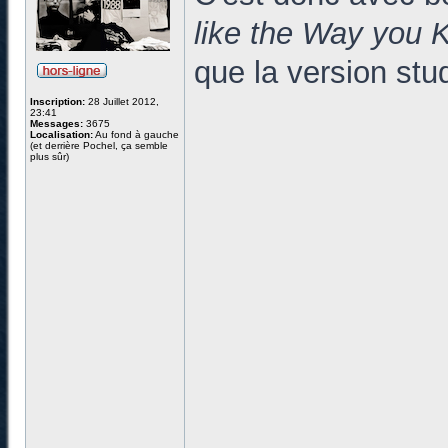
like the Way you 
que la version stud
Inscription:
28 Juillet 2012,
23:41
Messages:
3675
Localisation:
Au fond à gauche
(et derrière Pochel, ça semble
plus sûr)