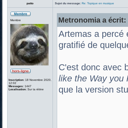
patto
Sujet du message:
Re: Topique en musique
Metronomia a écrit:
Membre
Artemas a percé e
gratifié de quelq
C'est donc avec 
like the Way you
Inscription:
18 Novembre 2020,
12:02
Messages:
1447
que la version stu
Localisation:
Sur ta rétine