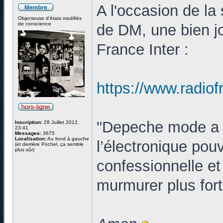
A l'occasion de la 
Objecteuse d'états modifiés
de conscience
de DM, une bien jo
France Inter :
https://www.radiof
"Depeche mode a 
Inscription:
28 Juillet 2012,
23:41
Messages:
3675
Localisation:
Au fond à gauche
l’électronique pouv
(et derrière Pochel, ça semble
plus sûr)
confessionnelle et
murmurer plus fort 