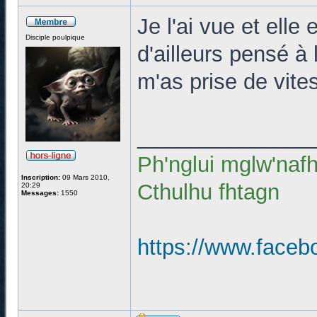
Je l'ai vue et elle
Disciple poulpique
d'ailleurs pensé à 
m'as prise de vite
______________
Ph'nglui mglw'naf
Inscription:
09 Mars 2010,
Cthulhu fhtagn
20:29
Messages:
1550
https://www.faceb