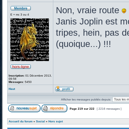
Non, vraie route
E = mc 3 ou 4
Janis Joplin est mo
tripes, hein, pas 
(quoique...) !!!
Inscription:
01 Décembre 2013,
09:58
Messages:
5450
Haut
Afficher les messages publiés depuis:
Page
219
sur
222
[ 2216 messages ]
Accueil du forum
»
Social
»
Hors sujet