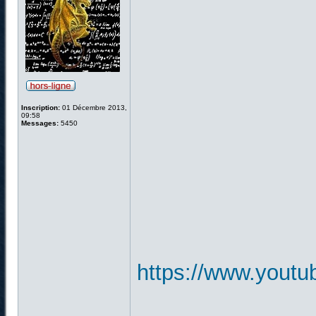
Inscription:
01 Décembre 2013,
09:58
Messages:
5450
https://www.you