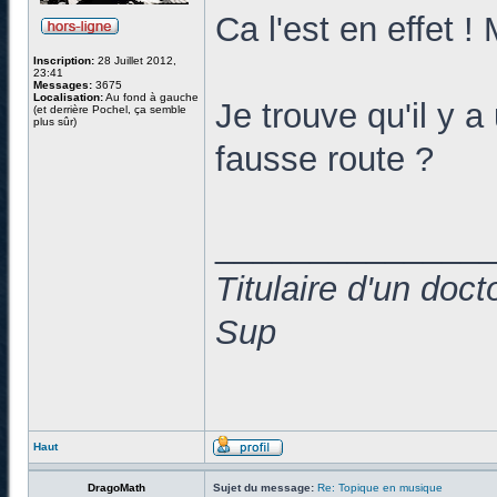
Ca l'est en effet 
Inscription:
28 Juillet 2012,
23:41
Messages:
3675
Localisation:
Au fond à gauche
Je trouve qu'il y a
(et derrière Pochel, ça semble
plus sûr)
fausse route ?
______________
Titulaire d'un doc
Sup
Haut
DragoMath
Sujet du message:
Re: Topique en musique