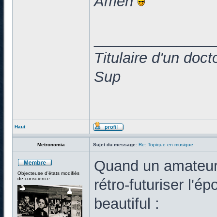
Amen
______________
Titulaire d'un doc
Sup
Haut
Metronomia
Sujet du message:
Re: Topique en musique
Quand un amateur
Objecteuse d'états modifiés
de conscience
rétro-futuriser l'é
beautiful :