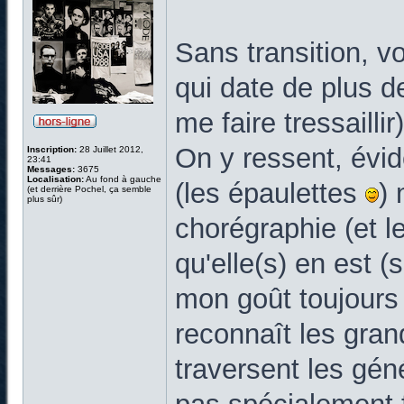
Sans transition, v
qui date de plus 
me faire tressaillir)
On y ressent, évi
Inscription:
28 Juillet 2012,
23:41
Messages:
3675
Localisation:
Au fond à gauche
(les épaulettes
) 
(et derrière Pochel, ça semble
plus sûr)
chorégraphie (et l
qu'elle(s) en est (
mon goût toujours 
reconnaît les grand
traversent les géné