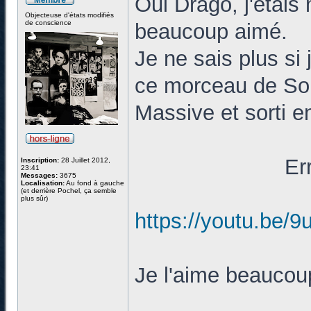
Oui Drago, j'étais
Objecteuse d'états modifiés
de conscience
beaucoup aimé.
Je ne sais plus si 
ce morceau de So
Massive et sorti e
Er
Inscription:
28 Juillet 2012,
23:41
Messages:
3675
Localisation:
Au fond à gauche
(et derrière Pochel, ça semble
plus sûr)
https://youtu.b
Je l'aime beaucou