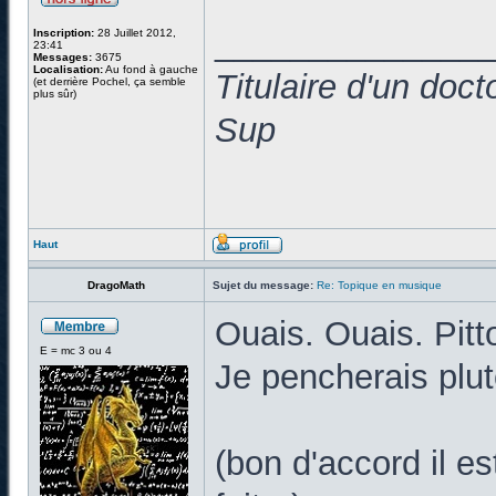
______________
Inscription:
28 Juillet 2012,
23:41
Messages:
3675
Localisation:
Au fond à gauche
Titulaire d'un doc
(et derrière Pochel, ça semble
plus sûr)
Sup
Haut
DragoMath
Sujet du message:
Re: Topique en musique
Ouais. Ouais. Pitt
E = mc 3 ou 4
Je pencherais plut
(bon d'accord il e