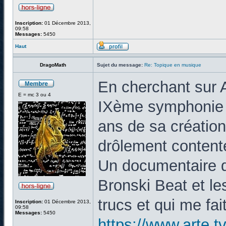
Inscription:
01 Décembre 2013,
09:58
Messages:
5450
Haut
DragoMath
Sujet du message:
Re: Topique en musique
En cherchant sur A
E = mc 3 ou 4
IXème symphonie 
ans de sa création,
drôlement content
Un documentaire 
Bronski Beat et le
trucs et qui me fai
Inscription:
01 Décembre 2013,
09:58
Messages:
5450
https://www.arte.t