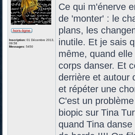
Ce qui m'énerve en
de 'monter' : le c
plans, les changem
inutile. Et je sais
Inscription:
01 Décembre 2013,
09:58
Messages:
5450
même, quand elle 
corps danser. Et 
derrière et autour 
et répéter une chor
C'est un problème 
biopic sur Tina Tur
quand Tina danse o