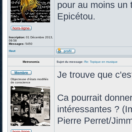
pour au moins un t
Epicétou.
Inscription:
01 Décembre 2013,
09:58
Messages:
5450
Haut
Metronomia
Sujet du message:
Re: Topique en musique
Je trouve que c'es
Objecteuse d'états modifiés
de conscience
Ca pourrait donner
intéressantes ? (
Pierre Perret/Jim