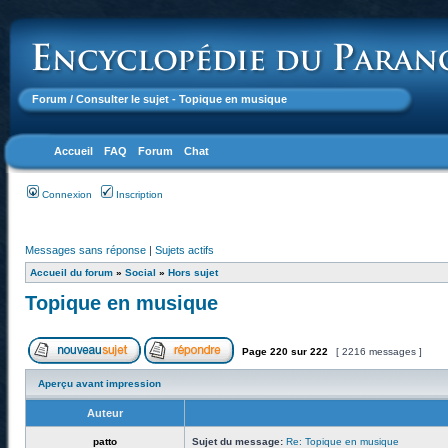
Forum
/ Consulter le sujet - Topique en musique
Accueil
FAQ
Forum
Chat
Connexion
Inscription
Messages sans réponse
|
Sujets actifs
Accueil du forum
»
Social
»
Hors sujet
Topique en musique
Page
220
sur
222
[ 2216 messages ]
Aperçu avant impression
Auteur
patto
Sujet du message:
Re: Topique en musique