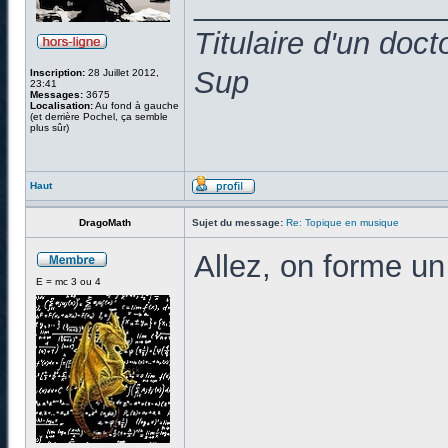
______________
Titulaire d'un doc
Sup
Inscription:
28 Juillet 2012,
23:41
Messages:
3675
Localisation:
Au fond à gauche
(et derrière Pochel, ça semble
plus sûr)
Haut
DragoMath
Sujet du message:
Re: Topique en musique
Allez, on forme un
E = mc 3 ou 4