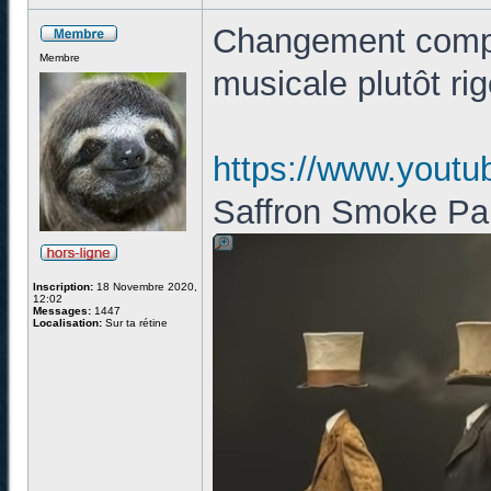
Changement compl
Membre
musicale plutôt ri
https://www.you
Saffron Smoke Par
Inscription:
18 Novembre 2020,
12:02
Messages:
1447
Localisation:
Sur ta rétine