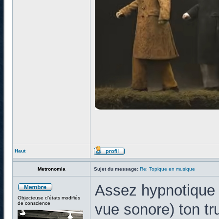
Haut
Metronomia
Sujet du message:
Re: Topique en musique
Assez hypnotique (
Objecteuse d'états modifiés
de conscience
vue sonore) ton tru