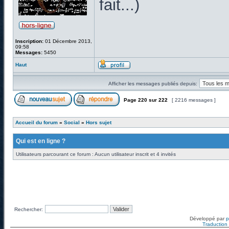
fait...)
Inscription:
01 Décembre 2013,
09:58
Messages:
5450
Haut
Afficher les messages publiés depuis:
Page
220
sur
222
[ 2216 messages ]
Accueil du forum
»
Social
»
Hors sujet
Qui est en ligne ?
Utilisateurs parcourant ce forum : Aucun utilisateur inscrit et 4 invités
Rechercher:
Développé par
Traduction f