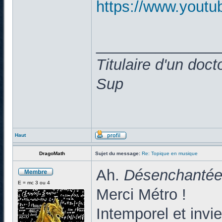
https://www.yout
______________
Titulaire d'un doc
Sup
Haut
DragoMath
Sujet du message:
Re: Topique en musique
Ah.
Désenchanté
E = mc 3 ou 4
Merci Métro !
Intemporel et inviei