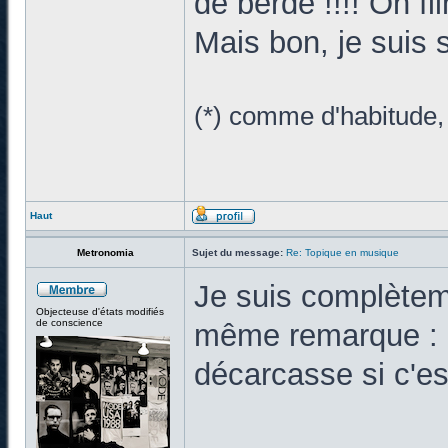
de berde !!!! On f
Mais bon, je suis 
(*) comme d'habitude, 
Haut
Metronomia
Sujet du message:
Re: Topique en musique
Je suis complèteme
Objecteuse d'états modifiés
de conscience
même remarque : à
décarcasse si c'es