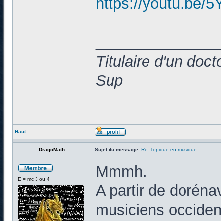
https://youtu.b
______________
Titulaire d'un doc
Sup
Haut
DragoMath
Sujet du message:
Re: Topique en musique
Mmmh.
E = mc 3 ou 4
A partir de doréna
musiciens occiden