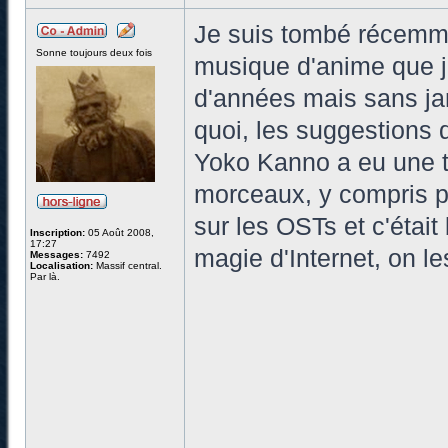
Je suis tombé récemme
Sonne toujours deux fois
musique d'anime que j'
d'années mais sans ja
quoi, les suggestions 
Yoko Kanno a eu une t
morceaux, y compris po
sur les OSTs et c'étai
Inscription:
05 Août 2008,
17:27
magie d'Internet, on l
Messages:
7492
Localisation:
Massif central.
Par là.