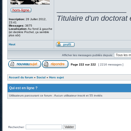
_________________
Titulaire d'un doctora
Inscription:
28 Juillet 2012,
23:41
Messages:
3675
Localisation:
Au fond à gauche
(et derrière Pochel, ça semble
plus sûr)
Haut
Afficher les messages publiés depuis:
Page
222
sur
222
[ 2216 messages ]
Accueil du forum
»
Social
»
Hors sujet
Qui est en ligne ?
Utilisateurs parcourant ce forum : Aucun utilisateur inscrit et 55 invités
Rechercher: