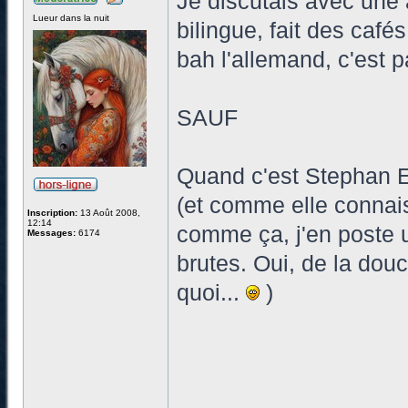
Je discutais avec une 
Lueur dans la nuit
bilingue, fait des café
bah l'allemand, c'est p
SAUF
Quand c'est Stephan Ei
(et comme elle connais
Inscription:
13 Août 2008,
12:14
comme ça, j'en poste 
Messages:
6174
brutes. Oui, de la dou
quoi...
)