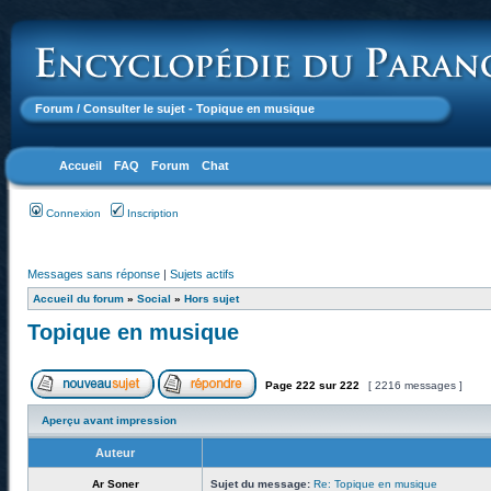
Forum
/ Consulter le sujet - Topique en musique
Accueil
FAQ
Forum
Chat
Connexion
Inscription
Messages sans réponse
|
Sujets actifs
Accueil du forum
»
Social
»
Hors sujet
Topique en musique
Page
222
sur
222
[ 2216 messages ]
Aperçu avant impression
Auteur
Ar Soner
Sujet du message:
Re: Topique en musique