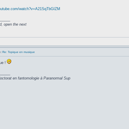
youtube.com/watch?v=A21SqTbGIZM
_____
d, open the next
:
Re: Topique en musique
ue !
_____
 doctorat en fantomologie à Paranormal Sup