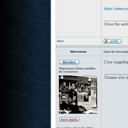
https://www.
____________
Close the worl
Haut
Metronomia
Sujet du message
C'est magnifiq
Objecteuse d'états modifiés
de conscience
____________
Titulaire d'un