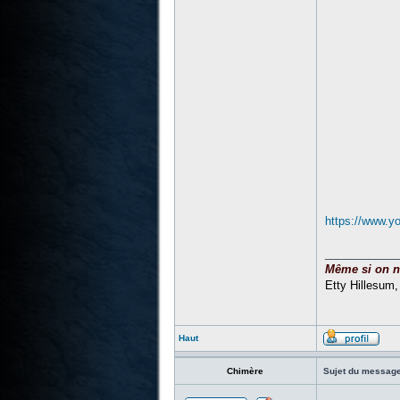
https://www.
____________
Même si on ne 
Etty Hillesum
Haut
Chimère
Sujet du message