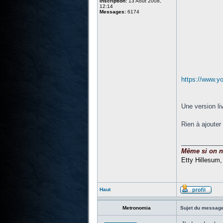
Inscription:
13 Août 2008,
12:14
Messages:
6174
https://www.
Une version li
Rien à ajouter
____________
Même si on ne 
Etty Hillesum
Haut
Metronomia
Sujet du message