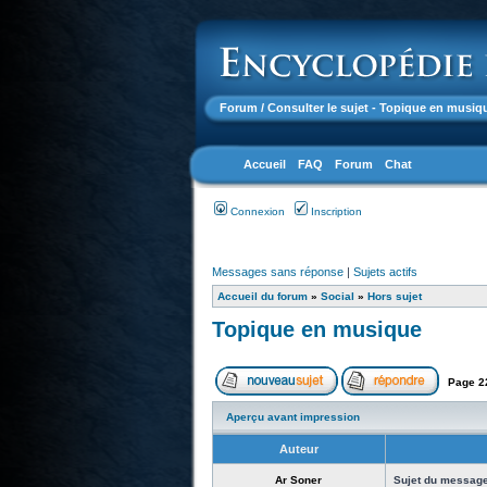
Forum
/ Consulter le sujet - Topique en musiq
Accueil
FAQ
Forum
Chat
Connexion
Inscription
Messages sans réponse
|
Sujets actifs
Accueil du forum
»
Social
»
Hors sujet
Topique en musique
Page
2
Aperçu avant impression
Auteur
Ar Soner
Sujet du message