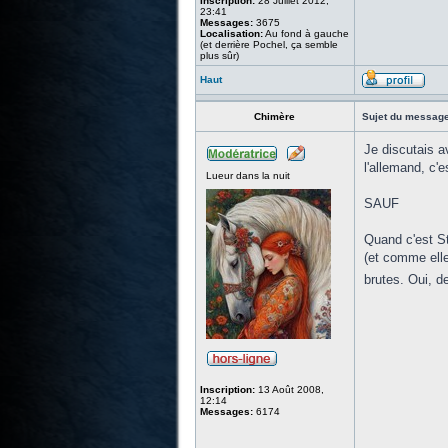
Inscription:
28 Juillet 2012,
23:41
Messages:
3675
Localisation:
Au fond à gauche
(et derrière Pochel, ça semble
plus sûr)
Haut
Chimère
Sujet du message
Je discutais a
l'allemand, c'e
Lueur dans la nuit
SAUF
Quand c'est St
(et comme elle
brutes. Oui, d
Inscription:
13 Août 2008,
12:14
Messages:
6174