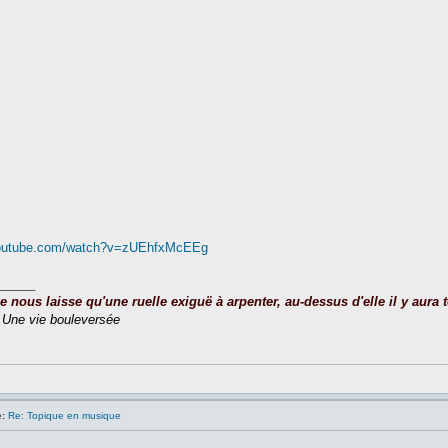
youtube.com/watch?v=zUEhfxMcEEg
_____
nous laisse qu'une ruelle exiguë à arpenter, au-dessus d'elle il y aura to
,
Une vie bouleversée
:
Re: Topique en musique