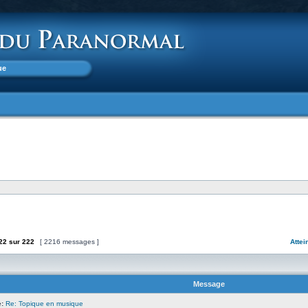
ue
22
sur
222
[ 2216 messages ]
Attei
Message
:
Re: Topique en musique