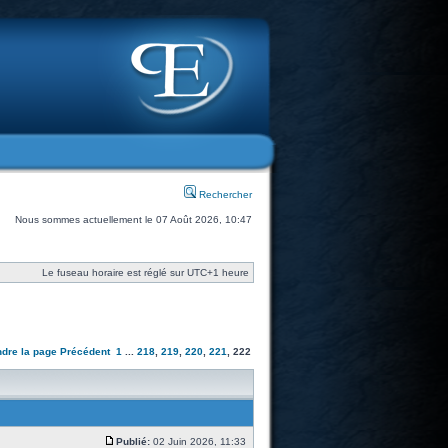
Rechercher
Nous sommes actuellement le 07 Août 2026, 10:47
Le fuseau horaire est réglé sur UTC+1 heure
ndre la page
Précédent
1
...
218
,
219
,
220
,
221
,
222
Publié:
02 Juin 2026, 11:33