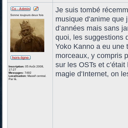
Je suis tombé récemme
Sonne toujours deux fois
musique d'anime que j'
d'années mais sans ja
quoi, les suggestions 
Yoko Kanno a eu une t
morceaux, y compris po
sur les OSTs et c'étai
Inscription:
05 Août 2008,
17:27
magie d'Internet, on l
Messages:
7492
Localisation:
Massif central.
Par là.