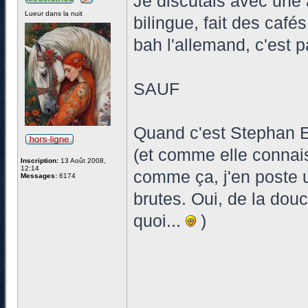
Je discutais avec une 
Lueur dans la nuit
bilingue, fait des café
bah l'allemand, c'est p
SAUF
Quand c'est Stephan Ei
(et comme elle connais
Inscription:
13 Août 2008,
12:14
comme ça, j'en poste 
Messages:
6174
brutes. Oui, de la dou
quoi...
)