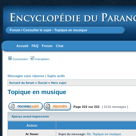
Forum
/ Consulter le sujet - Topique en musique
Accueil
FAQ
Forum
Chat
Connexion
Inscription
Messages sans réponse
|
Sujets actifs
Accueil du forum
»
Social
»
Hors sujet
Topique en musique
Page
222
sur
222
[ 2216 messages ]
Aperçu avant impression
Auteur
Ar Soner
Sujet du message:
Re: Topique en musique