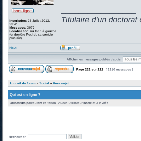
_________________
Titulaire d'un doctora
Inscription:
28 Juillet 2012,
23:41
Messages:
3675
Localisation:
Au fond à gauche
(et derrière Pochel, ça semble
plus sûr)
Haut
Afficher les messages publiés depuis:
Page
222
sur
222
[ 2216 messages ]
Accueil du forum
»
Social
»
Hors sujet
Qui est en ligne ?
Utilisateurs parcourant ce forum : Aucun utilisateur inscrit et 3 invités
Rechercher: