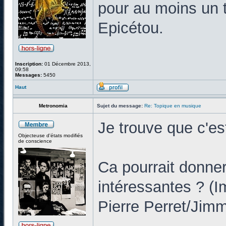
pour au moins un t
Epicétou.
Inscription:
01 Décembre 2013,
09:58
Messages:
5450
Haut
Metronomia
Sujet du message:
Re: Topique en musique
Je trouve que c'es
Objecteuse d'états modifiés
de conscience
Ca pourrait donner
intéressantes ? (
Pierre Perret/Jim