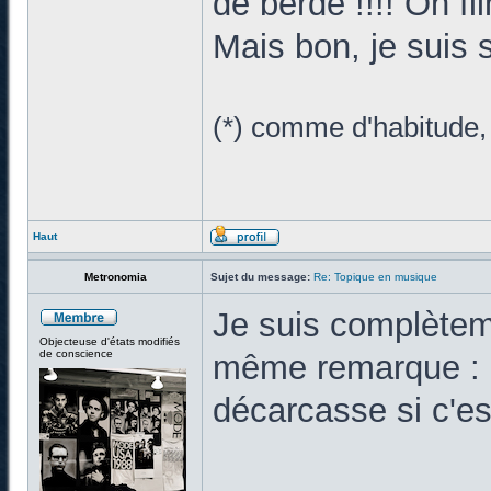
de berde !!!! On f
Mais bon, je suis 
(*) comme d'habitude, 
Haut
Metronomia
Sujet du message:
Re: Topique en musique
Je suis complèteme
Objecteuse d'états modifiés
de conscience
même remarque : à
décarcasse si c'es