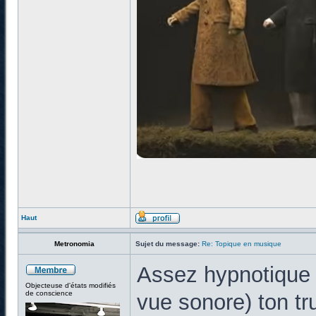
Haut
Metronomia
Sujet du message:
Re: Topique en musique
Assez hypnotique (
Objecteuse d'états modifiés
de conscience
vue sonore) ton tru