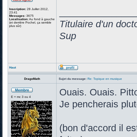
______________
Inscription:
28 Juillet 2012,
23:41
Messages:
3675
Localisation:
Au fond à gauche
Titulaire d'un doc
(et derrière Pochel, ça semble
plus sûr)
Sup
Haut
DragoMath
Sujet du message:
Re: Topique en musique
Ouais. Ouais. Pitt
E = mc 3 ou 4
Je pencherais plut
(bon d'accord il e