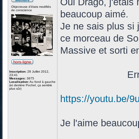
Oui Drago, j'étais
Objecteuse d'états modifiés
de conscience
beaucoup aimé.
Je ne sais plus si 
ce morceau de So
Massive et sorti e
Er
Inscription:
28 Juillet 2012,
23:41
Messages:
3675
Localisation:
Au fond à gauche
(et derrière Pochel, ça semble
plus sûr)
https://youtu.b
Je l'aime beaucou