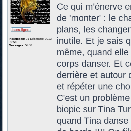
Ce qui m'énerve en
de 'monter' : le c
plans, les changem
inutile. Et je sais
Inscription:
01 Décembre 2013,
09:58
Messages:
5450
même, quand elle 
corps danser. Et 
derrière et autour 
et répéter une chor
C'est un problème 
biopic sur Tina Tur
quand Tina danse o