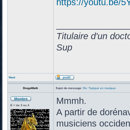
https://youtu.b
______________
Titulaire d'un doc
Sup
Haut
DragoMath
Sujet du message:
Re: Topique en musique
Mmmh.
E = mc 3 ou 4
A partir de doréna
musiciens occiden