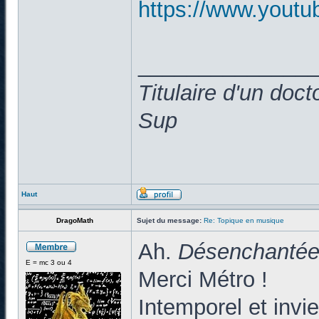
https://www.yout
______________
Titulaire d'un doc
Sup
Haut
DragoMath
Sujet du message:
Re: Topique en musique
Ah.
Désenchanté
E = mc 3 ou 4
Merci Métro !
Intemporel et inviei