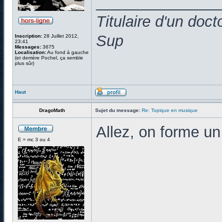
______________
Titulaire d'un doc
Sup
Inscription:
28 Juillet 2012,
23:41
Messages:
3675
Localisation:
Au fond à gauche
(et derrière Pochel, ça semble
plus sûr)
Haut
DragoMath
Sujet du message:
Re: Topique en musique
Allez, on forme un
E = mc 3 ou 4