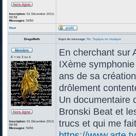
Inscription:
01 Décembre 2013,
09:58
Messages:
5450
Haut
DragoMath
Sujet du message:
Re: Topique en musique
En cherchant sur A
E = mc 3 ou 4
IXème symphonie 
ans de sa création,
drôlement content
Un documentaire 
Bronski Beat et le
trucs et qui me fai
Inscription:
01 Décembre 2013,
09:58
Messages:
5450
https://www.arte.t