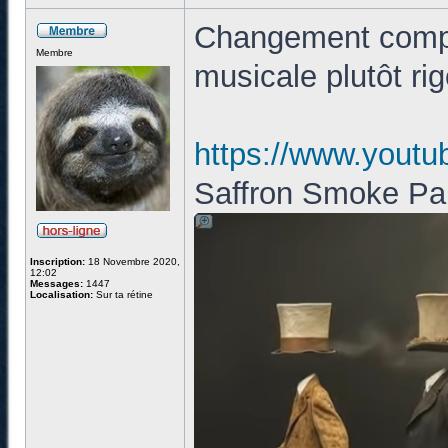
Changement compl
Membre
musicale plutôt ri
https://www.you
Saffron Smoke Par
Inscription:
18 Novembre 2020,
12:02
Messages:
1447
Localisation:
Sur ta rétine