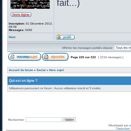
fait...)
Inscription:
01 Décembre 2013,
09:58
Messages:
5450
Haut
Afficher les messages publiés depuis:
Page
220
sur
222
[ 2216 messages ]
Accueil du forum
»
Social
»
Hors sujet
Qui est en ligne ?
Utilisateurs parcourant ce forum : Aucun utilisateur inscrit et 5 invités
Rechercher:
Développé par
Traduction f