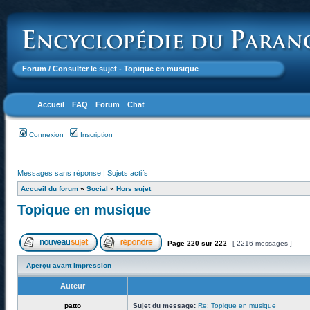
Forum
/ Consulter le sujet - Topique en musique
Accueil
FAQ
Forum
Chat
Connexion
Inscription
Messages sans réponse
|
Sujets actifs
Accueil du forum
»
Social
»
Hors sujet
Topique en musique
Page
220
sur
222
[ 2216 messages ]
Aperçu avant impression
Auteur
patto
Sujet du message:
Re: Topique en musique