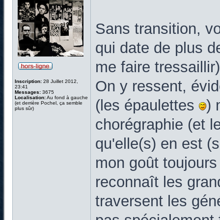
Sans transition, v
qui date de plus 
me faire tressaillir)
On y ressent, évi
Inscription:
28 Juillet 2012,
23:41
Messages:
3675
Localisation:
Au fond à gauche
(les épaulettes
) 
(et derrière Pochel, ça semble
plus sûr)
chorégraphie (et l
qu'elle(s) en est (
mon goût toujours 
reconnaît les grand
traversent les géné